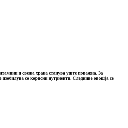
 витамини и свежа храна станува уште поважна. За
е изобилува со корисни нутриенти.
Следниве овошја се