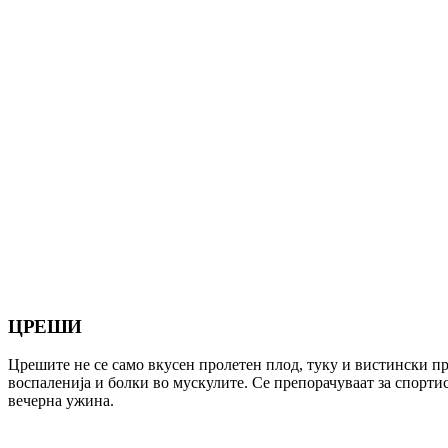
ЦРЕШИ
Црешите не се само вкусен пролетен плод, туку и вистински пр
воспаленија и болки во мускулите. Се препорачуваат за спортис
вечерна ужина.