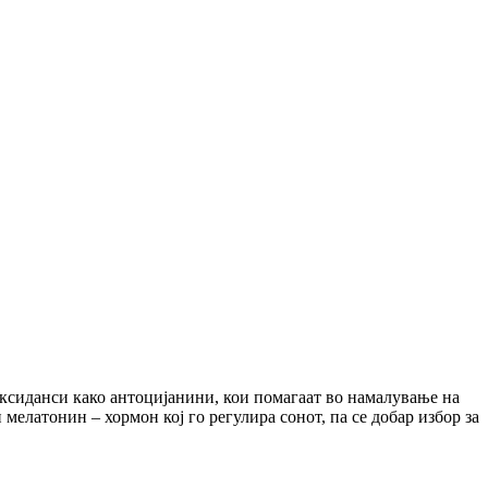
оксиданси како антоцијанини, кои помагаат во намалување на
мелатонин – хормон кој го регулира сонот, па се добар избор за