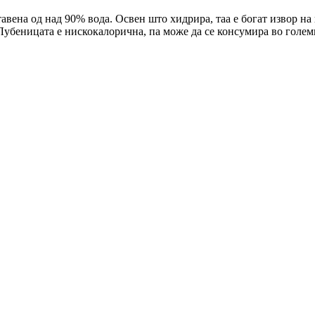
тавена од над 90% вода. Освен што хидрира, таа е богат извор н
 Лубеницата е нискокалорична, па може да се консумира во голем