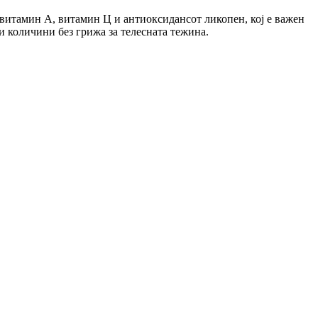
а витамин А, витамин Ц и антиоксидансот ликопен, кој е важен
и количини без грижа за телесната тежина.