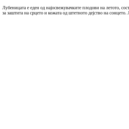
Лубеницата е еден од најосвежувачките плодови на летото, сос
за заштита на срцето и кожата од штетното дејство на сонцето.