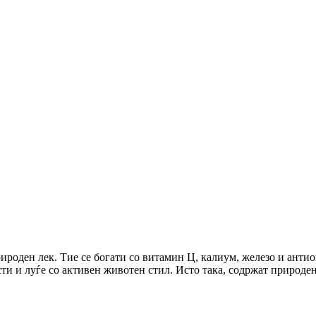
ироден лек. Тие се богати со витамин Ц, калиум, железо и анти
ти и луѓе со активен животен стил. Исто така, содржат природен 