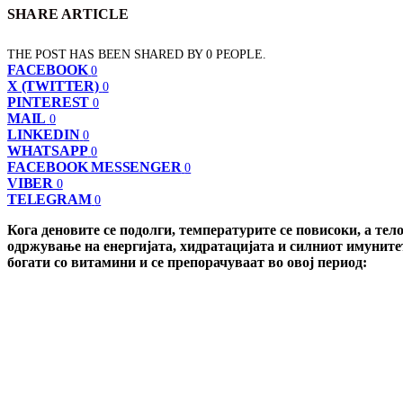
SHARE ARTICLE
THE POST HAS BEEN SHARED BY
0
PEOPLE.
FACEBOOK
0
X (TWITTER)
0
PINTEREST
0
MAIL
0
LINKEDIN
0
WHATSAPP
0
FACEBOOK MESSENGER
0
VIBER
0
TELEGRAM
0
Кога деновите се подолги, температурите се повисоки, а те
одржување на енергијата, хидратацијата и силниот имунитет
богати со витамини и се препорачуваат во овој период: