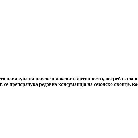
лото повикува на повеќе движење и активности, потребата за
, се препорачува редовна консумација на сезонско овошје, ко