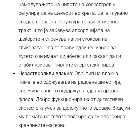
намалувањето на нивото на холестерол и
регулирање на шеќерот во крвта. Бета-глуканот
создава геласта структура во дигестивниот
тракт, што ја забавува апсорпцијата на
шеќерите и спречува нагли скокови на
гликозата. Ова го прави одличен избор за
луѓето кои имаат дијабетес или сакаат да ги
стабилизираат нивните енергетски нивоа.
Нерастворливи влакна:
Овој тип на влакна
помага во одржување на редовна дигестија,
спречува запек и поддржува здрава цревна
флора. Добро функционирачкиот дигестивен
систем е клучен за целокупното здравје, бидејќи
му помага на телото подобро да ги апсорбира
хранливите материи.