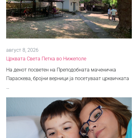
август 8, 2026
Црквата Света Петка во Нижеполе
На денот посветен на Преподобната маченичка
Параскева, бројни верници ја посетуваат црквичката
…