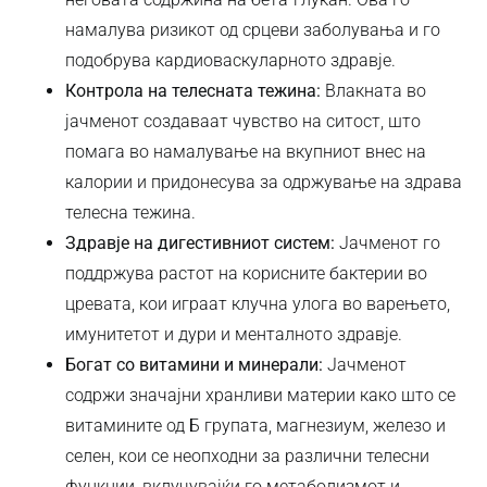
намалува ризикот од срцеви заболувања и го
подобрува кардиоваскуларното здравје.
Контрола на телесната тежина:
Влакната во
јачменот создаваат чувство на ситост, што
помага во намалување на вкупниот внес на
калории и придонесува за одржување на здрава
телесна тежина.
Здравје на дигестивниот систем:
Јачменот го
поддржува растот на корисните бактерии во
цревата, кои играат клучна улога во варењето,
имунитетот и дури и менталното здравје.
Богат со витамини и минерали:
Јачменот
содржи значајни хранливи материи како што се
витамините од Б групата, магнезиум, железо и
селен, кои се неопходни за различни телесни
функции, вклучувајќи го метаболизмот и