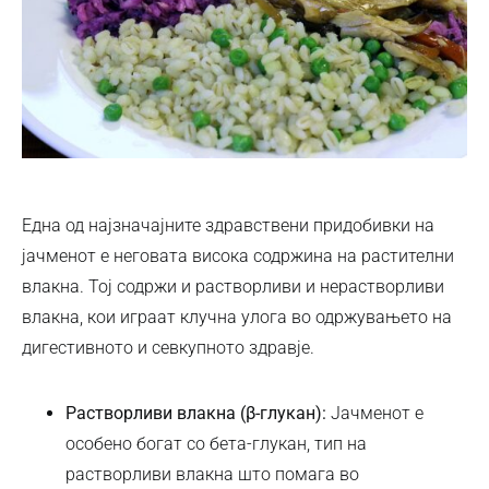
Една од најзначајните здравствени придобивки на
јачменот е неговата висока содржина на растителни
влакна. Тој содржи и растворливи и нерастворливи
влакна, кои играат клучна улога во одржувањето на
дигестивното и севкупното здравје.
Растворливи влакна (β-глукан):
Јачменот е
особено богат со бета-глукан, тип на
растворливи влакна што помага во