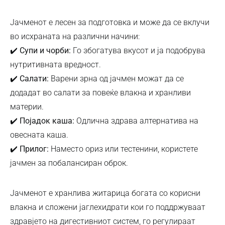
Јачменот е лесен за подготовка и може да се вклучи
во исхраната на различни начини:
✔️
Супи и чорби:
Го збогатува вкусот и ја подобрува
нутритивната вредност.
✔️
Салати:
Варени зрна од јачмен можат да се
додадат во салати за повеќе влакна и хранливи
материи.
✔️
Појадок каша:
Одлична здрава алтернатива на
овесната каша.
✔️
Прилог:
Наместо ориз или тестенини, користете
јачмен за побалансиран оброк.
Јачменот е хранлива житарица богата со корисни
влакна и сложени јаглехидрати кои го поддржуваат
здравјето на дигестивниот систем, го регулираат