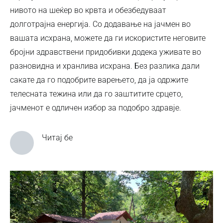
нивото на шеќер во крвта и обезбедуваат
долготрајна енергија. Со додавање на јачмен во
вашата исхрана, можете да ги искористите неговите
бројни здравствени придобивки додека уживате во
разновидна и хранлива исхрана. Без разлика дали
сакате да го подобрите варењето, да ја одржите
телесната тежина или да го заштитите срцето,
јачменот е одличен избор за подобро здравје.
Читај бе