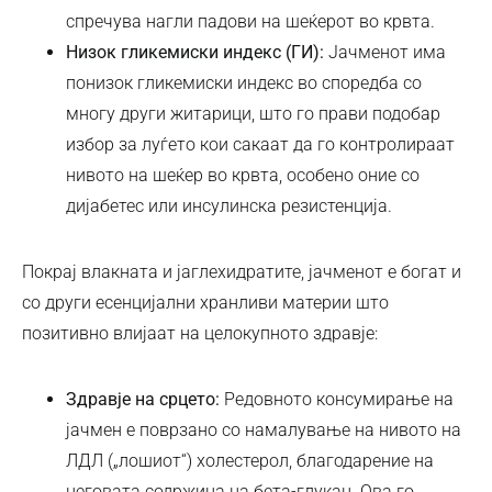
спречува нагли падови на шеќерот во крвта.
Низок гликемиски индекс (ГИ):
Јачменот има
понизок гликемиски индекс во споредба со
многу други житарици, што го прави подобар
избор за луѓето кои сакаат да го контролираат
нивото на шеќер во крвта, особено оние со
дијабетес или инсулинска резистенција.
Покрај влакната и јаглехидратите, јачменот е богат и
со други есенцијални хранливи материи што
позитивно влијаат на целокупното здравје:
Здравје на срцето:
Редовното консумирање на
јачмен е поврзано со намалување на нивото на
ЛДЛ („лошиот“) холестерол, благодарение на
неговата содржина на бета-глукан. Ова го