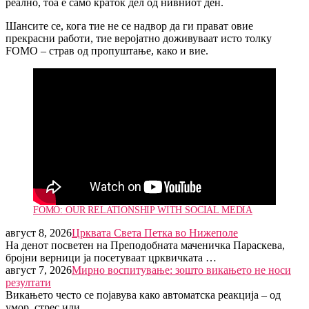
реално, тоа е само краток дел од нивниот ден.
Шансите се, кога тие не се надвор да ги прават овие
прекрасни работи, тие веројатно доживуваат исто толку
FOMO – страв од пропуштање, како и вие.
FOMO:
OUR RELATIONSHIP WITH SOCIAL MEDIA
август 8, 2026
Црквата Света Петка во Нижеполе
На денот посветен на Преподобната маченичка Параскева,
бројни верници ја посетуваат црквичката …
август 7, 2026
Мирно воспитување: зошто викањето не носи
резултати
Викањето често се појавува како автоматска реакција – од
умор, стрес или …