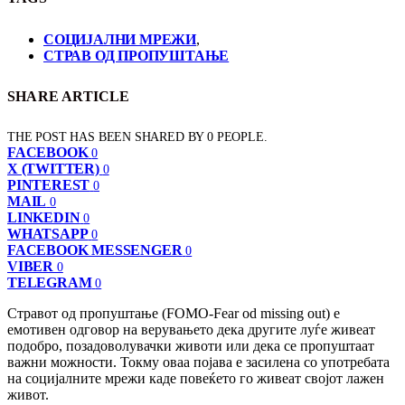
СОЦИЈАЛНИ МРЕЖИ
,
СТРАВ ОД ПРОПУШТАЊЕ
SHARE ARTICLE
THE POST HAS BEEN SHARED BY
0
PEOPLE.
FACEBOOK
0
X (TWITTER)
0
PINTEREST
0
MAIL
0
LINKEDIN
0
WHATSAPP
0
FACEBOOK MESSENGER
0
VIBER
0
TELEGRAM
0
Стравот од пропуштање (FOMO-Fear od missing out) е
емотивен одговор на верувањето дека другите луѓе живеат
подобро, позадоволувачки животи или дека се пропуштаат
важни можности. Токму оваа појава е засилена со употребата
на социјалните мрежи каде повеќето го живеат својот лажен
живот.