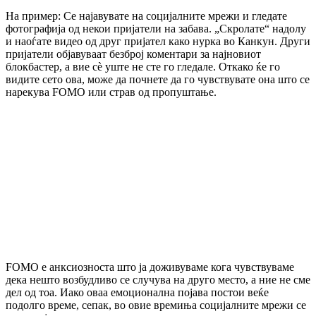
На пример: Се најавувате на социјалните мрежи и гледате
фотографија од некои пријатели на забава. „Скролате“ надолу
и наоѓате видео од друг пријател како нурка во Канкун. Други
пријатели објавуваат безброј коментари за најновиот
блокбастер, а вие сè уште не сте го гледале. Откако ќе го
видите сето ова, може да почнете да го чувствувате она што се
нарекува FOMO или страв од пропуштање.
FOMО е анксиозноста што ја доживуваме кога чувствуваме
дека нешто возбудливо се случува на друго место, а ние не сме
дел од тоа. Иако оваа емоционална појава постои веќе
подолго време, сепак, во овие времиња социјалните мрежи се