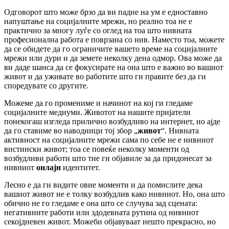
Одговорот што може брзо да ви падне на ум е едноставно
напуштање на социјалните мрежи, но реално тоа не е
практично за многу луѓе со оглед на тоа што нивната
професионална работа е поврзана со нив. Наместо тоа, можете
да се обидете да го ограничите вашето време на социјалните
мрежи или дури и да земете неколку дена одмор. Ова може да
ви даде шанса да се фокусирате на она што е важно во вашиот
живот и да уживате во работите што ги правите без да ги
споредувате со другите.
Можеме да го промениме и начинот на кој ги гледаме
социјалните медиуми. Животот на нашите пријатели
понекогаш изгледа прилично возбудливо на интернет, но ајде
да го ставиме во наводници тој збор „
живот
“. Нивната
активност на социјалните мрежи сама по себе не е нивниот
вистински живот; тоа се повеќе неколку моменти од
возбудливи работи што тие ги објавиле за да придонесат за
нивниот
онлајн
идентитет.
Лесно е да ги видите овие моменти и да помислите дека
вашиот живот не е толку возбудлив како нивниот. Но, она што
обично не го гледаме е она што се случува зад сцената:
негативните работи или здодевната рутина од нивниот
секојдневен живот. Можеби објавуваат нешто прекрасно, но