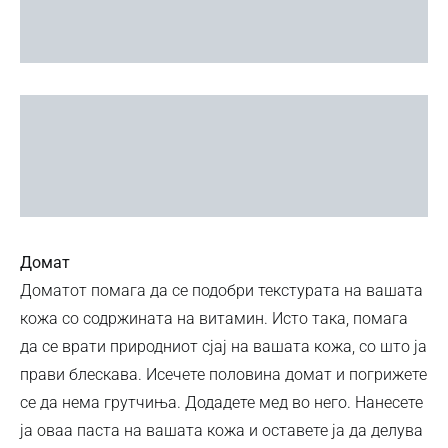
Домат
Доматот помага да се подобри текстурата на вашата
кожа со содржината на витамин. Исто така, помага
да се врати природниот сјај на вашата кожа, со што ја
прави блескава. Исечете половина домат и погрижете
се да нема грутчиња. Додадете мед во него. Нанесете
ја оваа паста на вашата кожа и оставете ја да делува