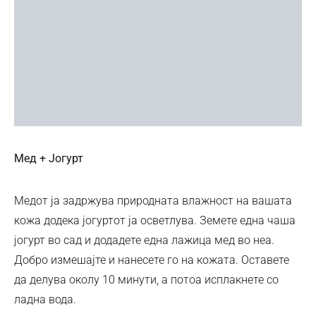
Мед + Јогурт
Медот ја задржува природната влажност на вашата
кожа додека јогуртот ја осветлува. Земете една чаша
јогурт во сад и додадете една лажица мед во неа.
Добро измешајте и нанесете го на кожата. Оставете
да делува околу 10 минути, а потоа исплакнете со
ладна вода.