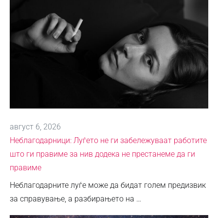
август 6, 2026
Неблагодарници: Луѓето не ги забележуваат работите
што ги правиме за нив додека не престанеме да ги
правиме
Неблагодарните луѓе може да бидат голем предизвик
за справување, а разбирањето на …