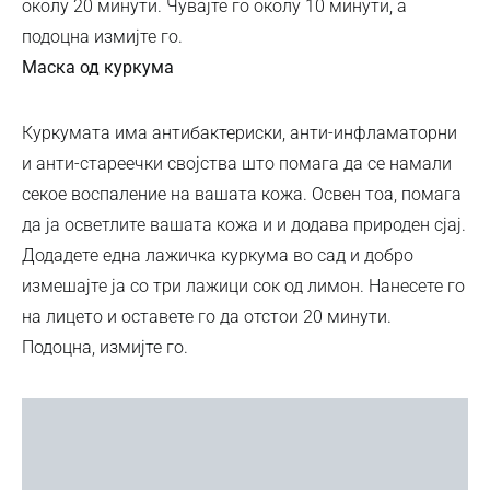
околу 20 минути. Чувајте го околу 10 минути, а
подоцна измијте го.
Маска од куркума
Куркумата има антибактериски, анти-инфламаторни
и анти-стареечки својства што помага да се намали
секое воспаление на вашата кожа. Освен тоа, помага
да ја осветлите вашата кожа и и додава природен сјај.
Додадете една лажичка куркума во сад и добро
измешајте ја со три лажици сок од лимон. Нанесете го
на лицето и оставете го да отстои 20 минути.
Подоцна, измијте го.