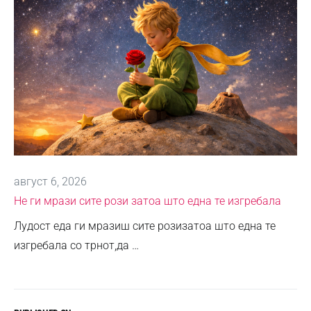
август 6, 2026
Не ги мрази сите рози затоа што една те изгребала
Лудост еда ги мразиш сите розизатоа што една те
изгребала со трнот,да …