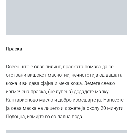
Праска
Освен што е благ пилинг, праската помага да се
отстрани вишокот маснотии, нечистотија од вашата
кожа и ви дава сјајна и мека кожа. Земете свежо
изгмечена праска, (не лупена) додадете малку
Кантарионово масло и добро измешајте ја. Нанесете
ја оваа маска на лицето и држете ја околу 20 минути.
Подоцна, измијте го со ладна вода.