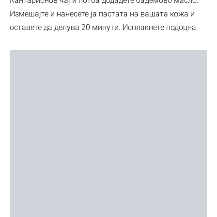
Кантарионов чај и потоа додадете бадемово масло.
Измешајте и нанесете ја пастата на вашата кожа и
оставете да делува 20 минути. Исплакнете подоцна.