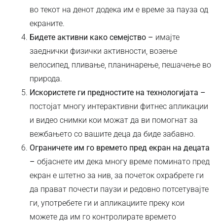
во текот на денот додека им е време за пауза од
екраните.
Бидете активни како семејство –
имајте
заеднички физички активности, возење
велосипед, пливање, планинарење, пешачење во
природа.
Искористете ги предностите на технологијата –
постојат многу интерактивни фитнес апликации
и видео снимки кои можат да ви помогнат за
вежбањето со вашите деца да биде забавно.
Ограничете им го времето пред екран на децата
–
објаснете им дека многу време поминато пред
екран е штетно за нив, за почеток охрабрете ги
да прават почести паузи и редовно потсетувајте
ги, употребете ги и апликациите преку кои
можете да им го контролирате времето