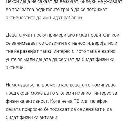
Некои деца не сакаат да вежбаат, бидејќи не уживаат
во тоа, затоа родителите треба да се погрижат
активностите да им бидат забавни.
Децата учат преку примери ако имаат родители кои
се занимаваат со физички активности, веројатно и
тие ќе развијат такви интереси. Исто така е важно
уште од мали децата да се учат да бидат физички
активни .
Намалување на времето кое децата го поминуваат
пред екран може да го зголеми нивниот интерес за
физичка активност. Кога нема ТВ или телефон,
децата природно ќе посакаат да се движаат и да
бидат физички активни.