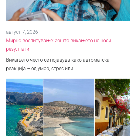
август 7, 2026
Мирно воспитување: зошто викањето не носи
резултати
Викањето често се појавува како автоматска
реакција – од умор, стрес или …