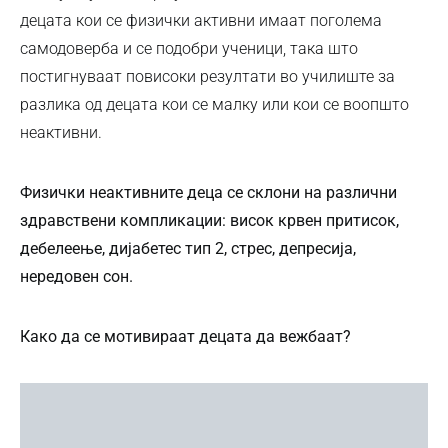
децата кои се физички активни имаат поголема
самодоверба и се подобри ученици, така што
постигнуваат повисоки резултати во училиште за
разлика од децата кои се малку или кои се воопшто
неактивни.
Физички неактивните деца се склони на различни
здравствени компликации: висок крвен притисок,
дебелеење, дијабетес тип 2, стрес, депресија,
нередовен сон.
Како да се мотивираат децата да вежбаат?