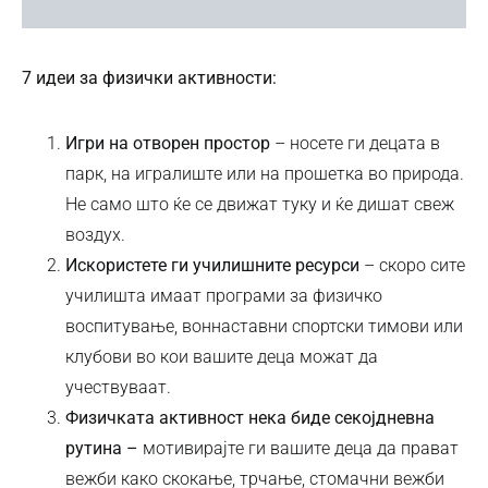
7
идеи за физички активности:
Игри на отворен простор
– носете ги децата в
парк, на игралиште или на прошетка во природа.
Не само што ќе се движат туку и ќе дишат свеж
воздух.
Искористете ги училишните ресурси
– скоро сите
училишта имаат програми за физичко
воспитување, воннаставни спортски тимови или
клубови во кои вашите деца можат да
учествуваат.
Физичката активност нека биде секојдневна
рутина –
мотивирајте ги вашите деца да прават
вежби како скокање, трчање, стомачни вежби