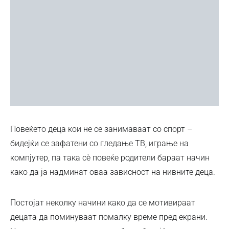
Повеќето деца кои не се занимаваат со спорт –
бидејќи се зафатени со гледање ТВ, играње на
компјутер, па така сѐ повеќе родители бараат начин
како да ја надминат оваа зависност на нивните деца.
Постојат неколку начини како да се мотивираат
децата да поминуваат помалку време пред екрани.