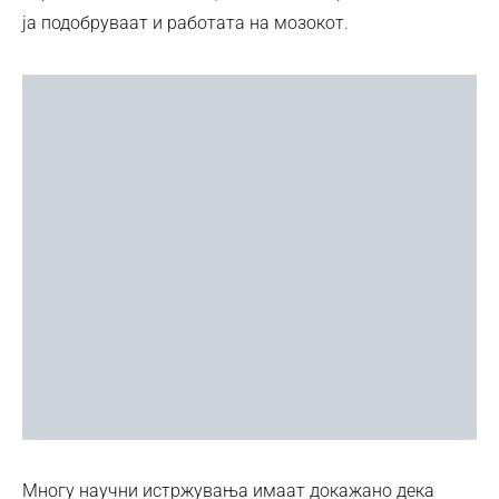
ја подобруваат и работата на мозокот.
Многу научни истржувања имаат докажано дека