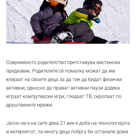
Современото родителство претставува вистински
предизвик. Родителите сѐ помалку можат да им
влијаат на своите деца за да тие да бидат физички
активни, односно да прават активни паузи додека
играат компјутерски игри, гледаат ТВ, скролаат по
друштвените мрежи.
Јасно ни е на сите дека 21 век е доба на технологијата
и интернетот, па многу деца побргу би останале дома