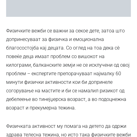
Физичките вежби се важни за секое дете, затоа што
допринесуваат за физичка и емоционална
благосостојба кај децата. Со оглед на тоа дека сѐ
повеќе деца имаат проблем со вишокот на
килограми, балканските земји не се исклучени од овој
проблем – експертите препорачуваат најмалку 60
минути физички активности кои би допринеле
согорување на мастите и би се намалил ризикот од
дебелеење во тинејџерска возраст, а во подоцнежна
возраст и прекумерна тежина.
Физичката активност му помага на детето да одржи
здрава телесна тежина, но исто така физичките вежби