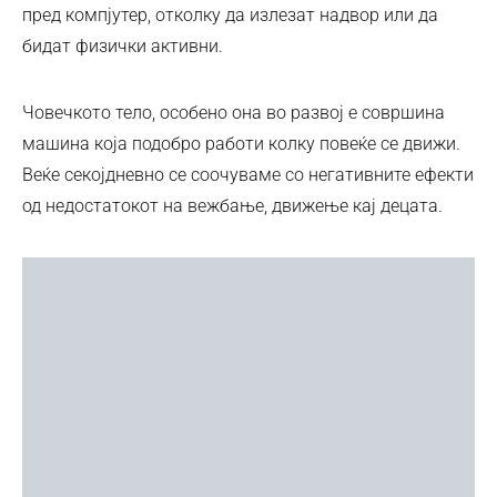
пред компјутер, отколку да излезат надвор или да
бидат физички активни.
Човечкото тело, особено она во развој е совршина
машина која подобро работи колку повеќе се движи.
Веќе секојдневно се соочуваме со негативните ефекти
од недостатокот на вежбање, движење кај децата.