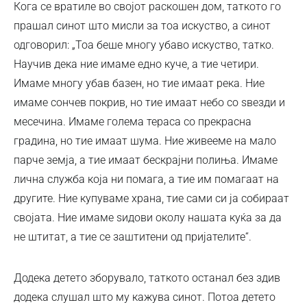
Кога се вратиле во својот раскошен дом, таткото го
прашал синот што мисли за тоа искуство, а синот
одговорил: „Тоа беше многу убаво искуство, татко.
Научив дека ние имаме едно куче, а тие четири.
Имаме многу убав базен, но тие имаат река. Ние
имаме сончев покрив, но тие имаат небо со ѕвезди и
месечина. Имаме голема тераса со прекрасна
градина, но тие имаат шума. Ние живееме на мало
парче земја, а тие имаат бескрајни полиња. Имаме
лична служба која ни помага, а тие им помагаат на
другите. Ние купуваме храна, тие сами си ја собираат
својата. Ние имаме ѕидови околу нашата куќа за да
не штитат, а тие се заштитени од пријателите“.
Додека детето зборувало, таткото останал без здив
додека слушал што му кажува синот. Потоа детето