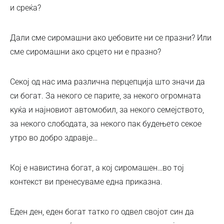
и среќа?
Дали сме сиромашни ако џебовите ни се празни? Или
сме сиромашни ако срцето ни е празно?
Секој од нас има различна перцепција што значи да
си богат. За некого се парите, за некого огромната
куќа и најновиот автомобил, за некого семејството,
за некого слободата, за некого пак будењето секое
утро во добро здравје…
Кој е навистина богат, а кој сиромашен…во тој
контекст ви пренесуваме една приказна.
Еден ден, еден богат татко го одвел својот син да