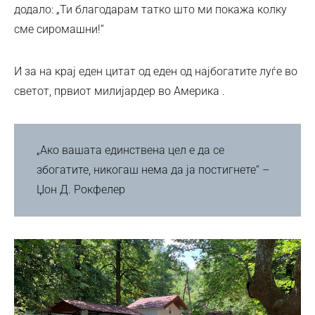
додало: „Ти благодарам татко што ми покажа колку
сме сиромашни!“
И за на крај еден цитат од еден од најбогатите луѓе во
светот, првиот милијардер во Америка .
„Ако вашата единствена цел е да се
збогатите, никогаш нема да ја постигнете“ –
Џон Д. Рокфелер