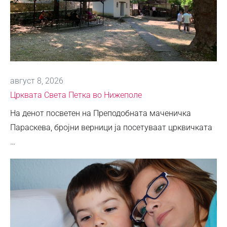
август 8, 2026
Црквата Света Петка во Нижеполе
На денот посветен на Преподобната маченичка
Параскева, бројни верници ја посетуваат црквичката
…