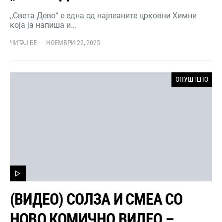
,,Света Дево“ е една од најпеаните црковни Химни
која ја напиша и…
ЧИТАЈ БЕ
НОЕМВРИ 22, 2025
ОПУШТЕНО
(ВИДЕО) СОЛЗА И СМЕА СО
НОВО КОМИЧНО ВИДЕО –