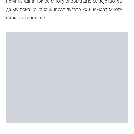
помине една ноќ со многу сиромашно семејство, за
да му покаже како живеат луѓето кои немаат многу
пари за трошење.