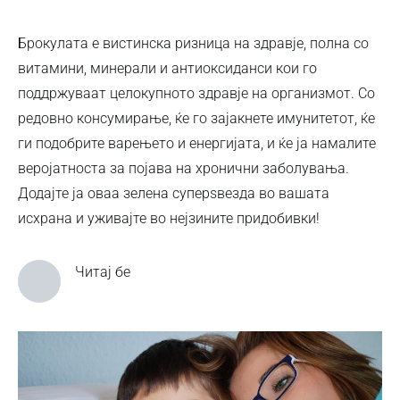
Брокулата е вистинска ризница на здравје, полна со
витамини, минерали и антиоксиданси кои го
поддржуваат целокупното здравје на организмот. Со
редовно консумирање, ќе го зајакнете имунитетот, ќе
ги подобрите варењето и енергијата, и ќе ја намалите
веројатноста за појава на хронични заболувања.
Додајте ја оваа зелена суперѕвезда во вашата
исхрана и уживајте во нејзините придобивки!
Читај бе