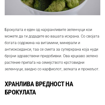
Брокулата е еден од најхранливите зеленчуци кои
можете да ги додадете во вашата исхрана. Со својата
богата содржина на витамини, минерали и
антиоксиданси, таа се смета за суперхрана која нуди
бројни здравствени придобивки. Ова крцкаво зелено
растение припаѓа на семејството крстовидни
зеленчуци, заедно со карфиолот, зелката и прокељот.
ХРАНЛИВА ВРЕДНОСТ НА
БРОКУЛАТА