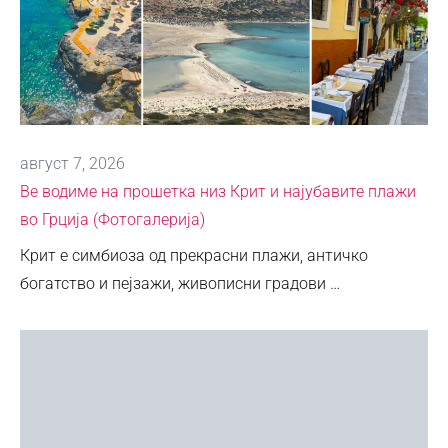
август 7, 2026
Ве водиме на прошетка низ Крит и најубавите плажи
во Грција (Фотогалерија)
Крит е симбиоза од прекрасни плажи, античко
богатство и пејзажи, живописни градови …