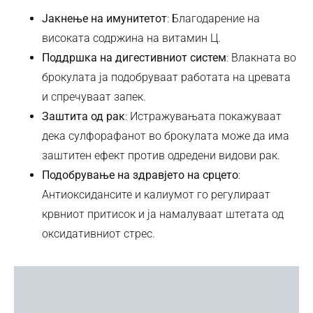
Јакнење на имунитетот
: Благодарение на
високата содржина на витамин Ц.
Поддршка на дигестивниот систем
: Влакната во
брокулата ја подобруваат работата на цревата
и спречуваат запек.
Заштита од рак
: Истражувањата покажуваат
дека сулфорафанот во брокулата може да има
заштитен ефект против одредени видови рак.
Подобрување на здравјето на срцето
:
Антиоксидансите и калиумот го регулираат
крвниот притисок и ја намалуваат штетата од
оксидативниот стрес.