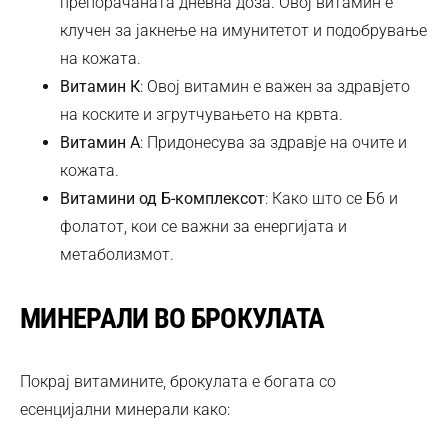
препорачаната дневна доза. Овој витамин е
клучен за јакнење на имунитетот и подобрување
на кожата.
Витамин К
: Овој витамин е важен за здравјето
на коските и згрутчувањето на крвта.
Витамин А
: Придонесува за здравје на очите и
кожата.
Витамини од Б-комплексот
: Како што се Б6 и
фолатот, кои се важни за енергијата и
метаболизмот.
МИНЕРАЛИ ВО БРОКУЛАТА
Покрај витамините, брокулата е богата со
есенцијални минерали како: