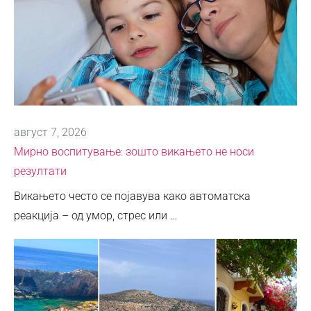
август 7, 2026
Мирно воспитување: зошто викањето не носи
резултати
Викањето често се појавува како автоматска
реакција – од умор, стрес или …