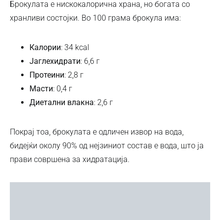
Брокулата е нискокалорична храна, но богата со
хранливи состојки. Во 100 грама брокула има:
Калории
: 34 kcal
Јаглехидрати
: 6,6 г
Протеини
: 2,8 г
Масти
: 0,4 г
Диетални влакна
: 2,6 г
Покрај тоа, брокулата е одличен извор на вода,
бидејќи околу 90% од нејзиниот состав е вода, што ја
прави совршена за хидратација.