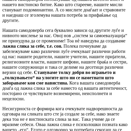
нашето вистинско битие. Како што старееме, нашите мисли
стануваат подоминантни. А со мислите доаѓаат и стравовите
и наеднаш се зголемува нашата потреба за прифаќање од
другите.
Нашата самодоверба сега буквално зависи од другите луѓе и
нивното мислење за нас. Овој нов „систем за самоевалуација“
не принудува да се промениме! Тоа нè наведува да создаваме
лажна слика за себе, т.е. сон.
Полека почнуваме да
забележуваме како различни луѓе очекуваат различни работи
од нас: нашите родители, нашите учители, нашите пријатели,
религиозните власти, нашите шефови, нашите браќа и сестри,
нашите сопружници и така се делиме на десетици различни
верзии од себе.
Стануваме толку добри во играњето и
„толкувањето“ на улогите што ни се наметнати што
забораваме кои сме навистина.
Кога вашата самодоверба
доаѓа од лажна слика за себе наместо од вашата автентичност,
постојано се чувствувате вознемирени, неисполнети и
нецелосни.
Несигурноста се формира кога очекувате надворешноста да
одговара на сликата што сте ја создале за себе, иако знаете
дека тоа не е вистинската слика за вас. Така учиме да се
мразиме себеси. Оваа лажна слика е психолошки позната како
вашето „его“. Егото е одговорно за потребата секогаш да се