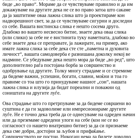
биде „во право“. Мораме да се чувствуваме правилно и да им
докажуваме на другите дека не се во право затоа што сакаме
да ја заштитиме оваа лажна слика што ја проектираме кон
надворешниот свет, за да се чувствуваме сигурни и доследни
со себе. Вашата вистинска слика е нешто сосема друго.
Длабоко во вашето несвесно битие, знаете дека оваа слика
(или слики) за себе не е вистинита туку наметната, длабоко во
себе знаете дека се преправате, ја лажирате, на пример, ако
имате лажна слика за себе дека сте сте „паметна и духовита
личност“, вашата самодоверба е разнишана доколку некој ве
надмине. Се убедуваме дека нешто мора да биде „во ред“, што
дополнително раѓа постојана борба за совршенство и
одобрување од другите. Толку многу страдаме и се стремиме
да бидеме важни, успешни, богати, славни, моќни и тоа го
правиме со тоа што го принудуваме нашиот „сон“, нашата
лажна слика и илузија да бидат пореални и поважни од
соништата на другите луѓе.
Ова страдање што го претрпуваме за да бидеме совршени во
суштина е да ги задоволиме или импресионираме другите
луѓе. Не е точно дека треба да се однесуваме на одреден начин
или да преземаме одредени улоги на себе (кои не се во
согласност со нашето внатрешно битие) за да си признаеме
дека сме добри, достојни за љубов и прифаќање.
Совршенството не постои. Никогаш нема да бидете доволно