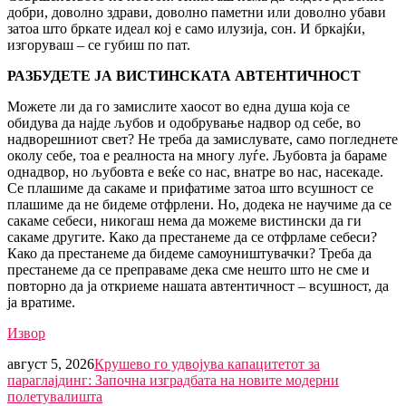
добри, доволно здрави, доволно паметни или доволно убави
затоа што бркате идеал кој е само илузија, сон. И бркајќи,
изгоруваш – се губиш по пат.
РАЗБУДЕТЕ ЈА ВИСТИНСКАТА АВТЕНТИЧНОСТ
Можете ли да го замислите хаосот во една душа која се
обидува да најде љубов и одобрување надвор од себе, во
надворешниот свет? Не треба да замислувате, само погледнете
околу себе, тоа е реалноста на многу луѓе. Љубовта ја бараме
однадвор, но љубовта е веќе со нас, внатре во нас, насекаде.
Се плашиме да сакаме и прифатиме затоа што всушност се
плашиме да не бидеме отфрлени. Но, додека не научиме да се
сакаме себеси, никогаш нема да можеме вистински да ги
сакаме другите. Како да престанеме да се отфрламе себеси?
Како да престанеме да бидеме самоуништувачки? Треба да
престанеме да се преправаме дека сме нешто што не сме и
повторно да ја откриеме нашата автентичност – всушност, да
ја вратиме.
Извор
август 5, 2026
Крушево го удвојува капацитетот за
параглајдинг: Започна изградбата на новите модерни
полетувалишта