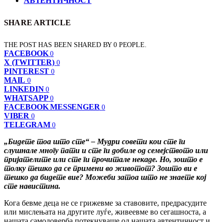
АВТЕНТИЧНОСТ
SHARE ARTICLE
THE POST HAS BEEN SHARED BY
0
PEOPLE.
FACEBOOK
0
X (TWITTER)
0
PINTEREST
0
MAIL
0
LINKEDIN
0
WHATSAPP
0
FACEBOOK MESSENGER
0
VIBER
0
TELEGRAM
0
„Бидете тоа што сте“ – Мудри совети кои сте ги
слушнале многу пати и сте ги добиле од семејството или
пријателите или сте ги прочитале некаде. Но, зошто е
толку тешко да се примени во животот? Зошто ви е
тешко да бидете вие? Можеби затоа што не знаете кој
сте навистина.
Кога бевме деца не се грижевме за ставовите, предрасудите
или мислењата на другите луѓе, живеевме во сегашноста, а
нашата самодоверба потекнуваше од нашата автентичност и