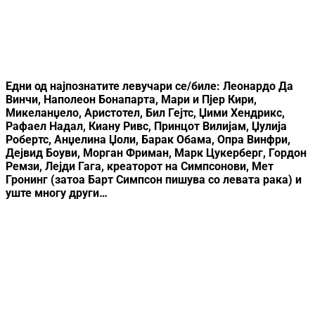
Едни од најпознатите левучари се/биле: Леонардо Да
Винчи, Наполеон Бонапарта, Мари и Пјер Кири,
Микеланџело, Аристотел, Бил Гејтс, Џими Хендрикс,
Рафаел Надал, Киану Ривс, Принцот Вилијам, Џулија
Робертс, Анџелина Џоли, Барак Обама, Опра Винфри,
Дејвид Боуви, Морган Фриман, Марк Цукерберг, Гордон
Ремзи, Лејди Гага, креаторот на Симпсонови, Мет
Гронинг (затоа Барт Симпсон пишува со левата рака) и
уште многу други…