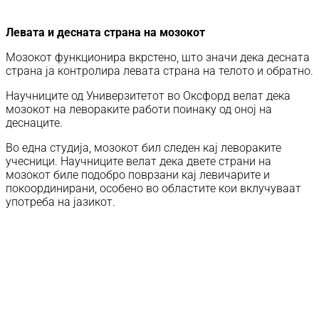
Левата и десната страна на мозокот
Мозокот функционира вкрстено, што значи дека десната
страна ја контролира левата страна на телото и обратно.
Научниците од Универзитетот во Оксфорд велат дека
мозокот на левораките работи поинаку од оној на
деснаците.
Во една студија, мозокот бил следен кај левораките
учесници. Научниците велат дека двете страни на
мозокот биле подобро поврзани кај левичарите и
покоординирани, особено во областите кои вклучуваат
употреба на јазикот.