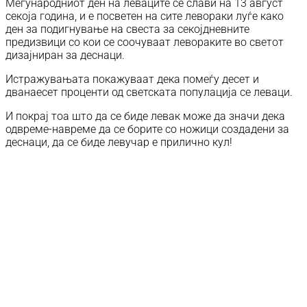
Меѓународниот ден на леваците се слави на 13 август
секоја година, и е посветен на сите левораки луѓе како
ден за подигнување на свеста за секојдневните
предизвици со кои се соочуваат левораките во светот
дизајниран за деснаци.
Истражувањата покажуваат дека помеѓу десет и
дванаесет проценти од светската популација се леваци.
И покрај тоа што да се биде левак може да значи дека
одвреме-навреме да се борите со ножици создадени за
деснаци, да се биде левучар е прилично кул!