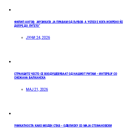
ФИЛИП АНГОВ: „МУЗИКАТА ЈА ПРАВАМ ОД ЉУБОВ, А УСПЕХ Е КОГА ИСКРЕНО ЌЕ
ДОПРЕ ДО ЛУЃЕТО“
ЈУНИ 24, 2026
СТРАНЦИТЕ ЧЕСТО СЕ ВООДУШЕВУВААТ ОД НАШИОТ РИТАМ – ИНТЕРВЈУ СО
СНЕЖАНА БАЛКАНСКА
МАЈ 21, 2026
УНИКАТНОСТА КАКО МОДЕН СТАВ – ОДБЛИСКУ СО МАЈА СТЕФАНОВСКИ