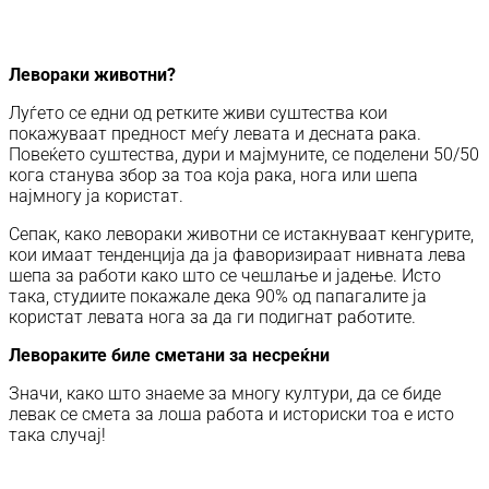
Левораки животни?
Луѓето се едни од ретките живи суштества кои
покажуваат предност меѓу левата и десната рака.
Повеќето суштества, дури и мајмуните, се поделени 50/50
кога станува збор за тоа која рака, нога или шепа
најмногу ја користат.
Сепак, како левораки животни се истакнуваат кенгурите,
кои имаат тенденција да ја фаворизираат нивната лева
шепа за работи како што се чешлање и јадење. Исто
така, студиите покажале дека 90% од папагалите ја
користат левата нога за да ги подигнат работите.
Левораките биле сметани за несреќни
Значи, како што знаеме за многу култури, да се биде
левак се смета за лоша работа и историски тоа е исто
така случај!