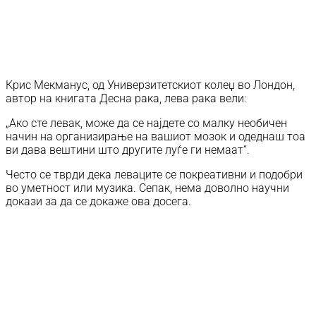
Крис Мекманус, од Универзитетскиот колеџ во Лондон,
автор на книгата Десна рака, лева рака вели:
„Ако сте левак, може да се најдете со малку необичен
начин на организирање на вашиот мозок и одеднаш тоа
ви дава вештини што другите луѓе ги немаат“.
Често се тврди дека леваците се покреативни и подобри
во уметност или музика. Сепак, нема доволно научни
докази за да се докаже ова досега.