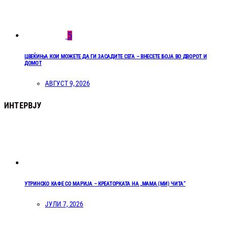
5
ЦВЕЌИЊА КОИ МОЖЕТЕ ДА ГИ ЗАСАДИТЕ СЕГА – ВНЕСЕТЕ БОЈА ВО ДВОРОТ И
ДОМОТ
АВГУСТ 9, 2026
ИНТЕРВЈУ
УТРИНСКО КАФЕ СО МАРИЈА – КРЕАТОРКАТА НА „МАМА (МИ) ЧИТА“
ЈУЛИ 7, 2026