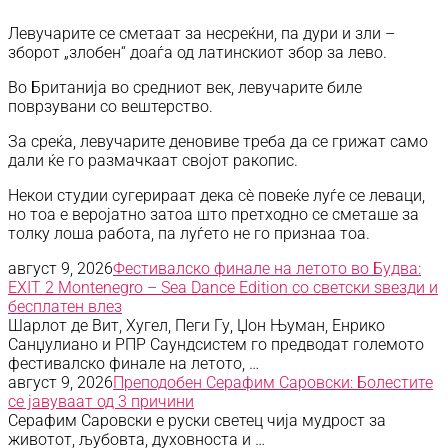
Левучарите се сметаат за несреќни, па дури и зли –
зборот „злобен“ доаѓа од латинскиот збор за лево.
Во Британија во средниот век, левучарите биле
поврзувани со вештерство.
За среќа, левучарите деновиве треба да се грижат само
дали ќе го размачкаат својот ракопис.
Некои студии сугерираат дека сè повеќе луѓе се леваци,
но тоа е веројатно затоа што претходно се сметаше за
толку лоша работа, па луѓето не го признаа тоа.
август 9, 2026
Фестивалско финале на летото во Будва:
EXIT 2 Montenegro – Sea Dance Edition со светски ѕвезди и
бесплатен влез
Шарлот де Вит, Хугел, Пеги Гу, Џон Њуман, Енрико
Санџулиано и РПР Саундсистем го предводат големото
фестивалско финале на летото, …
август 9, 2026
Преподобен Серафим Саровски: Болестите
се јавуваат од 3 причини
Серафим Саровски е руски светец чија мудрост за
животот, љубовта, духовноста и …