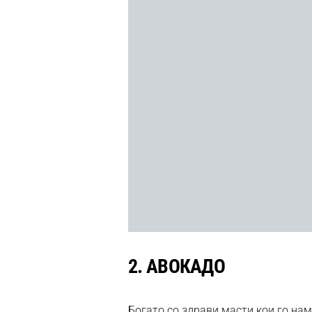
2.
АВОКАДО
Богато со здрави масти кои го нам