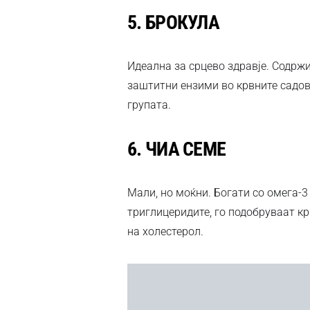
5.
БРОКУЛА
Идеална за срцево здравје. Содрж
заштитни ензими во крвните садови
групата.
6.
ЧИА СЕМЕ
Мали, но моќни. Богати со омега-3
триглицеридите, го подобруваат кр
на холестерол.