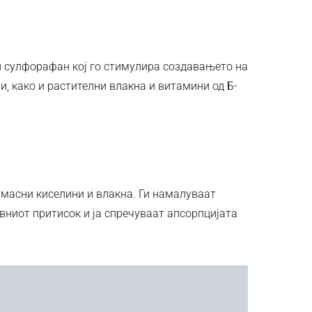
и сулфорафан кој го стимулира создавањето на
, како и растителни влакна и витамини од Б-
 масни киселини и влакна. Ги намалуваат
вниот притисок и ја спречуваат апсорпцијата