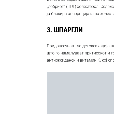
„добриот“ (HDL) холестерол. Содрж
ја блокира апсорпцијата на холест
3.
ШПАРГЛИ
Придонесуваат за детоксикација на
што го намалуваат притисокот и го
антиоксиданси и витамин К, кој с