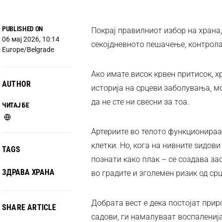
PUBLISHED ON
Покрај правилниот избор на храна,
06 мај 2026, 10:14
секојдневното пешачење, контролат
Europe/Belgrade
Ако имате висок крвен притисок, х
AUTHOR
историја на срцеви заболувања, мо
да не сте ни свесни за тоа.
ЧИТАЈ БЕ
Артериите во телото функционираат
клетки. Но, кога на нивните ѕидови
TAGS
познати како плак – се создава за
ЗДРАВА ХРАНА
во градите и зголемен ризик од ср
Добрата вест е дека постојат при
SHARE ARTICLE
садови, ги намалуваат воспаленија