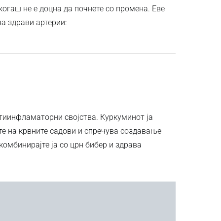
икогаш не е доцна да почнете со промена. Еве
а здрави артерии:
тиинфламаторни својства. Куркуминот ја
е на крвните садови и спречува создавање
комбинирајте ја со црн бибер и здрава