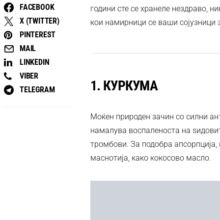
FACEBOOK
години сте се хранеле нездраво, н
X (TWITTER)
кои намирници се ваши сојузници з
PINTEREST
MAIL
LINKEDIN
VIBER
1.
КУРКУМА
TELEGRAM
Моќен природен зачин со силни ан
намалува воспаленоста на ѕидовит
тромбови. За подобра апсорпција, 
маснотија, како кокосово масло.