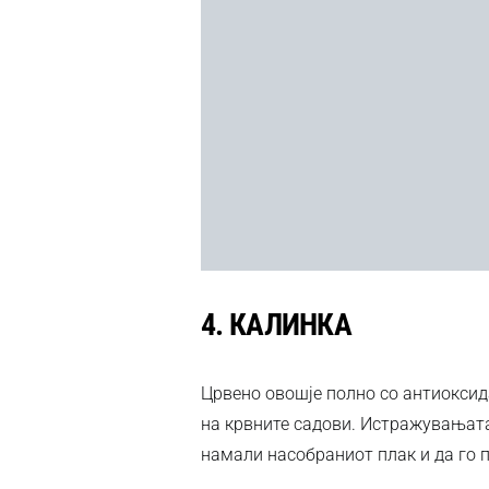
4.
КАЛИНКА
Црвено овошје полно со антиоксид
на крвните садови. Истражувањата
намали насобраниот плак и да го п