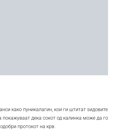
анси како пуникалагин, кои ги штитат ѕидовите
 покажуваат дека сокот од калинка може да го
одобри протокот на крв.