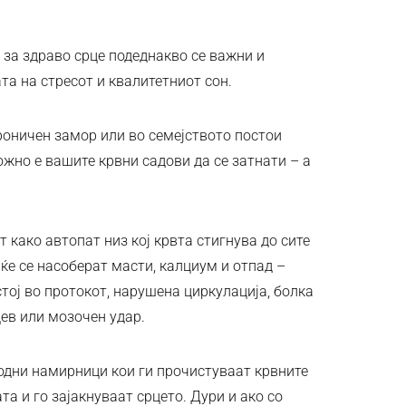
 за здраво срце подеднакво се важни и
а на стресот и квалитетниот сон.
роничен замор или во семејството постои
жно е вашите крвни садови да се затнати – а
 како автопат низ кој крвта стигнува до сите
 ќе се насоберат масти, калциум и отпад –
стој во протокот, нарушена циркулација, болка
цев или мозочен удар.
родни намирници кои ги прочистуваат крвните
та и го зајакнуваат срцето. Дури и ако со