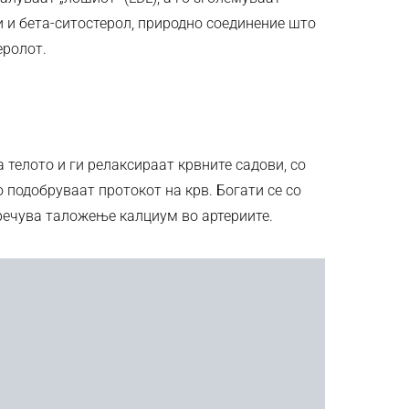
и и бета-ситостерол, природно соединение што
еролот.
 телото и ги релаксираат крвните садови, со
 подобруваат протокот на крв. Богати се со
пречува таложење калциум во артериите.