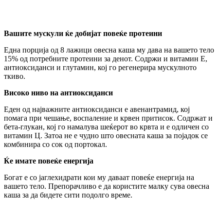
Вашите мускули ќе добијат повеќе протеини
Една порција од 8 лажици овесна каша му дава на вашето тело
15% од потребните протеини за денот. Содржи и витамин Е,
антиоксиданси и глутамин, кој го регенерира мускулното
ткиво.
Високо ниво на антиоксиданси
Еден од најважните антиоксиданси е авенантрамид, кој
помага при чешање, воспаление и крвен притисок. Содржат и
бета-глукан, кој го намалува шеќерот во крвта и е одличен со
витамин Ц. Затоа не е чудно што овесната каша за појадок се
комбинира со сок од портокал.
Ќе имате повеќе енергија
Богат е со јаглехидрати кои му даваат повеќе енергија на
вашето тело. Препорачливо е да користите малку сува овесна
каша за да бидете сити подолго време.