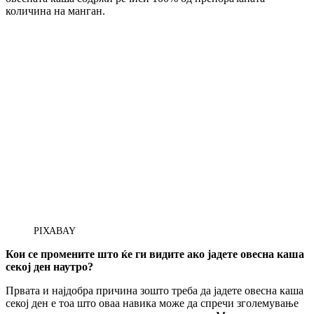
количина на манган.
PIXABAY
Кои се промените што ќе ги видите ако јадете овесна каша
секој ден наутро?
Првата и најдобра причина зошто треба да јадете овесна каша
секој ден е тоа што оваа навика може да спречи зголемување