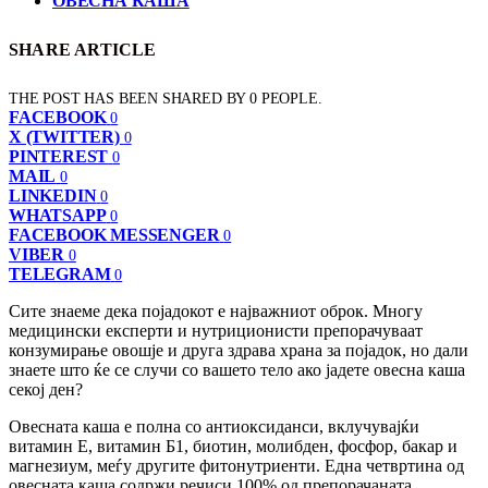
ОВЕСНА КАША
SHARE ARTICLE
THE POST HAS BEEN SHARED BY
0
PEOPLE.
FACEBOOK
0
X (TWITTER)
0
PINTEREST
0
MAIL
0
LINKEDIN
0
WHATSAPP
0
FACEBOOK MESSENGER
0
VIBER
0
TELEGRAM
0
Сите знаеме дека појадокот е најважниот оброк. Многу
медицински експерти и нутриционисти препорачуваат
конзумирање овошје и друга здрава храна за појадок, но дали
знаете што ќе се случи со вашето тело ако јадете овесна каша
секој ден?
Овесната каша е полна со антиоксиданси, вклучувајќи
витамин Е, витамин Б1, биотин, молибден, фосфор, бакар и
магнезиум, меѓу другите фитонутриенти. Една четвртина од
овесната каша содржи речиси 100% од препорачаната