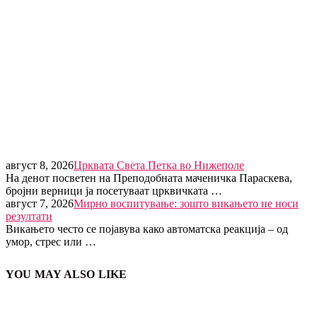
август 8, 2026
Црквата Света Петка во Нижеполе
На денот посветен на Преподобната маченичка Параскева,
бројни верници ја посетуваат црквичката …
август 7, 2026
Мирно воспитување: зошто викањето не носи
резултати
Викањето често се појавува како автоматска реакција – од
умор, стрес или …
YOU MAY ALSO LIKE