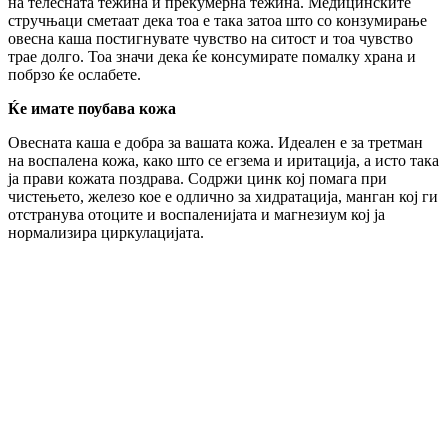
на телесната тежина и прекумерна тежина. Медицинските
стручњаци сметаат дека тоа е така затоа што со конзумирање
овесна каша постигнувате чувство на ситост и тоа чувство
трае долго. Тоа значи дека ќе консумирате помалку храна и
побрзо ќе ослабете.
Ќе имате поубава кожа
Овесната каша е добра за вашата кожа. Идеален е за третман
на воспалена кожа, како што се егзема и иритација, а исто така
ја прави кожата поздрава. Содржи цинк кој помага при
чистењето, железо кое е одлично за хидратација, манган кој ги
отстранува отоците и воспаленијата и магнезиум кој ја
нормализира циркулацијата.