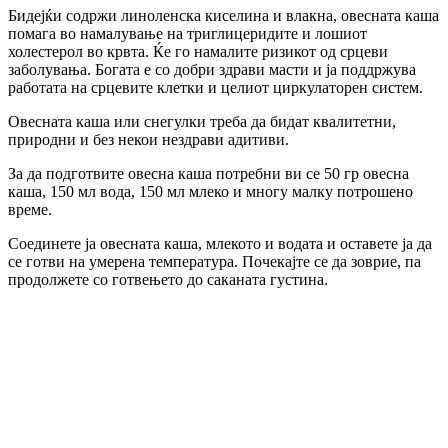
Бидејќи содржи линоленска киселина и влакна, овесната каша
помага во намалување на триглицеридите и лошиот
холестерол во крвта. Ќе го намалите ризикот од срцеви
заболувања. Богата е со добри здрави масти и ја поддржува
работата на срцевите клетки и целиот циркулаторен систем.
Овесната каша или снегулки треба да бидат квалитетни,
природни и без некои нездрави адитиви.
За да подготвите овесна каша потребни ви се 50 гр овесна
каша, 150 мл вода, 150 мл млеко и многу малку потрошено
време.
Соединете ја овесната каша, млекото и водата и оставете ја да
се готви на умерена температура. Почекајте се да зоврие, па
продолжете со готвењето до саканата густина.