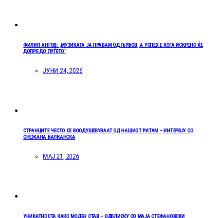
ФИЛИП АНГОВ: „МУЗИКАТА ЈА ПРАВАМ ОД ЉУБОВ, А УСПЕХ Е КОГА ИСКРЕНО ЌЕ
ДОПРЕ ДО ЛУЃЕТО“
ЈУНИ 24, 2026
СТРАНЦИТЕ ЧЕСТО СЕ ВООДУШЕВУВААТ ОД НАШИОТ РИТАМ – ИНТЕРВЈУ СО
СНЕЖАНА БАЛКАНСКА
МАЈ 21, 2026
УНИКАТНОСТА КАКО МОДЕН СТАВ – ОДБЛИСКУ СО МАЈА СТЕФАНОВСКИ