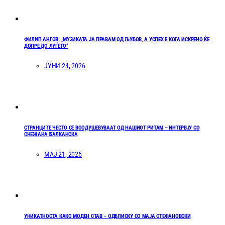
ФИЛИП АНГОВ: „МУЗИКАТА ЈА ПРАВАМ ОД ЉУБОВ, А УСПЕХ Е КОГА ИСКРЕНО ЌЕ
ДОПРЕ ДО ЛУЃЕТО“
ЈУНИ 24, 2026
СТРАНЦИТЕ ЧЕСТО СЕ ВООДУШЕВУВААТ ОД НАШИОТ РИТАМ – ИНТЕРВЈУ СО
СНЕЖАНА БАЛКАНСКА
МАЈ 21, 2026
УНИКАТНОСТА КАКО МОДЕН СТАВ – ОДБЛИСКУ СО МАЈА СТЕФАНОВСКИ