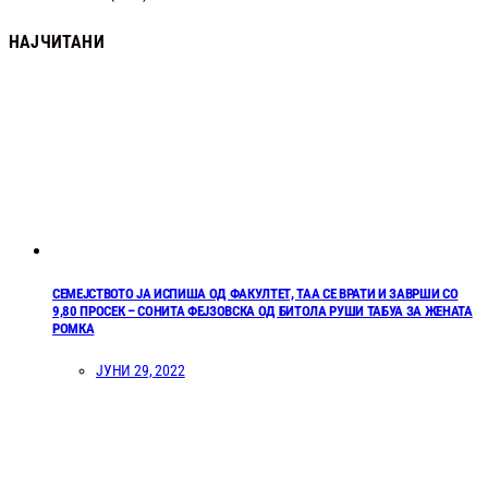
НАЈЧИТАНИ
СЕМЕЈСТВОТО ЈА ИСПИША ОД ФАКУЛТЕТ, ТАА СЕ ВРАТИ И ЗАВРШИ СО
9,80 ПРОСЕК – СОНИТА ФЕЈЗОВСКА ОД БИТОЛА РУШИ ТАБУА ЗА ЖЕНАТА
РОМКА
ЈУНИ 29, 2022