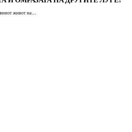
А И ОМРАЗАТА НА ДРУГИТЕ ЛУЃЕ?
невниот живот на…