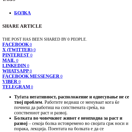
БОЛКА
SHARE ARTICLE
THE POST HAS BEEN SHARED BY
0
PEOPLE.
FACEBOOK
0
X (TWITTER)
0
PINTEREST
0
MAIL
0
LINKEDIN
0
WHATSAPP
0
FACEBOOK MESSENGER
0
VIBER
0
TELEGRAM
0
Туѓата негативност, расположение и однесување не се
твој проблем
. Работите веднаш се менуваат кога ќе
почнеш да работиш на сопствената среќа, на
сопствениот раст и развој.
Болката во човечкиот живот е неопходна за раст и
развој
– секоја болка истовремено во својата срж носи и
порака, лекција. Поентата на болката е да се