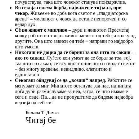
почувствува, така што човекот станува поиздржлив.
Во секоја голема борба, најважен е тој мал, прв
чекор
. Живееме во доба кога светот е „гладијаторска
арена“ – умешност е човек да остане непорочен и со
ведар дух.
Сè во живот е минливо
– дури и животот. Пресметај
колку работи во твојот живот зависат од тебе, а колку од
другите. Она што зависи од тебе – направи го најдобро
што умееш.
Никогаш не доцна да се бориш за она што го сакаш –
ако го сакаш
. Луѓето кои умеат да се борат за тоа, тој,
таа што го сакаат, се всушност оние што го водат светот
– без многу вревење, невидливо, елегантно и
едноставно.
Секогаш обидувај се да „возиш“ напред
. Работите се
менуваат за миг. Минатото останува зад нас, иднината
доѓа дури размислуваме за неа, затоа, сè што имаме е
сега и овде. Па…да не пропуштиме да бидеме најдобра
верзија од себеси.
Биљана Т. Димко
Читај бе