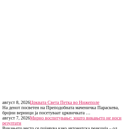
август 8, 2026
Црквата Света Петка во Нижеполе
На денот посветен на Преподобната маченичка Параскева,
бројни верници ја посетуваат црквичката …
август 7, 2026
Мирно воспитување: зошто викањето не носи
резултати
Викањето често се појавува како автоматска реакција – од