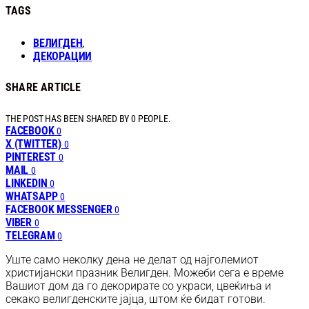
TAGS
ВЕЛИГДЕН
,
ДЕКОРАЦИИ
SHARE ARTICLE
THE POST HAS BEEN SHARED BY
0
PEOPLE.
FACEBOOK
0
X (TWITTER)
0
PINTEREST
0
MAIL
0
LINKEDIN
0
WHATSAPP
0
FACEBOOK MESSENGER
0
VIBER
0
TELEGRAM
0
Уште само неколку дена не делат од најголемиот
христијански празник Велигден. Можеби сега е време
Вашиот дом да го декорирате со украси, цвеќиња и
секако велигденските јајца, штом ќе бидат готови.