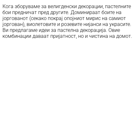
Кога зборуваме за велигденски декорации, пастелните
бои предничат пред другите. Доминираат боите на
јоргованот (секако покрај опојниот мирис на самиот
јоргован), виолетовите и розевите нијанси на украсите.
Ви предлагаме идеи за пастелна декорација. Овие
комбинации даваат пријатност, но и чистина на домот.