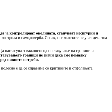
 да ја контролираат околината, стануваат несигурни и
 контрола и самодоверба. Сепак, психолозите не учат дека тоа
 ја нагласуваат важноста од поставување на граници и
тавувањето граници не значи дека сме помалку
оред нивните потреби.
 полесно е да се справиме со критиките и отфрлањата.