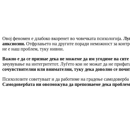
Овој феномен е длабоко вкоренет во човечката психологија.
Луѓ
анксиозни.
Отфрлањето на другите поради неможност за контрола
не е наш проблем, туку нивни.
Важно е да се признае дека не можеме да им угодиме на сите 
зачувување на интегритетот. Луѓето кои не можат да не прифата
сочувствителни или внимателни, туку дека доволно се почит
Психолозите советуваат и да работиме на градење самодоверба 
Самодовербата ни овозможува да препознаеме дека проблемот 