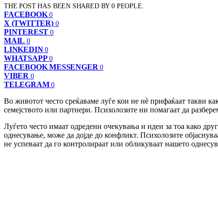
THE POST HAS BEEN SHARED BY
0
PEOPLE.
FACEBOOK
0
X (TWITTER)
0
PINTEREST
0
MAIL
0
LINKEDIN
0
WHATSAPP
0
FACEBOOK MESSENGER
0
VIBER
0
TELEGRAM
0
Во животот често среќаваме луѓе кои не нè прифаќаат такви ка
семејството или партнери. Психолозите ни помагаат да разберем
Луѓето често имаат одредени очекувања и идеи за тоа како друг
однесување, може да дојде до конфликт. Психолозите објаснуваа
не успеваат да го контролираат или обликуваат нашето однесу