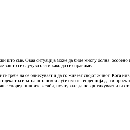
кви што сме. Оваа ситуација може да биде многу болна, особено 
е зошто се случува ова и како да се справиме.
ите треба да се однесуваат и да го живеат својот живот. Кога н
т дека тоа е затоа што некои луѓе имаат тенденција да ги проек
вање според нивните желби, почнуваат да не критикуваат или от