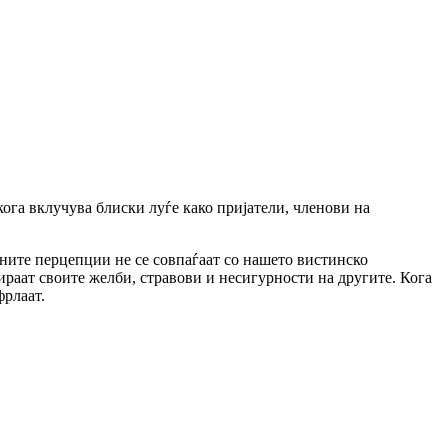
кога вклучува блиски луѓе како пријатели, членови на
ивните перцепции не се совпаѓаат со нашето вистинско
тираат своите желби, стравови и несигурности на другите. Кога
фрлаат.