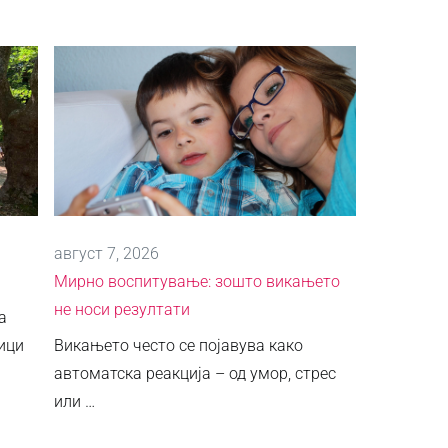
август 7, 2026
Мирно воспитување: зошто викањето
не носи резултати
а
ици
Викањето често се појавува како
автоматска реакција – од умор, стрес
или …