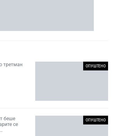
во третман
ОПУШТЕНО
ат беше
ОПУШТЕНО
арите се
о…