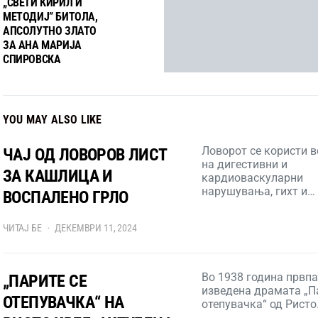
„СВЕТИ КИРИЛ И
МЕТОДИЈ” БИТОЛА,
АПСОЛУТНО ЗЛАТО
ЗА АНА МАРИЈА
СПИРОВСКА
YOU MAY ALSO LIKE
Ловорот се користи 
ЧАЈ ОД ЛОВОРОВ ЛИСТ
на дигестивни и
ЗА КАШЛИЦА И
кардиоваскуларни
нарушувања, гихт и…
ВОСПАЛЕНО ГРЛО
ЧИТАЈ БЕ
ДЕКЕМВРИ 11, 2024
Во 1938 година првп
„ПАРИТЕ СЕ
изведена драмата „П
ОТЕПУВАЧКА“ НА
отепувачка“ од Рист