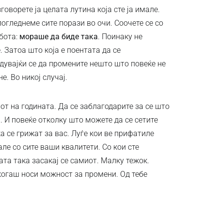
говорете ја целата лутина која сте ја имале.
 погледнеме сите порази во очи. Соочете се со
абота:
мораше да биде така
. Поинаку не
. Затоа што која е поентата да се
увајќи се да промените нешто што повеќе не
. Во никој случај.
от на годината. Да се ​​заблагодарите за се што
 И повеќе отколку што можете да се сетите
а се грижат за вас. Луѓе кои ве прифатиле
але со сите ваши квалитети. Со кои сте
ата така засакај се самиот. Малку тежок.
когаш носи можност за промени. Од тебе