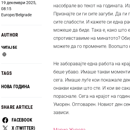
19 декември 2025,
насобрале во текот на годината. Из
08:15
Признајте си ги сите загуби. Да ги
Europe/Belgrade
сите слабости. И кажете си една р
можеше да биде. Така е, како што е
AUTHOR
спротивставиме на минатото? Обид
можете да го промените. Воопшто не
ЧИТАЈ БЕ
Не заборавајте една работа на крај
беше убаво. Имаше такви моменти.
TAGS
сега. Имаше луѓе кои покажале дек
НОВА ГОДИНА
онакви какви што сте. И кои ве сак
пораснале. Сега на крајот на годин
Уморен. Оптоварен. Новиот ден се
SHARE ARTICLE
зависи.
FACEBOOK
X (TWITTER)
Марио Жувела