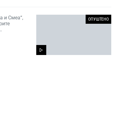
а и Смеа“,
ОПУШТЕНО
оите
…