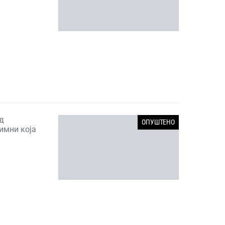
од
ОПУШТЕНО
имни која