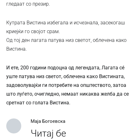
гледаат со презир.
Кутрата Вистина избегала и исчезнала, засекогаш
криејќи го својот срам.
Од тој ден лагата патува низ светот, облечена како
Вистина.
И ете, 200 години подоцна од легендата, Лагата сé
уште патува низ светот, облечена како Вистината,
задоволувајќи ги потребите на општеството, затоа
што луѓето, очигледно, немаат никаква желба да се
сретнат со голата Вистина.
Маја Богоевска
Читај бе