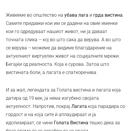
Живееме во општество на
убава лага
и
грда вистина
.
Самите придавки кои им се дадени на овие именки
кои го одредуваат нашиот живот, ни ја даваат
точната слика – кој во што сака да верува. А во што
се верува – можеме да видиме благодарение на
актуелниот виртуелен живот на социјалните мрежи.
Бегајќи од реалноста. Која е сурова. Затоа што
вистината боли, а лагата е слаткоречива.
И за жал, легендата за Голата вистина и лагата која
датира од 19 век, ја нема изгубено својата
актуелност. Напротив, покрај
Лагата
која парадира со
гордост и на која сите ѝ аплаудираат и ја
идолизираат, се чини
Голата Вистина
тешко дека за
брзо време ќе се охрабри да се врати.