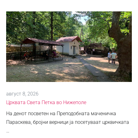
август 8, 2026
Црквата Света Петка во Нижеполе
На денот посветен на Преподобната маченичка
Параскева, бројни верници ја посетуваат црквичката
…