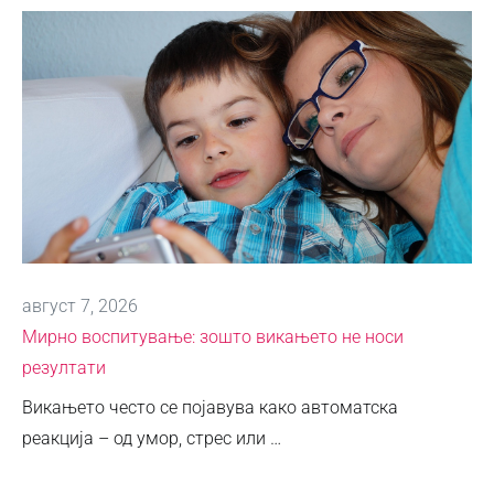
август 7, 2026
Мирно воспитување: зошто викањето не носи
резултати
Викањето често се појавува како автоматска
реакција – од умор, стрес или …