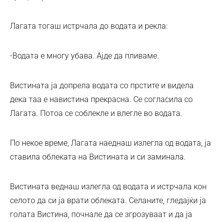
Лагата тогаш истрчала до водата и рекла:
-Водата е многу убава. Ајде да пливаме.
Вистината ја допрела водата со прстите и видела
дека таа е навистина прекрасна. Се согласила со
Лагата. Потоа се соблекле и влегле во водата.
По некое време, Лагата наеднаш излегла од водата, ја
ставила облеката на Вистината и си заминала.
Вистината веднаш излегла од водата и истрчала кон
селото да си ја врати облеката. Селаните, гледајќи ја
голата Вистина, почнале да се згрозуваат и да ја