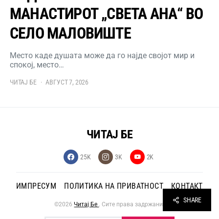
МАНАСТИРОТ „СВЕТА АНА“ ВО
СЕЛО МАЛОВИШТЕ
Место каде душата може да го најде својот мир и
спокој, место…
ЧИТАЈ БЕ
АВГУСТ 7, 2026
ЧИТАЈ БЕ
25K
3K
2K
ИМПРЕСУМ
ПОЛИТИКА НА ПРИВАТНОСТ
КОНТАКТ
SHARE
©2026
Читај Бе
. Сите права задржани.