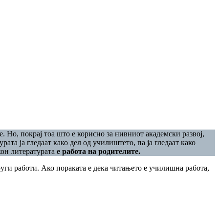
 Но, покрај тоа што е корисно за нивниот академски развој,
та ја гледаат како дел од училиштето, па ја гледаат како
кон литературата
е работа на родителите.
руги работи. Ако пораката е дека читањето е училишна работа,