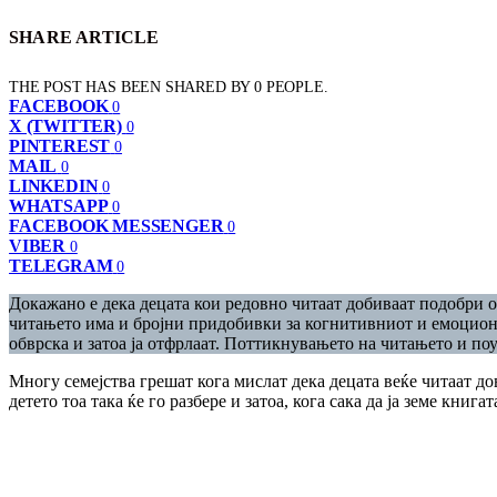
SHARE ARTICLE
THE POST HAS BEEN SHARED BY
0
PEOPLE.
FACEBOOK
0
X (TWITTER)
0
PINTEREST
0
MAIL
0
LINKEDIN
0
WHATSAPP
0
FACEBOOK MESSENGER
0
VIBER
0
TELEGRAM
0
Докажано е дека децата кои редовно читаат добиваат подобри о
читањето има и бројни придобивки за когнитивниот и емоционалн
обврска и затоа ја отфрлаат. Поттикнувањето на читањето и по
Многу семејства грешат кога мислат дека децата веќе читаат до
детето тоа така ќе го разбере и затоа, кога сака да ја земе книг