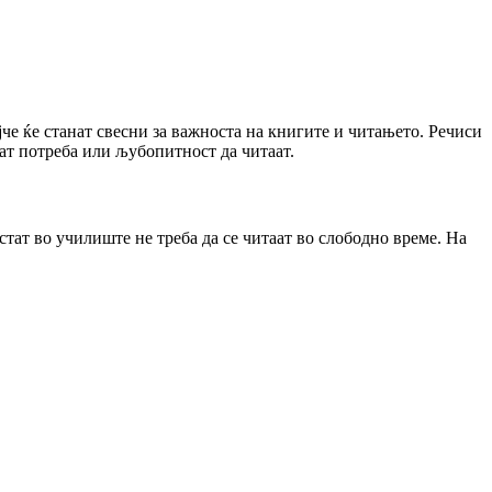
ојче ќе станат свесни за важноста на книгите и читањето. Речиси
аат потреба или љубопитност да читаат.
стат во училиште не треба да се читаат во слободно време. На