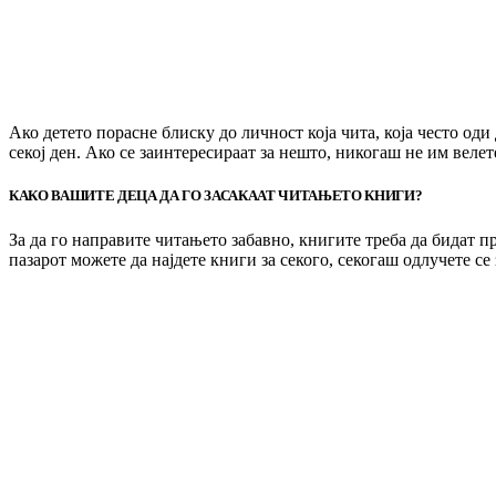
Ако детето порасне блиску до личност која чита, која често оди
секој ден. Ако се заинтересираат за нешто, никогаш не им велет
КАКО ВАШИТЕ ДЕЦА ДА ГО ЗАСАКААТ ЧИТАЊЕТО КНИГИ?
За да го направите читањето забавно, книгите треба да бидат п
пазарот можете да најдете книги за секого, секогаш одлучете се