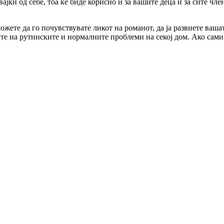
ајќи од себе, тоа ќе биде корисно и за вашите деца и за сите чле
ожете да го почувствувате ликот на романот, да ја развиете ваш
ите на рутинските и нормалните проблеми на секој дом. Ако сами