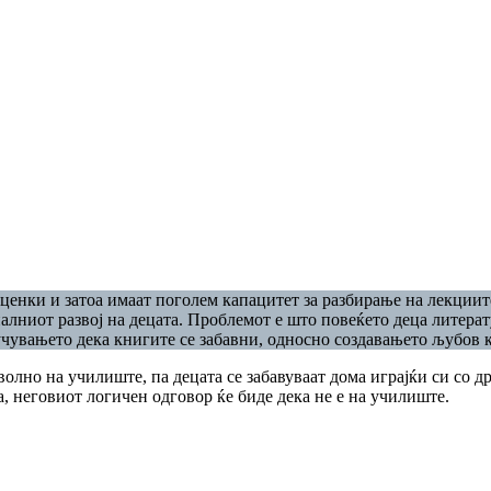
ценки и затоа имаат поголем капацитет за разбирање на лекциите.
иот развој на децата. Проблемот е што повеќето деца литература
учувањето дека книгите се забавни, односно создавањето љубов 
волно на училиште, па децата се забавуваат дома играјќи си со д
ата, неговиот логичен одговор ќе биде дека не е на училиште.