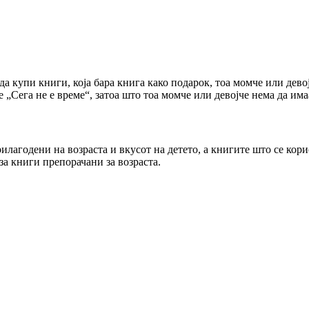
 да купи книги, која бара книга како подарок, тоа момче или дев
е „Сега не е време“, затоа што тоа момче или девојче нема да им
рилагодени на возраста и вкусот на детето, а книгите што се кори
 за книги препорачани за возраста.