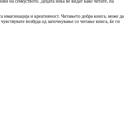
нови на семејството. Децата нека ве видат како читате, па
ата имагинација и креативност. Читањето добра книга, може да
 чувствувате возбуда од започнување со читање книга, ќе ги