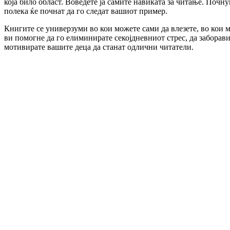
која било област. Воведете ја самите навиката за читање. Почнув
полека ќе почнат да го следат вашиот пример.
Книгите се универзуми во кои можете сами да влезете, во кои м
ви помогне да го елиминирате секојдневниот стрес, да заборав
мотивирате вашите деца да станат одлични читатели.