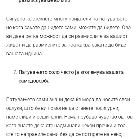
размислуваме во мир
Сигурно ќе стекнете многу пријатели на патувањето,
но кога сакате да бидете сами, можете да бидете. Ова
ви дава ретка можност да си размислите за вашиот
живот и да размислите за тоа каква сакате да биде
вашата иднина.
Патувањето соло често ја зголемува вашата
самодоверба
Патувањето сами значи дека ќе мора да носите свои
одлуки, што ќе ви помогне да станете посигурни,
наметливи и решителни. Нема поубаво чувство од тоа
кога знаете дека сте надминали некои пречки и тоа
сте го направиле сами без да се потпрете на некој