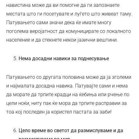
навистина може да ви помогне да ги запознаете
местата што ги посетувате и луѓето што живеат таму.
Патувањето сами значи дека ќе имате многу
поголема веројатност да комуницирате со локалното
население и да стекнете некои јазични вештини.
Нема досадни навики за поднесување
Патувањето со другата половина може да ја зголеми
и најмалата досадна навика. Патувајте сами и нема
да морате да трпите крадци на ќебиња или рчење по
цели ноќи, ниту пак ќе мора да трпите расправии за
тоа кој последен ја користел пастата за заби!
Цело време во светот да размислуваме и да