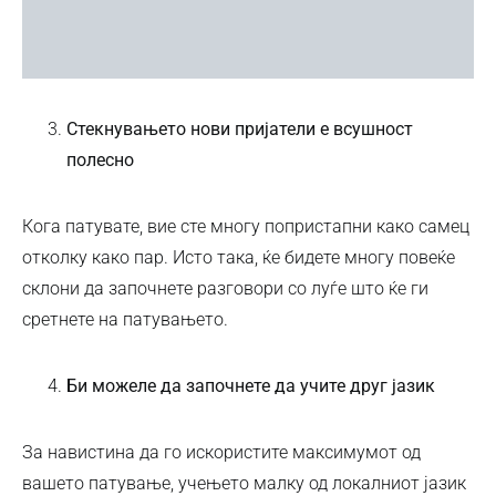
Стекнувањето нови пријатели е всушност
полесно
Кога патувате, вие сте многу попристапни како самец
отколку како пар. Исто така, ќе бидете многу повеќе
склони да започнете разговори со луѓе што ќе ги
сретнете на патувањето.
Би можеле да започнете да учите друг јазик
За навистина да го искористите максимумот од
вашето патување, учењето малку од локалниот јазик