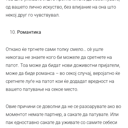
од вашето лично искуство, без влијание на она што
некој друг го чувствувал.
Романтика
Откако ќе тргнете сами толку смело… сè уште
никогаш не знаете кого би можеле да сретнете на
патот. Тоа може да бидат нови доживотни пријатели,
може да биде романса – во секој случај, веројатно ќе
сретнете луѓе на патот кои ќе додадат вредност на
вашето патување на секое место.
Овие причини се доволни да не се разоарувате ако во
моментот немате партнер, а сакате да патувате. Или
пак едноставно сакате да уживате со самите себеси