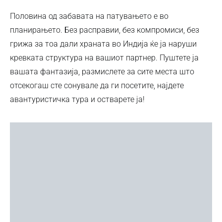
Половина од забавата на патувањето е во
планирањето. Без расправии, без компромиси, без
грижа за тоа дали храната во Индија ќе ја наруши
кревката структура на вашиот партнер. Пуштете ја
вашата фантазија, размислете за сите места што
отсекогаш сте сонувале да ги посетите, најдете
авантуристичка тура и остварете ја!