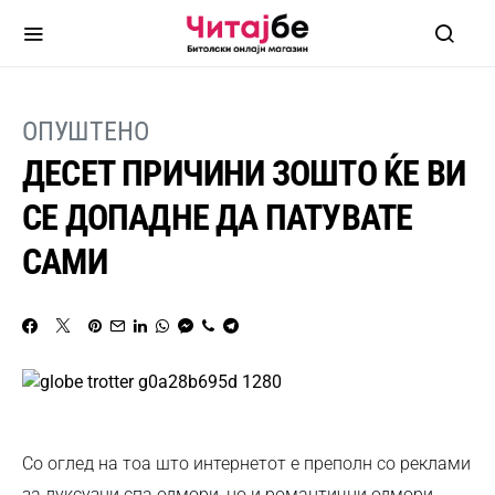
ОПУШТЕНО
ДЕСЕТ ПРИЧИНИ ЗОШТО ЌЕ ВИ
СЕ ДОПАДНЕ ДА ПАТУВАТЕ
САМИ
Со оглед на тоа што интернетот е преполн со реклами
за луксузни спа одмори, но и романтични одмори,