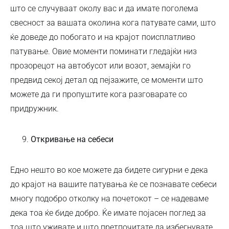
што се случуваат околу вас и да имате поголема
свесност за вашата околина кога патувате сами, што
ќе доведе до побогато и на крајот поисплатливо
патување. Овие моменти поминати гледајќи низ
прозорецот на автобусот или возот, земајќи го
предвид секој детал од пејзажите, се моменти што
можете да ги пропуштите кога разговарате со
придружник.
Откривање на себеси
Едно нешто во кое можете да бидете сигурни е дека
до крајот на вашите патувања ќе се познавате себеси
многу подобро отколку на почетокот – се надеваме
дека тоа ќе биде добро. Ќе имате појасен поглед за
тоа што уживате и што претпочитате да избегнувате,