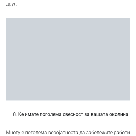
друг.
Ќе имате поголема свесност за вашата околина
Многу е поголема веројатноста да забележите работи