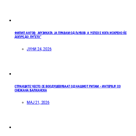
ФИЛИП АНГОВ: „МУЗИКАТА ЈА ПРАВАМ ОД ЉУБОВ, А УСПЕХ Е КОГА ИСКРЕНО ЌЕ
ДОПРЕ ДО ЛУЃЕТО“
ЈУНИ 24, 2026
СТРАНЦИТЕ ЧЕСТО СЕ ВООДУШЕВУВААТ ОД НАШИОТ РИТАМ – ИНТЕРВЈУ СО
СНЕЖАНА БАЛКАНСКА
МАЈ 21, 2026