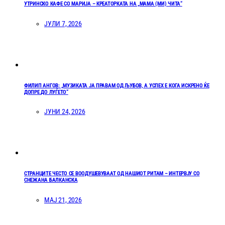
УТРИНСКО КАФЕ СО МАРИЈА – КРЕАТОРКАТА НА „МАМА (МИ) ЧИТА“
ЈУЛИ 7, 2026
ФИЛИП АНГОВ: „МУЗИКАТА ЈА ПРАВАМ ОД ЉУБОВ, А УСПЕХ Е КОГА ИСКРЕНО ЌЕ
ДОПРЕ ДО ЛУЃЕТО“
ЈУНИ 24, 2026
СТРАНЦИТЕ ЧЕСТО СЕ ВООДУШЕВУВААТ ОД НАШИОТ РИТАМ – ИНТЕРВЈУ СО
СНЕЖАНА БАЛКАНСКА
МАЈ 21, 2026