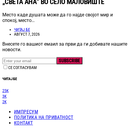
„СВЕТА АНА“ ВО СЕЛО МАЛОВИШТЕ
Место каде душата може да го најде својот мир и
спокој, место…
ЧИТАЈ БЕ
АВГУСТ 7, 2026
Внесете го вашиот емаил за први да ги добивате нашите
новости.
SUBSCRIBE
СЕ СОГЛАСУВАМ
ЧИТАЈ БЕ
25K
3K
2K
ИМПРЕСУМ
ПОЛИТИКА НА ПРИВАТНОСТ
КОНТАКТ