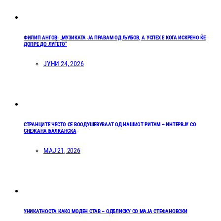
ФИЛИП АНГОВ: „МУЗИКАТА ЈА ПРАВАМ ОД ЉУБОВ, А УСПЕХ Е КОГА ИСКРЕНО ЌЕ
ДОПРЕ ДО ЛУЃЕТО“
ЈУНИ 24, 2026
СТРАНЦИТЕ ЧЕСТО СЕ ВООДУШЕВУВААТ ОД НАШИОТ РИТАМ – ИНТЕРВЈУ СО
СНЕЖАНА БАЛКАНСКА
МАЈ 21, 2026
УНИКАТНОСТА КАКО МОДЕН СТАВ – ОДБЛИСКУ СО МАЈА СТЕФАНОВСКИ