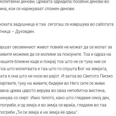
молитвени денови, Црквата одредила посебни денови во
ина, кои се нарекуваат спомен-денови.
нската задушница и таа сегогаш се извршува во саботата
тница – Духовден.
завршат овоземниот живот повеќе не можат да се молат за
живите можеме да се молиме за покојните. Тоа е одраз на
ашите ближни каде и покрај тоа што не се тука ние си
оа што молитвата е таа што го спушта Бог на земјата,
ата е она што не носи во рајот. И затоа во Светото Писмо
а мртвите, туку на живите, бидејќи во Него сите се живи.
авна црква цврсто верува во оваа непобитна вистина,
кинува со смрт. Иако телото, како што гледаме секој ден,
огреби, е од земја и во земја се враќа, гледаме во таа
огреби „Ти си земја и на земја ќе одиш“.