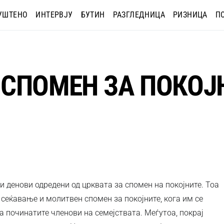
УШТЕНО
ИНТЕРВЈУ
БУТИН
РАЗГЛЕДНИЦА
РИЗНИЦА
П
СПОМЕН ЗА ПОКОЈ
 денови одредени од црквата за спомен на покојните. Тоа
 сеќавање и молитвен спомен за покојните, кога им се
 починатите членови на семејствата. Меѓутоа, покрај