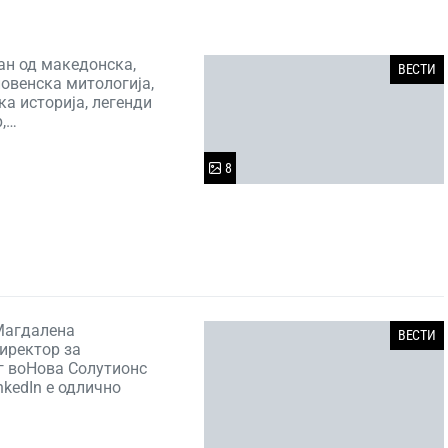
ан од македонска,
ВЕСТИ
ловенска митологија,
а историја, легенди
р,…
8
Магдалена
ВЕСТИ
иректор за
г воНова Солутионс
nkedIn е одлично