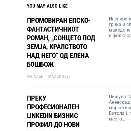
YOU MAY ALSO LIKE
Инспирир
ПРОМОВИРАН ЕПСКО-
грчка и с
ФАНТАСТИЧНИОТ
македонск
и фолкло
РОМАН, „СОНЦЕТО ПОД
ЗЕМЈА, КРАЛСТВОТО
НАД НЕГО” ОД ЕЛЕНА
БОШБОЖ
ЧИТАЈ БЕ
МАЈ 28, 2023
Пишува: 
ПРЕКУ
Аневска,д
ПРОФЕСИОНАЛЕН
маркетин
Битола Li
LINKEDIN БИЗНИС
место…
ПРОФИЛ ДО НОВИ