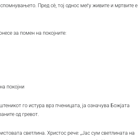
спомнувањето. Пред сè, тој однос меѓу живите и мртвите е
онесе за помен на покојните:
на покојни
штеникот го истура врз пченицата, ја означува Божјата
раните од гревот.
истовата светлина. Христос рече: „Јас сум светлината на