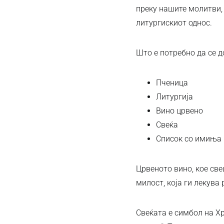
преку нашите молитви, 
литургискиот однос.
Што е потребно да се д
Пченица
Литургија
Вино црвено
Свеќа
Список со имиња 
Црвеното вино, кое све
милост, која ги лекува 
Свеќата е симбол на Хр