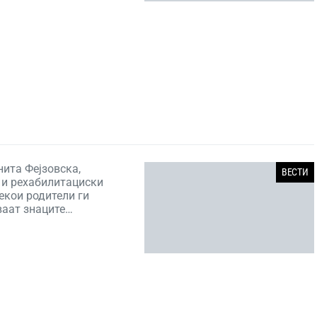
нита Фејзовска,
ВЕСТИ
 и рехабилитациски
екои родители ги
ваат знаците…