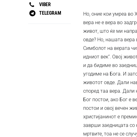
VIBER
TELEGRAM
Но, оние кои умреа во 
вера не е вера во задг
живот, што ќе ми напра
овде? Но, нашата вера 
Симболот на верата чи
идниот век“. Овој живо
и да бидиме во заедниц
угодиме на Бога. И зато
животот овде. Дали на
според таа вера. Дали 
Бог постои, ако Бог е в
постои и овој вечен жи
христијанинот е премин
заврши заедницата со 
мртвите, тоа не се слу