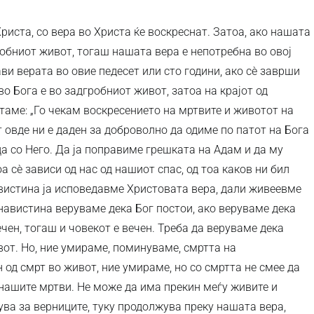
Христа, со вера во Христа ќе воскреснат. Затоа, ако нашата
робниот живот, тогаш нашата вера е непотребна во овој
ви верата во овие педесет или сто години, ако сè заврши
во Бога е во задгробниот живот, затоа на крајот од
таме: „Го чекам воскресението на мртвите и животот на
т овде ни е даден за доброволно да одиме по патот на Бога
а со Него. Да ја поправиме грешката на Адам и да му
а сè зависи од нас од нашиот спас, од тоа каков ни бил
вистина ја исповедавме Христовата вера, дали живеевме
навистина веруваме дека Бог постои, ако веруваме дека
ечен, тогаш и човекот е вечен. Треба да веруваме дека
вот. Но, ние умираме, поминуваме, смртта на
 од смрт во живот, ние умираме, но со смртта не смее да
нашите мртви. Не може да има прекин меѓу живите и
чува за верниците, туку продолжува преку нашата вера,