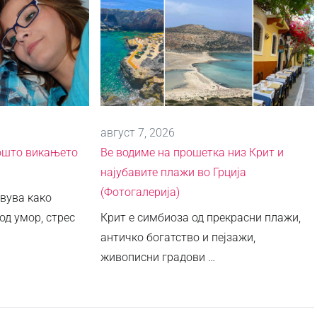
август 7, 2026
ошто викањето
Ве водиме на прошетка низ Крит и
најубавите плажи во Грција
(Фотогалерија)
авува како
од умор, стрес
Крит е симбиоза од прекрасни плажи,
античко богатство и пејзажи,
живописни градови …