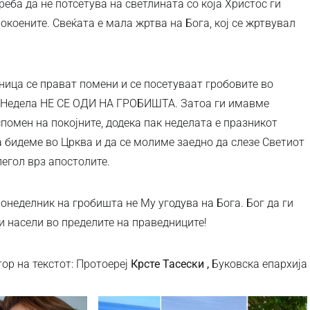
треба да не потсетува на светлината со која Христос ги
окоените. Свеќата е мала жртва на Бога, кој се жртвувал
ица се прават помени и се посетуваат гробовите во
о Недела НЕ СЕ ОДИ НА ГРОБИШТА. Затоа ги имавме
спомен на покојните, додека пак неделата е празникот
 бидеме во Црква и да се молиме заедно да слезе Светиот
легол врз апостолите.
 понеделник на гробишта не Му угодува на Бога. Бог да ги
ги насели во пределите на праведниците!
тор на текстот: Протоереј
Крсте Тасески ,
Буковска епархија