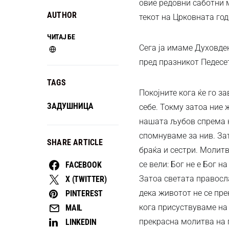
овие редовни саботни 
AUTHOR
текот на Црковната год
ЧИТАЈ БЕ
Сега ја имаме Духовде
пред празникот Педесе
TAGS
Покојните кога ќе го 
ЗАДУШНИЦА
себе. Токму затоа ние 
нашата љубов спрема н
спомнуваме за нив. Зат
SHARE ARTICLE
браќа и сестри. Молитв
се вели: Бог не е Бог н
FACEBOOK
Затоа светата правосл
X (TWITTER)
дека животот не се пре
PINTEREST
кога присуствуваме на п
MAIL
прекрасна молитва на п
LINKEDIN