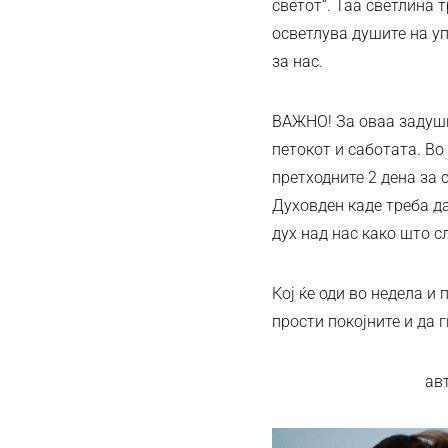
светот“. Таа светлина 
осветлува душите на уп
за нас.
ВАЖНО! За оваа задушн
петокот и саботата. В
претходните 2 дена за 
Духовден каде треба да
дух над нас како што с
Кој ќе оди во недела и
прости покојните и да 
ав