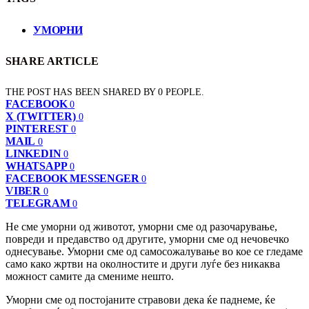
УМОРНИ
SHARE ARTICLE
THE POST HAS BEEN SHARED BY
0
PEOPLE.
FACEBOOK
0
X (TWITTER)
0
PINTEREST
0
MAIL
0
LINKEDIN
0
WHATSAPP
0
FACEBOOK MESSENGER
0
VIBER
0
TELEGRAM
0
Не сме уморни од животот, уморни сме од разочарување,
повреди и предавство од другите, уморни сме од нечовечко
однесување. Уморни сме од самосожалување во кое се гледаме
само како жртви на околностите и други луѓе без никаква
можност самите да смениме нешто.
Уморни сме од постојаните стравови дека ќе паднеме, ќе