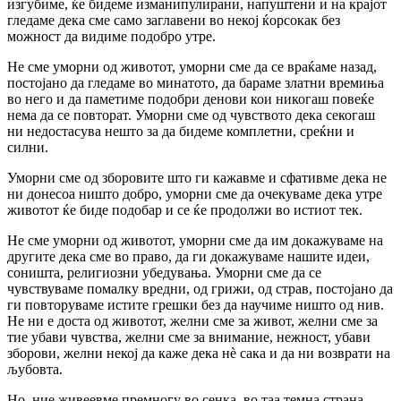
изгубиме, ќе бидеме изманипулирани, напуштени и на крајот
гледаме дека сме само заглавени во некој ќорсокак без
можност да видиме подобро утре.
Не сме уморни од животот, уморни сме да се враќаме назад,
постојано да гледаме во минатото, да бараме златни времиња
во него и да паметиме подобри денови кои никогаш повеќе
нема да се повторат. Уморни сме од чувството дека секогаш
ни недостасува нешто за да бидеме комплетни, среќни и
силни.
Уморни сме од зборовите што ги кажавме и сфативме дека не
ни донесоа ништо добро, уморни сме да очекуваме дека утре
животот ќе биде подобар и се ќе продолжи во истиот тек.
Не сме уморни од животот, уморни сме да им докажуваме на
другите дека сме во право, да ги докажуваме нашите идеи,
соништа, религиозни убедувања. Уморни сме да се
чувствуваме помалку вредни, од грижи, од страв, постојано да
ги повторуваме истите грешки без да научиме ништо од нив.
Не ни е доста од животот, желни сме за живот, желни сме за
тие убави чувства, желни сме за внимание, нежност, убави
зборови, желни некој да каже дека нè сака и да ни возврати на
љубовта.
Но, ние живеевме премногу во сенка, во таа темна страна,