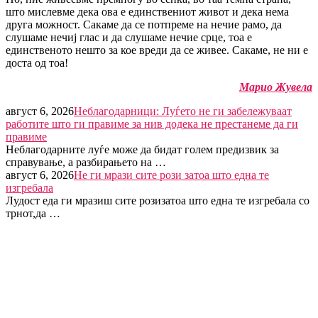
што мислевме дека ова е единствениот живот и дека нема
друга можност. Сакаме да се потпреме на нечие рамо, да
слушаме нечиј глас и да слушаме нечие срце, тоа е
единственото нешто за кое вреди да се живее. Сакаме, не ни е
доста од тоа!
Марио Жувела
август 6, 2026
Неблагодарници: Луѓето не ги забележуваат
работите што ги правиме за нив додека не престанеме да ги
правиме
Неблагодарните луѓе може да бидат голем предизвик за
справување, а разбирањето на …
август 6, 2026
Не ги мрази сите рози затоа што една те
изгребала
Лудост еда ги мразиш сите розизатоа што една те изгребала со
трнот,да …