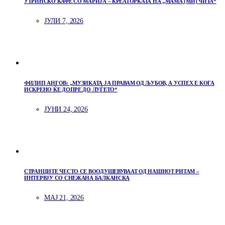
УТРИНСКО КАФЕ СО МАРИЈА – КРЕАТОРКАТА НА „МАМА (МИ) ЧИТА“
ЈУЛИ 7, 2026
ФИЛИП АНГОВ: „МУЗИКАТА ЈА ПРАВАМ ОД ЉУБОВ, А УСПЕХ Е КОГА
ИСКРЕНО ЌЕ ДОПРЕ ДО ЛУЃЕТО“
ЈУНИ 24, 2026
СТРАНЦИТЕ ЧЕСТО СЕ ВООДУШЕВУВААТ ОД НАШИОТ РИТАМ –
ИНТЕРВЈУ СО СНЕЖАНА БАЛКАНСКА
МАЈ 21, 2026