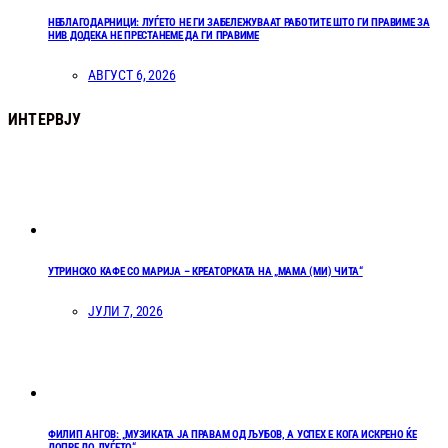
НЕБЛАГОДАРНИЦИ: ЛУЃЕТО НЕ ГИ ЗАБЕЛЕЖУВААТ РАБОТИТЕ ШТО ГИ ПРАВИМЕ ЗА
НИВ ДОДЕКА НЕ ПРЕСТАНЕМЕ ДА ГИ ПРАВИМЕ
АВГУСТ 6, 2026
ИНТЕРВЈУ
УТРИНСКО КАФЕ СО МАРИЈА – КРЕАТОРКАТА НА „МАМА (МИ) ЧИТА“
ЈУЛИ 7, 2026
ФИЛИП АНГОВ: „МУЗИКАТА ЈА ПРАВАМ ОД ЉУБОВ, А УСПЕХ Е КОГА ИСКРЕНО ЌЕ
ДОПРЕ ДО ЛУЃЕТО“