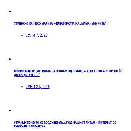
УТРИНСКО КАФЕ СО МАРИЈА – КРЕАТОРКАТА НА „МАМА (МИ) ЧИТА“
ЈУЛИ 7, 2026
ФИЛИП АНГОВ: „МУЗИКАТА ЈА ПРАВАМ ОД ЉУБОВ, А УСПЕХ Е КОГА ИСКРЕНО ЌЕ
ДОПРЕ ДО ЛУЃЕТО“
ЈУНИ 24, 2026
СТРАНЦИТЕ ЧЕСТО СЕ ВООДУШЕВУВААТ ОД НАШИОТ РИТАМ – ИНТЕРВЈУ СО
СНЕЖАНА БАЛКАНСКА