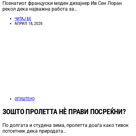
Познатиот француски моден дизајнер Ив Сен Лоран
рекол дека најважна работа за…
ЧИТАЈ БЕ
АПРИЛ 18, 2026
ОПУШТЕНО
ЗОШТО ПРОЛЕТТА НÈ ПРАВИ ПОСРЕЌНИ?
По долгата и студена зима, пролетта доаѓа како тивок
потсетник дека природата…