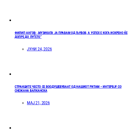
ФИЛИП АНГОВ: „МУЗИКАТА ЈА ПРАВАМ ОД ЉУБОВ, А УСПЕХ Е КОГА ИСКРЕНО ЌЕ
ДОПРЕ ДО ЛУЃЕТО“
ЈУНИ 24, 2026
СТРАНЦИТЕ ЧЕСТО СЕ ВООДУШЕВУВААТ ОД НАШИОТ РИТАМ – ИНТЕРВЈУ СО
СНЕЖАНА БАЛКАНСКА
МАЈ 21, 2026