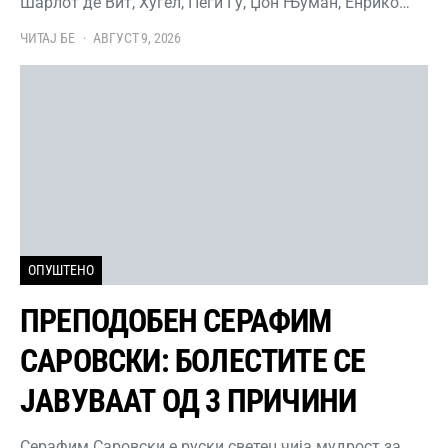
Шарлот де Вит, Хугел, Пеги Гу, Џон Њуман, Енрико…
ЧИТАЈ БЕ
АВГУСТ 9, 2026
ОПУШТЕНО
ПРЕПОДОБЕН СЕРАФИМ
САРОВСКИ: БОЛЕСТИТЕ СЕ
ЈАВУВААТ ОД 3 ПРИЧИНИ
Серафим Саровски е руски светец чија мудрост за