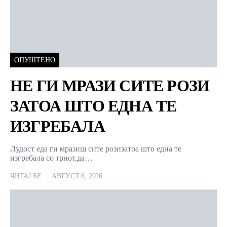
ОПУШТЕНО
НЕ ГИ МРАЗИ СИТЕ РОЗИ
ЗАТОА ШТО ЕДНА ТЕ
ИЗГРЕБАЛА
Лудост еда ги мразиш сите розизатоа што една те
изгребала со трнот,да…
ЧИТАЈ БЕ
АВГУСТ 6, 2026