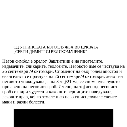
ОД УТРИНСКАТА БОГОСЛУЖБА ВО ЦРКВАТА
„СВЕТИ ДИМИТРИЈ ВЕЛИКОМАЧЕНИК“
Негов симбол е орелот. Заштитник е на писателите,
издавачите, сликарите, теолозите. Неговото име се чествува на
26 септември /9 октомври. Споменот на овој голем апостол и
евангелист се празнува на 26 септември/9 октомври, денот на
неговото упокојување, а на 8 мај/21 мај се споменува чудото
пројавено на неговиот гроб. Имено, на тој ден од неговиот
гроб се шири чудесен и како што верниците наведуваат,
лековит прав, кој го земале и со него ги исцелувале своите
маки и разни болести.