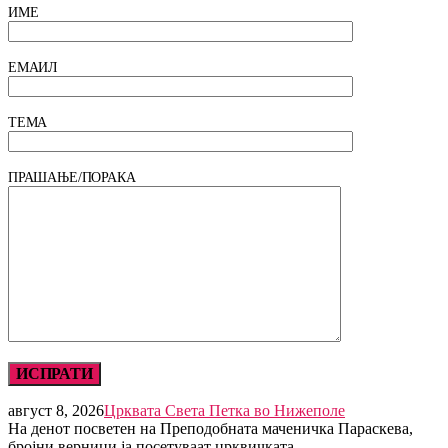
ИМЕ
ЕМАИЛ
ТЕМА
ПРАШАЊЕ/ПОРАКА
август 8, 2026
Црквата Света Петка во Нижеполе
На денот посветен на Преподобната маченичка Параскева,
бројни верници ја посетуваат црквичката …