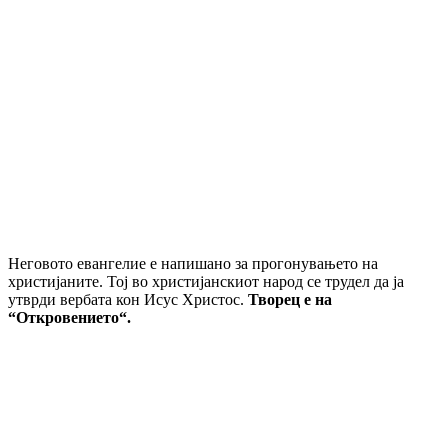
Неговото евангелие е напишано за прогонувањето на
христијаните. Тој во христијанскиот народ се трудел да ја
утврди вербата кон Исус Христос.
Творец е на
“Откровението“.