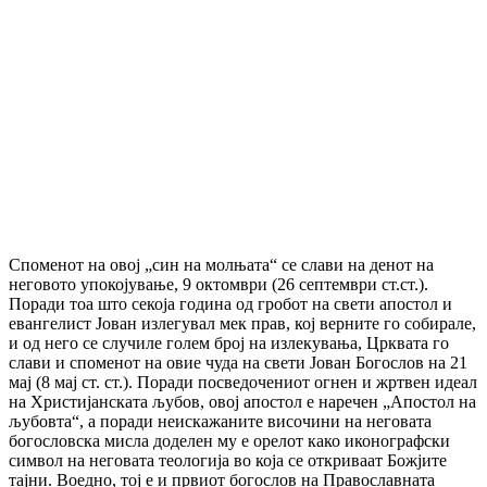
Споменот на овој „син на молњата“ се слави на денот на
неговото упокојување, 9 октомври (26 септември ст.ст.).
Поради тоа што секоја година од гробот на свети апостол и
евангелист Јован излегувал мек прав, кој верните го собирале,
и од него се случиле голем број на излекувања, Црквата го
слави и споменот на овие чуда на свети Јован Богослов на 21
мај (8 мај ст. ст.). Поради посведочениот огнен и жртвен идеал
на Христијанската љубов, овој апостол е наречен „Апостол на
љубовта“, а поради неискажаните височини на неговата
богословска мисла доделен му е орелот како иконографски
символ на неговата теологија во која се откриваат Божјите
тајни. Воедно, тој е и првиот богослов на Православната