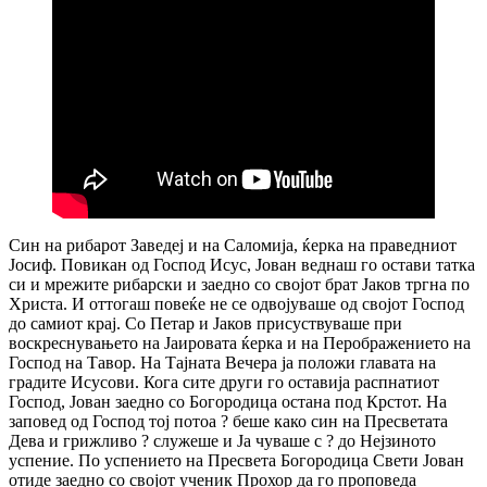
Син на рибарот Заведеј и на Саломија, ќерка на праведниот
Јосиф. Повикан од Господ Исус, Јован веднаш го остави татка
си и мрежите рибарски и заедно со својот брат Јаков тргна по
Христа. И оттогаш повеќе не се одвојуваше од својот Господ
до самиот крај. Со Петар и Јаков присуствуваше при
воскреснувањето на Јаировата ќерка и на Перображението на
Господ на Тавор. На Тајната Вечера ја положи главата на
градите Исусови. Кога сите други го оставија распнатиот
Господ, Јован заедно со Богородица остана под Крстот. На
заповед од Господ тој потоа ? беше како син на Пресветата
Дева и грижливо ? служеше и Ја чуваше с ? до Нејзиното
успение. По успението на Пресвета Богородица Свети Јован
отиде заедно со својот ученик Прохор да го проповеда