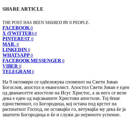
SHARE ARTICLE
THE POST HAS BEEN SHARED BY
0
PEOPLE.
FACEBOOK
0
X (TWITTER)
0
PINTEREST
0
MAIL
0
LINKEDIN
0
WHATSAPP
0
FACEBOOK MESSENGER
0
VIBER
0
TELEGRAM
0
На 9 октомври се одбележува споменот на Свети Јован
Богослов, апостол и евангелист. Апостол Свети Јован е еден
од дванаесетте апостоли на Исус Христос, а за него се вели
дека е еден од најсаканите Христови апостоли. Тој беше
единствениот, со Богородица, кој остана под крстот на
распнатиот Господ, не оставајќи го, ветувајќи му дека ќе ја
заштити Богородица и ќе и служи до нејзиното успение.