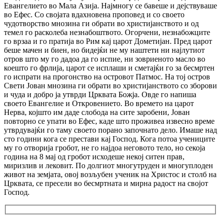
Евангелието во Мала Азија. Најмногу се бавеше и дејствуваше
во Ефес. Со својата вдахновена проповед и со своето
чудотворство мнозина ги обрати во христијанството и од
темел го расколеба незнабоштвото. Огорчени, незнабожците
го врзаа и го пратија во Рим кај царот Дометијан. Пред царот
беше мачен и биен, но бидејќи не му наштети ни најлутиот
отров што му го дадоа да го испие, ни зовриеното масло во
коешто го фрлија, царот се исплаши и сметајќи го за бесмртен
го испрати на прогонство на островот Патмос. На тој остров
Свети Јован мнозина ги обрати во христијанството со зборови
и чуда и добро ја утврди Црквата Божја. Овде го напиша
своето Евангелие и Откровението. Во времето на царот
Нерва, којшто им даде слобода на сите заробени, Јован
повторно се упати во Ефес, каде што проживеа извесно време
утврдувајќи го таму своето порано започнато дело. Имаше над
сто години кога се престави кај Господ. Кога потоа учениците
му го отворија гробот, не го најдоа неговото тело, но секоја
година на 8 мај од гробот исходеше некој ситен прав,
миризлив и лековит. По долгиот многутруден и многуплоден
живот на земјата, овој возљубен ученик на Христос и столб на
Црквата, се пресели во бесмртната и мирна радост на својот
Господ.