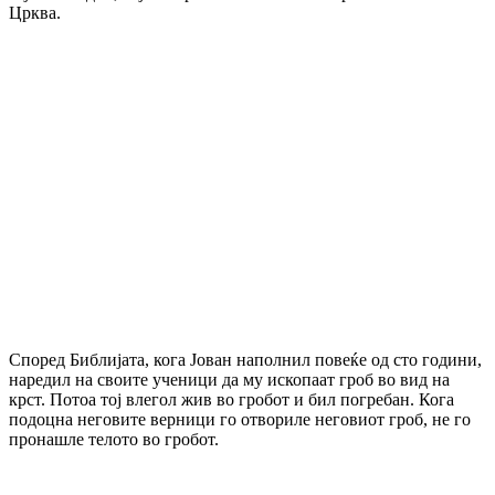
Црква.
Според Библијата, кога Јован наполнил повеќе од сто години,
наредил на своите ученици да му ископаат гроб во вид на
крст. Потоа тој влегол жив во гробот и бил погребан. Кога
подоцна неговите верници го отвориле неговиот гроб, не го
пронашле телото во гробот.