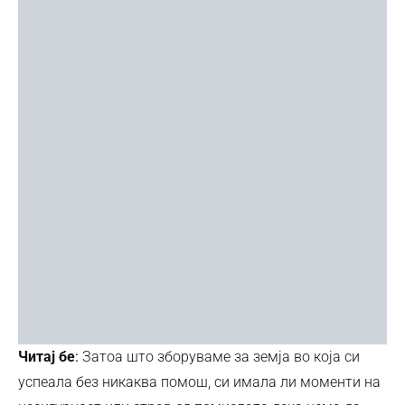
Читај бе
:
Затоа што зборуваме за земја во која си
успеала без никаква помош, си имала ли моменти на