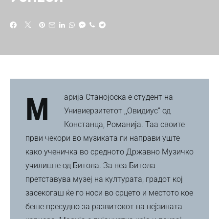
Марија Станојоска е студент на
Унивиерзитетот ,,Овидиус” од
Констанца, Романија. Таа своите
први чекори во музиката ги направи уште
како ученичка во средното Државно Музичко
училиште од Битола. За неа Битола
претставува музеј на културата, градот кој
засекогаш ќе го носи во срцето и местото кое
беше пресудно за развитокот на нејзината