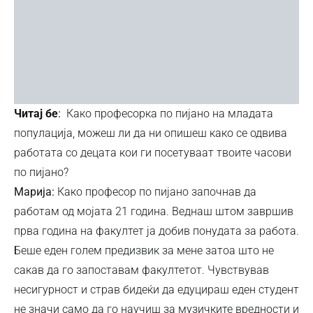
Читај бе
:
Како професорка по пијано на младата
популација, можеш ли да ни опишеш како се одвива
работата со децата кои ги посетуваат твоите часови
по пијано?
Марија:
Како професор по пијано започнав да
работам од мојата 21 година. Веднаш штом завршив
прва година на факултет ја добив понудата за работа.
Беше еден голем предизвик за мене затоа што не
сакав да го запоставам факултетот. Чувствував
несигурност и страв бидеќи да едуцираш еден студент
не значи само да го научиш за музичките вредности и