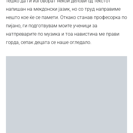
тешко да ги изговорат некои делови од текстот
напишан на мекдонски јазик, но со труд направиме
нешто кое ќе се памети. Откако станав професорка по
пијано, ги подготвувам моите ученици за
натпреварите по музика и тоа навистина ме прави
горда, сепак децата се наше огледало.