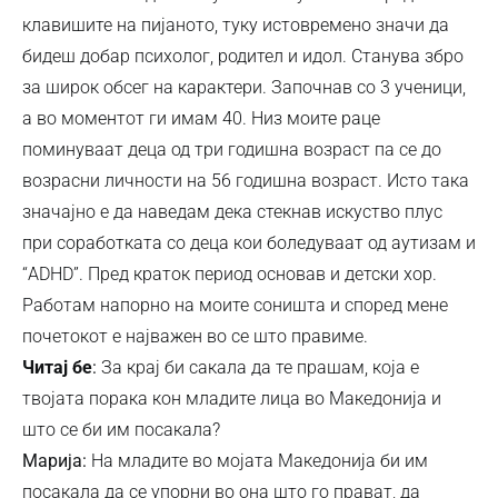
клавишите на пијаното, туку истовремено значи да
бидеш добар психолог, родител и идол. Станува збро
за широк обсег на карактери. Започнав со 3 ученици,
а во моментот ги имам 40. Низ моите раце
поминуваат деца од три годишна возраст па се до
возрасни личности на 56 годишна возраст. Исто така
значајно е да наведам дека стекнав искуство плус
при соработката со деца кои боледуваат од аутизам и
“ADHD”. Пред краток период основав и детски хор.
Работам напорно на моите соништа и според мене
почетокот е најважен во се што правиме.
Читај бе
:
За крај би сакала да те прашам, која е
твојата порака кон младите лица во Македонија и
што се би им посакала?
Марија:
На младите во мојата Македонија би им
посакала да се упорни во она што го прават, да