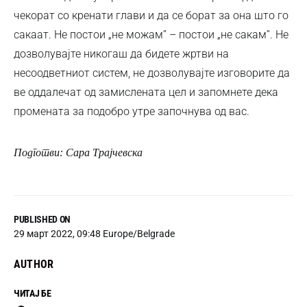
чекорат со кренати глави и да се борат за она што го
сакаат. Не постои „не можам” – постои „не сакам”. Не
дозволувајте никогаш да бидете жртви на
несоодветниот систем, не дозволувајте изговорите да
ве оддалечат од замислената цел и запомнете дека
промената за подобро утре започнува од вас.
Подготви: Сара Трајчевска
PUBLISHED ON
29 март 2022, 09:48 Europe/Belgrade
AUTHOR
ЧИТАЈ БЕ