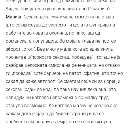
несигурност или страв од помислата дека нема да
бидеш прифатена од популацијата во Романија?
Марија:
Секако дека сум имала моменти на страв
што се однесува до системот и целата функција на
работите во новата околина, но никогаш од
романската популација. Во мојата глава не постои
зборот ,,стоп”. Бев многу мала кога во една книга
прочитав „Упорноста секогаш победува” , тогаш не ја
разбрав целосната смисла на реченицата, но откако
ги „победив” сите бариери на патот, сфатив што точно
сакал да каже авторот. Се сметам себе си за борец и
секогаш одам до крај, па така научив дека она што
навидум ни изгледа невозможно со малку труд
станува возможно. Ќе изгледа малку не реално ако
кажам дека е сјајно да бидеш странец и да се
пробиеш сам во друга земја, но се сѐ постигнува