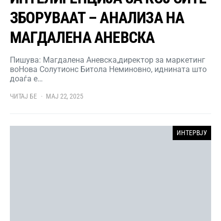
ЗБОРУВААТ – АНАЛИЗА НА
МАГДАЛЕНА АНЕВСКА
Пишува: Магдалена Аневска,директор за маркетинг
воНова Солутионс Битола Неминовно, иднината што
доаѓа е…
ЧИТАЈ БЕ
МАЈ 22, 2025
ИНТЕРВЈУ