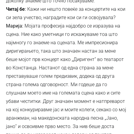
доколку знаеме што точно посакуваме.
Читај бе
:
Кажи ни нешто повеќе за концертите на кои
си зела учество, наградите кои си ги освојувала?
Марија:
Мојата професија најдобро се изразува на
сцена. Ние како уметници го искажуваме тоа што
најмногу го знаеме на сцената. Ме импресионира
диригирањето, така што значаен настан за мене
беше мојот прв концерт како „Диригент” во театарот
во Констанца. Настанот од една страна за мене
преставуваше голем предизвик, додека од друга
страна голема одговорност. Ми годеше да го
слушнам моето име на големата сцена како и сите
убави честитки. Друг значаен момент е натпреварот
на кој конкуриравме јас и моите колеги, секако со мој
аранжман, на македонската народна песна „Јано,
јано” и освоивме прво место. За нив беше доста