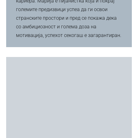
кариера. Марија е пијанистка која и покрај
големите предизвици успеа да ги освои
странските простори и пред се покажа дека
со амбициозност и голема доза на
мотивација, успехот секогаш е загарантиран.