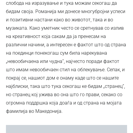
слобода на изразување и тука можам секогаш да
бидам своја. Романија ми донесе многубројни успеси
и позитивни настани како во животот, така и во
музиката. Како уметник често се сретнував со излив
на креативност која сакам да ја пренесам на
различни начини, а интересен е фактот што од страна
на поединци понекогаш сум била нарекувана
„невообичаена или чудна”, најчесто поради фактот
што имам невообичаен стил на облекување. Сепак, и
покрај се, нашиот дом е онаму каде што се нашите
најблиски, така што тука секогаш ке бидам „странец”,
но странец кој ужива во она што го прави, секако со
огромна поддршка која доаѓа и од страна на мојата
фамилија во Македонија.