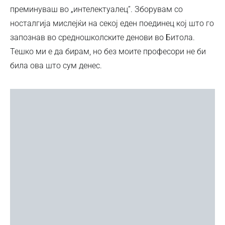
преминуваш во „интелектуалец”. Зборувам со
носталгија мислејќи на секој еден поединец кој што го
запознав во средношколските денови во Битола.
Тешко ми е да бирам, но без моите професори не би
била ова што сум денес.