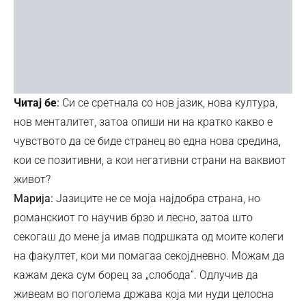
Читај бе
:
Си се сретнала со нов јазик, нова култура,
нов менталитет, затоа опиши ни на кратко какво е
чувството да се биде странец во една нова средина,
кои се позитивни, а кои негативни страни на ваквиот
живот?
Mарија:
Јазиците не се моја најдобра страна, но
романскиот го научив брзо и лесно, затоа што
секогаш до мене ја имав подршката од моите колеги
на факултет, кои ми помагаа секојдневно. Можам да
кажам дека сум борец за „слобода”. Одлучив да
живеам во поголема држава која ми нуди целосна