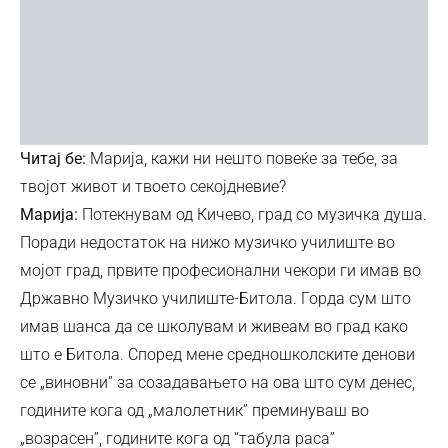
Читај бе:
Марија, кажи ни нешто повеќе за тебе, за
твојот живот и твоето секојдневие?
Марија:
Потекнувам од Кичево, град со музичка душа.
Поради недостаток на нижо музичко училиште во
мојот град, првите професионални чекори ги имав во
Државно Музичко училиште-Битола. Горда сум што
имав шанса да се школувам и живеам во град како
што е Битола. Според мене средношколските денови
се „виновни” за созадавањето на ова што сум денес,
годините кога од „малолетник” преминуваш во
„возрасен”, годините кога од “табула раса”