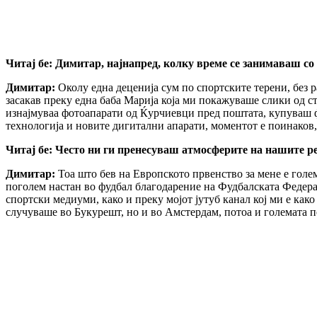
Читај бе: Димитар, најнапред, колку време се занимаваш со 
Димитар:
Околу една деценија сум по спортските терени, без р
засакав преку една баба Марија која ми покажуваше слики од ст
изнајмуваа фотоапарати од Ќурчиевци пред поштата, купуваш ф
технологија и новите дигитални апарати, моментот е поинаков,
Читај бе: Често ни ги пренесуваш атмосферите на нашите 
Димитар:
Тоа што бев на Европското првенство за мене е голем
поголем настан во фудбал благодарение на Фудбалската Федерац
спортски медиуми, како и преку мојот јутуб канал кој ми е как
случуваше во Букурешт, но и во Амстердам, потоа и големата п