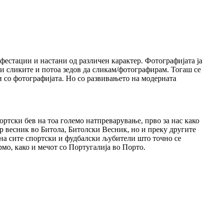
фестации и настани од различен карактер. Фотографијата ја
ви сликите и потоа зедов да сликам/фотографирам. Тогаш се
 со фотографијата. Но со развивањето на модерната
ортски бев на тоа големо натпреварување, прво за нас како
р весник во Битола, Битолски Весник, но и преку другите
о на сите спортски и фудбалски љубители што точно се
мо, како и мечот со Португалија во Порто.