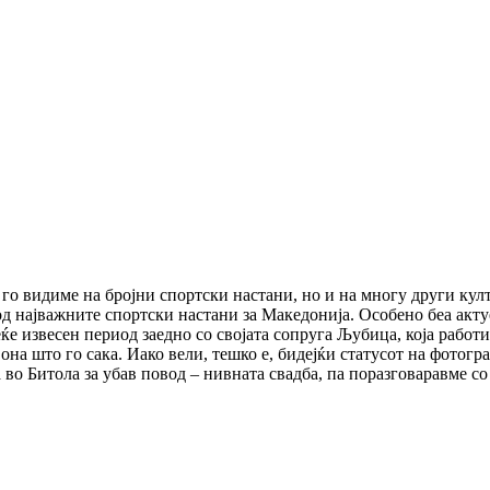
 го видиме на бројни спортски настани, но и на многу други ку
 од најважните спортски настани за Македонија. Особено беа акт
е извесен период заедно со својата сопруга Љубица, која работи
 она што го сака. Иако вели, тешко е, бидејќи статусот на фотогр
а во Битола за убав повод – нивната свадба, па поразговаравме со