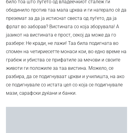
било тоа што луѓето од владеечкиот сталеж ги
обединило против таа мала црква и ги натерало сè да
преземат за да ја истиснат свеста од луѓето, да ја
фрлат во заборав? Вистината со која зборувала! А
јазикот на вистината е прост, секој да може да го
разбере: Не кради, не лажи! Таа била подигната во
спомен на четириесетте монаси кои, во едно време на
грабеж и убиства се прифатиле за мечови и своите
животи ги положиле за таа вистина. Можело, се
разбира, да се подигнуваат цркви и училишта, на ако
се подигнувале со истата цел со која се подигнувале
мази, сарафски дуќани и банки.