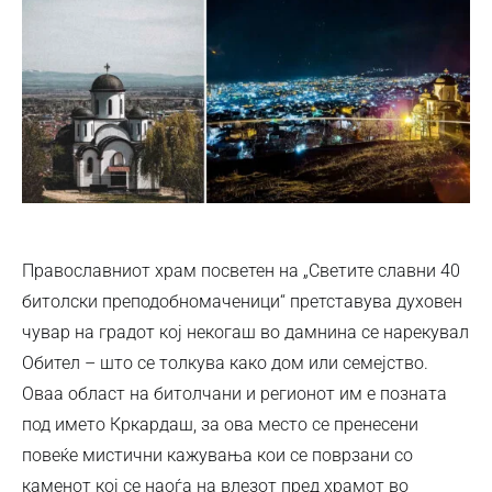
Православниот храм посветен на „Светите славни 40
битолски преподобномаченици“ претставува духовен
чувар на градот кој некогаш во дамнина се нарекувал
Обител – што се толкува како дом или семејство.
Оваа област на битолчани и регионот им е позната
под името Кркардаш, за ова место се пренесени
повеќе мистични кажувања кои се поврзани со
каменот кој се наоѓа на влезот пред храмот во