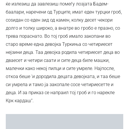
ќе излезиш да завлезиш помеѓу лозјата Бадем-
баалари, наречени од Турците, имат еден турцки гроб,
соѕидан со еден зид од камен, колку десет чекори
долго и толку широко, а внатре во гробо е празно, со
трева пораснато. Во тој гроб имало закопани во
старо време една девојка Туркиња со четириесет
нејзини деца. Таа девојка родила четириесет деца во
дваесет и четири саати и сите деца биле машки,
малечки како некој пилци и сите умреле. Најпосле,
откоа беше ‘и дородила децата девојката, и таа беше
си умрела и тамо ја закопале сосе четириесетте и
деца. И за приказ се напраил тој гроб и го нарекле
Крк кардаш“.