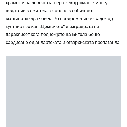
храмот и на човечката вера. Овој роман е многу
податлив за Битола, особено за обичниот,
маргинализира човек. Во продолжение извадок од
култниот роман „Црквичето“ и изградбата на
параклисот кога подножјето на Битола беше
сардисано од андартската и егзархиската пропаганда: