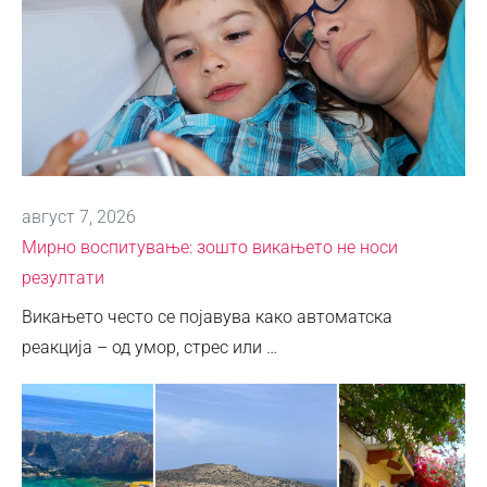
август 7, 2026
Мирно воспитување: зошто викањето не носи
резултати
Викањето често се појавува како автоматска
реакција – од умор, стрес или …