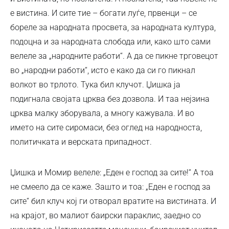
е вистина. И сите тие – богати луѓе, првенци – се
бореле за народната просвета, за народната култура,
подоцна и за народната слобода или, како што сами
велеле за „народните работи“. А да се пикне трговецот
во „народни работи“, исто е како да си го пикнал
волкот во трлото. Тука бил клучот. Џишка ја
подигнала својата црква без дозвола. И таа нејзина
црква малку зборувала, а многу кажувала. И во
името на сите сиромаси, без оглед на народноста,
политичката и верската припадност.
Џишка и Момир велеле: „Еден е господ за сите!“ А тоа
не смеело да се каже. Зашто и тоа: „Еден е господ за
сите“ бил клуч кој ги отворал вратите на вистината. И
на крајот, во малиот баирски параклис, заедно со