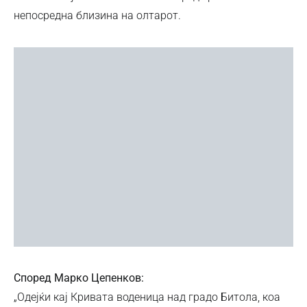
непосредна близина на олтарот.
Според Марко Цепенков:
„Одејќи кај Кривата воденица над градо Битола, коа