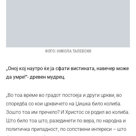
ФОТО: НИКОЛА ТАЛЕВСКИ
„Оној кој наутро ќе ја сфати вистината, навечер може
да умре!“- древен мудрец.
„Во тоа време во градот постоеја и други цркви, во
споредба со кои црквичето на Џишка било колиба.
Зошто тоа им пречело? И Христос се родил во колиба.
Што било тоа што, разединети по вера, по народна и
политичка припадност, по сопствени интереси – што