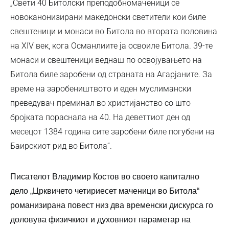
„Свети 40 Битолски преподобномаченици се
новоканонизирани македонски светители кои биле
свештеници и монаси во Битола во втората половина
на XIV век, кога Османлиите ја освоиле Битола. 39-те
монаси и свештеници веднаш по освојувањето на
Битола биле заробени од страната на Агарјаните. За
време на заробеништвото и еден муслимански
преведувач преминал во христијанство со што
бројката пораснала на 40. На деветтиот ден од
месецот 1384 година сите заробени биле погубени на
Баирскиот рид во Битола“.
Писателот Владимир Костов во своето капитално
дело
„Црквичето четириесет маченици во Битола“
романизирана повест низ два временски дискурса го
доловува физичкиот и духовниот параметар на