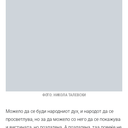
ФОТО: НИКОЛА ТАЛЕВСКИ
Можело да се буди народниот дух, и народот да се
просветлува, но за да можело со него да се покажува
и вистината, но позлатена. А позлатена, таа повеќе не