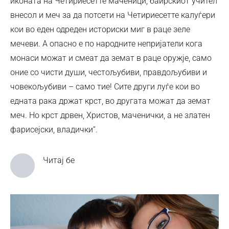
иконата на Четириесетте маченици, баирскиот учител
внесол и меч за да потсети на Четириесетте калуѓери
кои во еден одреден историски миг в раце зеле
мечеви. А опасно е по народните непријатели кога
монаси можат и смеат да земат в раце оружје, само
оние со чисти души, честољубиви, правдољубиви и
човекољубиви – само тие! Сите други луѓе кои во
едната рака држат крст, во другата можат да земат
меч. Но крст дрвен, Христов, маченички, а не златен
фарисејски, владички“.
Читај бе