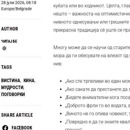
28 јули 2026, 08:18
куќата или во ходникот. Целта, гла
Europe/Belgrade
нешто – важноста на оптимистички
нивното однесување или грешките 
AUTHOR
прекрасна традиција сè уште се пр
ЧИТАЈ БЕ
Многу може да се научи од старите
мора да ги обесувате на влезот од
нив:
TAGS
ВИСТИНА
КИНА
,
,
„Ако сте трпеливи во еден мом
МУДРОСТИ
,
„Ако сакате да престанете да п
ПОГОВОРКИ
„Бидете внимателни кога поса
„Доброто фрли го во водата, в
„Виното не го опива човекот, 
SHARE ARTICLE
„Повредно е да ги знаете ква
FACEBOOK
грешки“.