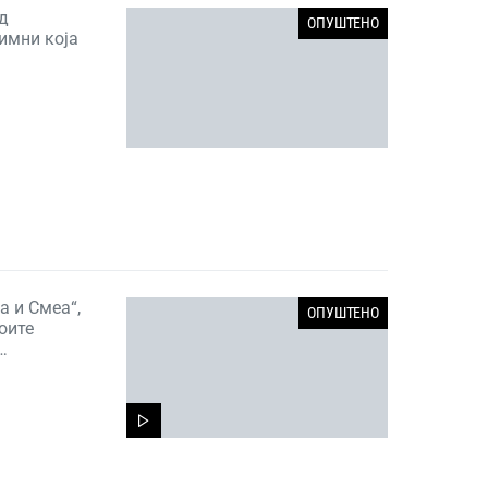
од
ОПУШТЕНО
имни која
а и Смеа“,
ОПУШТЕНО
оите
…