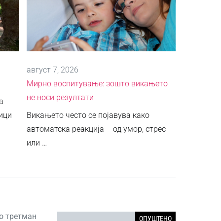
август 7, 2026
Мирно воспитување: зошто викањето
не носи резултати
а
ици
Викањето често се појавува како
автоматска реакција – од умор, стрес
или …
во третман
ОПУШТЕНО