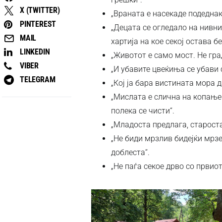
X (TWITTER)
„Враната е насекаде подеднак
PINTEREST
„Децата се огледало на нивни
MAIL
хартија на кое секој остава б
LINKEDIN
„Животот е само мост. Не гра
VIBER
„И убавите цвеќиња се убави 
TELEGRAM
„Кој ја бара вистината мора д
„Мислата е слична на копање 
полека се чисти“.
„Младоста предлага, старост
„Не биди мрзлив бидејќи мрзе
доблеста“.
„Не паѓа секое дрво со првиот