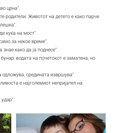
во црна“.
те родители. Животот на детето е како парче
елешка“.
ди куќа на мост“.
само за некое време“.
а знае како да ја поднесе“.
бунар: водата на почетокот е заматена, но
а одложува, средината извршува“.
ливоста е најголемиот непријател на
 удар“.