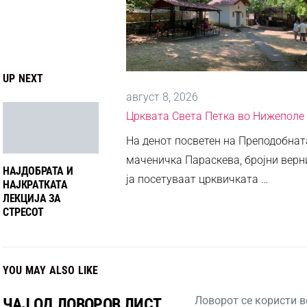
UP NEXT
август 8, 2026
Црквата Света Петка во Нижеполе
На денот посветен на Преподобнат
маченичка Параскева, бројни верн
НАЈДОБРАТА И
ја посетуваат црквичката …
НАЈКРАТКАТА
ЛЕКЦИЈА ЗА
СТРЕСОТ
YOU MAY ALSO LIKE
Ловорот се користи 
ЧАЈ ОД ЛОВОРОВ ЛИСТ