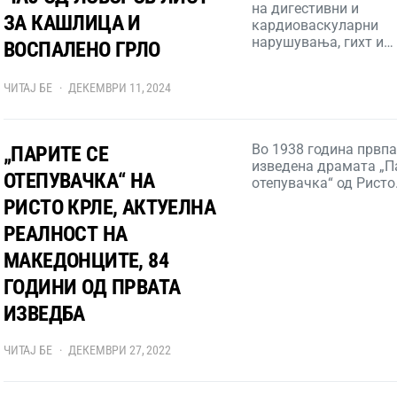
на дигестивни и
ЗА КАШЛИЦА И
кардиоваскуларни
нарушувања, гихт и…
ВОСПАЛЕНО ГРЛО
ЧИТАЈ БЕ
ДЕКЕМВРИ 11, 2024
Во 1938 година првп
„ПАРИТЕ СЕ
изведена драмата „П
ОТЕПУВАЧКА“ НА
отепувачка“ од Рист
РИСТО КРЛЕ, АКТУЕЛНА
РЕАЛНОСТ НА
МАКЕДОНЦИТЕ, 84
ГОДИНИ ОД ПРВАТА
ИЗВЕДБА
ЧИТАЈ БЕ
ДЕКЕМВРИ 27, 2022