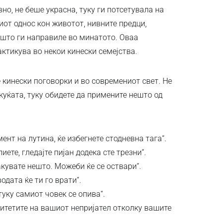
вно, не беше украсна, туку ги потсетувала на
от однос кон животот, нивните предци,
што ги направиле во минатото. Оваа
актикува во некои кинески семејства.
 кинески поговорки и во современиот свет. Не
 куќата, туку обидете да примените нешто од
ент на лутина, ќе избегнете стодневна тага“.
иете, гледајте пијан додека сте трезни“.
кувате нешто. Можеби ќе се оствари“.
одата ќе ти го врати“.
туку самиот човек се опива“.
литетите на вашиот непријател отколку вашите