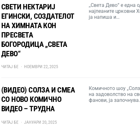
,,Света Дево“ е една 
СВЕТИ НЕКТАРИЈ
најпеаните црковни Х
ЕГИНСКИ, СОЗДАТЕЛОТ
ја напиша и…
НА ХИМНАТА КОН
ПРЕСВЕТА
БОГОРОДИЦА „СВЕТА
ДЕВО“
ЧИТАЈ БЕ
НОЕМВРИ 22, 2025
Комичното шоу „Солз
(ВИДЕО) СОЛЗА И СМЕА
на задоволство на св
СО НОВО КОМИЧНО
фанови, ја започнува
ВИДЕО – ТРУДНА
ЧИТАЈ БЕ
ЈАНУАРИ 20, 2025