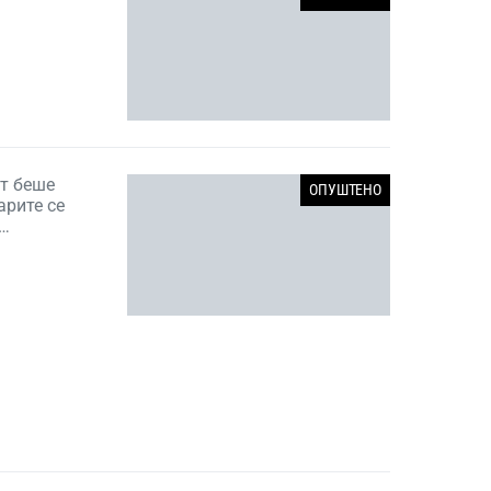
ат беше
ОПУШТЕНО
арите се
о…