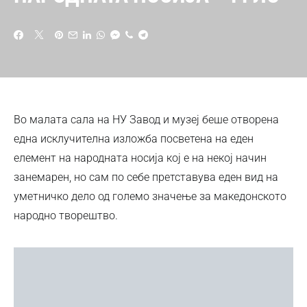
Во малата сала на НУ Завод и музеј беше отворена
една исклучителна изложба посветена на еден
елемент на народната носија кој е на некој начин
занемарен, но сам по себе претставува еден вид на
уметничко дело од големо значење за македонското
народно творештво.