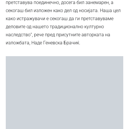
претставува поединечно, досега бил занемарен, а
секогаш бил изложен како дел од носијата. Наша цел
како истражувачи е секогаш да ги претставуваме
деловите од нашето традиционално културно
наследство“, рече пред присутните авторката на
изложбата, Наде Геневска Брачиќ.