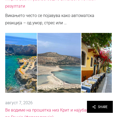
резултати
Викањето често се појавува како автоматска
реакција – од умор, стрес или …
август 7, 2026
SHARE
Ве водиме на прошетка низ Крит и најубавите плажи