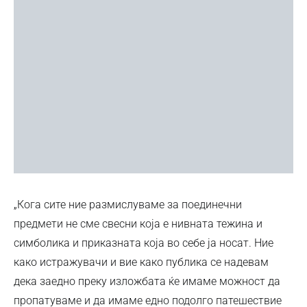
„Кога сите ние размислуваме за поединечни
предмети не сме свесни која е нивната тежина и
симболика и приказната која во себе ја носат. Ние
како истражувачи и вие како публика се надевам
дека заедно преку изложбата ќе имаме можност да
пропатуваме и да имаме едно подолго патешествие