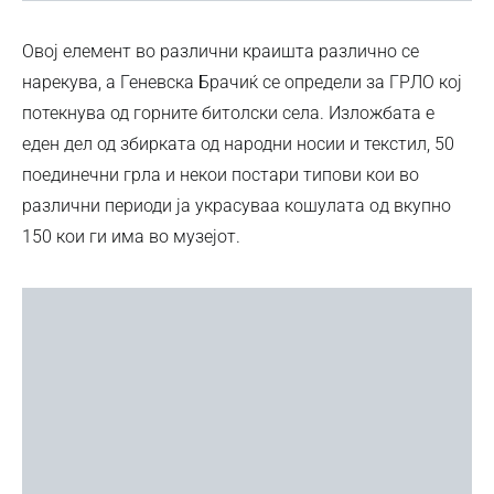
Овој елемент во различни краишта различно се
нарекува, а Геневска Брачиќ се определи за ГРЛО кој
потекнува од горните битолски села. Изложбата е
еден дел од збирката од народни носии и текстил, 50
поединечни грла и некои постари типови кои во
различни периоди ја украсуваа кошулата oд вкупно
150 кои ги има во музејот.