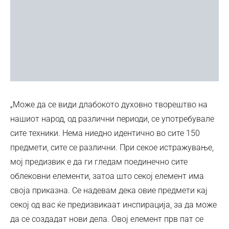
„Може да се види длабокото духовно творештво на
нашиот народ, од различни периоди, се употребувале
сите техники. Нема ниедно идентично во сите 150
предмети, сите се различни. При секое истражување,
мој предизвик е да ги гледам поединечно сите
облековни елементи, затоа што секој елемент има
своја приказна. Се надевам дека овие предмети кај
секој од вас ќе предизвикаат инспирација, за да може
да се создадат нови дела. Овој елемент прв пат се