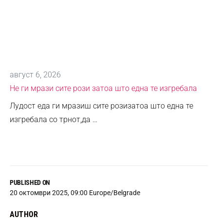
август 6, 2026
Не ги мрази сите рози затоа што една те изгребала
Лудост еда ги мразиш сите розизатоа што една те
изгребала со трнот,да …
PUBLISHED ON
20 октомври 2025, 09:00 Europe/Belgrade
AUTHOR