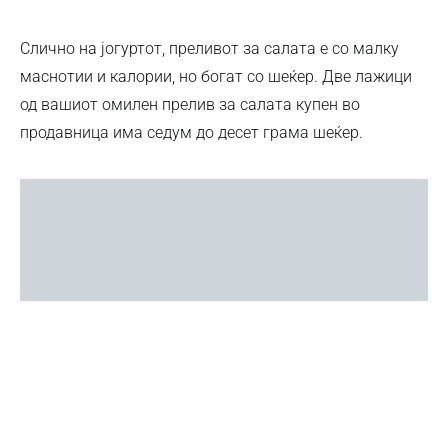
Слично на јогуртот, преливот за салата е со малку
маснотии и калории, но богат со шеќер. Две лажици
од вашиот омилен прелив за салата купен во
продавница има седум до десет грама шеќер.