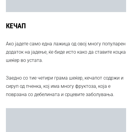
КЕЧАП
Ако јадете само една лажица од овој многу популарен
додаток на јадење, ќе биде исто како да ставите коцка
шеќер во устата.
Заедно со тие четири грама шеќер, кечапот содржи и
сируп од пченка, кој има многу фруктоза, која е
поврзана со дебелината и срцевите заболувања.