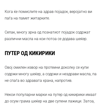
Кога ќе помислите на здрав појадок, веројатно ви
паѓа на памет житарките.
Сепак, многу зрна од познатиот појадок содржат
различни масла на кои потоа се додава шеќер.
ПУТЕР ОД КИКИРИКИ
Овој омилен извор на протеини доколку се купи
содржи многу шеќер, а содржи и нездрави масла, па
не спаѓа во здравата храна, напротив.
Некои популарни марки на путер од кикирики имаат
до осум грама шеќер на две супени лажици. Затоа,