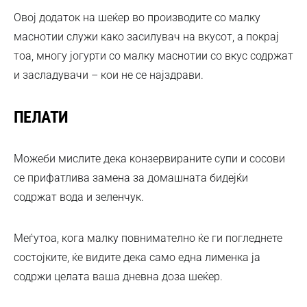
Овој додаток на шеќер во производите со малку
маснотии служи како засилувач на вкусот, а покрај
тоа, многу јогурти со малку маснотии со вкус содржат
и засладувачи – кои не се најздрави.
ПЕЛАТИ
Можеби мислите дека конзервираните супи и сосови
се прифатлива замена за домашната бидејќи
содржат вода и зеленчук.
Меѓутоа, кога малку повнимателно ќе ги погледнете
состојките, ќе видите дека само една лименка ја
содржи целата ваша дневна доза шеќер.