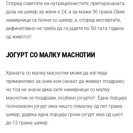
Според советите на нутриционистите, препорачаната
доза на шеќер за жени е 24, а за мажи 36 грама.Овие
намирници се полни со шеќер, а, според експертите,
дефинитивно не треба да ги јадете по 50-тата година
од животот:
ЈОГУРТ СО МАЛКУ МАСНОТИИ
Храната со малку маснотии може да изгледа
примамливо за оние кои сакаат да живеат поздраво,
но тоа не значи дека сите намирници со малку
маснотии се поздрави, особено јогуртот. Една порција
полномасен јогурт има нешто помалку од пет грама
шеќер, додека една порција грчки јогурт има од шест
до 12 грама шеќер.