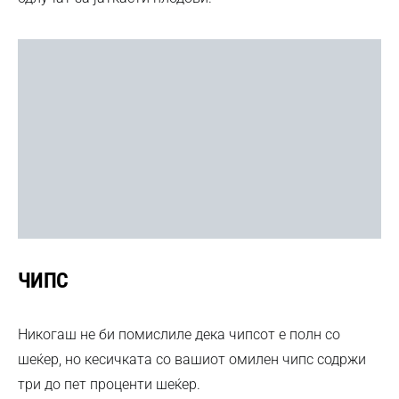
ЧИПС
Никогаш не би помислиле дека чипсот е полн со
шеќер, но кесичката со вашиот омилен чипс содржи
три до пет проценти шеќер.