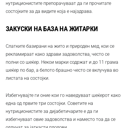
нутриционистите препорачуваат да ги прочитате
состојките за да видите која е најздрава.
ЗАКУСКИ НА БАЗА НА ЖИТАРКИ
Слатките базирани на жито и природен мед, кои се
рекламираат како здрави задоволства, често се
полни со шеќер. Некои марки содржат и до 11 грама
шеќер по бар, а белото брашно често се вклучува во
листата на состојки.
Избегнувајте ги оние кои го наведуваат шеќерот како
една од првите три состојки. Советите на
нутриционистите за дијабетичарите е да ги
избегнуваат овие задоволства и наместо тоа да се
одлучат за јаткасти плодови.