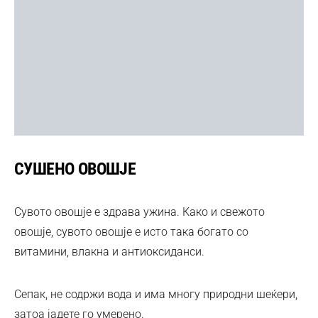
СУШЕНО ОВОШЈЕ
Сувото овошје е здрава ужина. Како и свежото
овошје, сувото овошје е исто така богато со
витамини, влакна и антиоксиданси.
Сепак, не содржи вода и има многу природни шеќери,
затоа јадете го умерено.