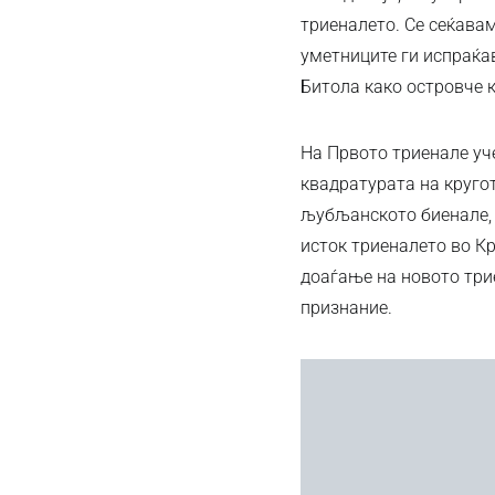
триеналето. Се сеќавам
уметниците ги испраќа
Битола како островче к
На Првото триенале уч
квадратурата на круго
љубљанското биенале, 
исток триеналето во Кр
доаѓање на новото три
признание.