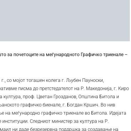
ешто за почетоците на меѓународното Графичко триенале –
г., со мојот тогашен колега г. Љубен Пауноски,
ативме писма до претстедателот на Р. Македонија, г. Киро
а култура, проф. Цветан Грозданов, Општина Битола и
анското графичко биенале, г. Богдан Кршич. Во нив
 на меѓународно графичко триенале во Битола. Идејата
 институции. Следниот министер за култура на Р.
Исмаил ни даде безрезервна поддршка за создавање на