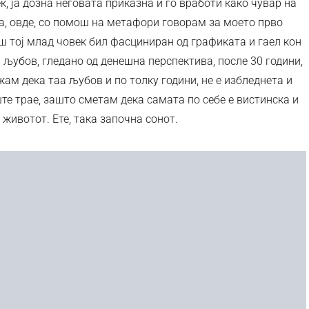
ек, ја дозна неговата приказна и го вработи како чувар на
а, овде, со помош на метафори говорам за моето прво
ш тој млад човек бил фасциниран од графиката и гаел кон
 љубов, гледано од денешна перспектива, после 30 години,
м дека таа љубов и по толку години, не е избледнета и
ште трае, зашто сметам дека самата по себе е вистинска и
животот. Ете, така започна сонот.