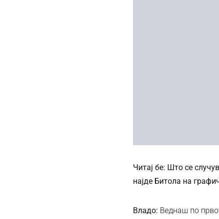
Читај бе: Што се случу
најде Битола на графи
Владо:
Веднаш по првот