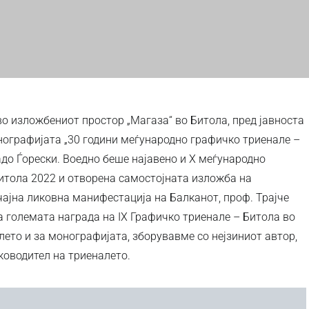
 во изложбениот простор „Магаза“ во Битола, пред јавноста
ографијата „30 години меѓународно графичко триенале –
адо Ѓорески. Воедно беше најавено и X меѓународно
итола 2022 и отворена самостојната изложба на
чајна ликовна манифестација на Балканот, проф. Трајче
а големата награда на IX Графичко триенале – Битола во
лето и за монографијата, зборувавме со нејзиниот автор,
ководител на триеналето.