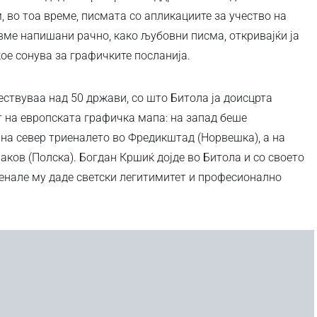
, во тоа време, писмата со апликациите за учество на
вме напишани рачно, како љубовни писма, откривајќи ја
ое сонува за графичките посланија.
ествуваа над 50 држави, со што Битола ја доисцрта
т на европската графичка мапа: на запад беше
на север триеналето во Фредикштад (Норвешка), а на
аков (Полска). Богдан Кршиќ дојде во Битола и со своето
енале му даде светски легитимитет и професионално