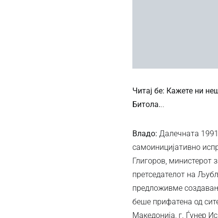
Читај бе: Кажете ни н
Битола.
..
Владо:
Далечната 1991 
самоиницијативно испр
Глигоров, министерот з
претседателот на Љубљ
предложивме создавање
беше прифатена од сите
Македонија, г. Ѓунер 