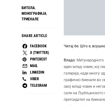
БИТОЛА
,
МОНОГРАФИЈА
,
ТРИЕНАЛЕ
SHARE ARTICLE
Читај бе: Што е, всуш
FACEBOOK
X (TWITTER)
PINTEREST
Владо:
Меѓународното г
MAIL
еден млад човек, кој се
LINKEDIN
галерија, каде многу о
VIBER
графичко биенале во с
TELEGRAM
овој млад човек и нег
сали на Љубљанското 
претседател на биенале