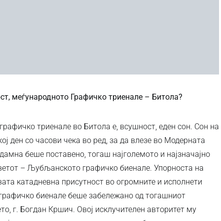
ност, меѓународното Графичко триенале – Битола?
рафичко триенале во Битола е, всушност, еден сон. Сон на
кој ден со часови чека во ред, за да влезе во Модерната
ддамна беше поставено, тогаш најголемото и најзначајно
ветот – Љубљанското графичко биенале. Упорноста на
овата катадневна присутност во огромните и исполнети
графичко биенале беше забележано од тогашниот
то, г. Богдан Кршич. Овој исклучителен авторитет му