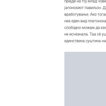
пријде на тој млад чов
јапонскиот павиљон. Д
вработување. Ако тога
неа еден вид платонска
слободно можам да кажа
не исчезнала. Таа сè у
единствена суштина на 