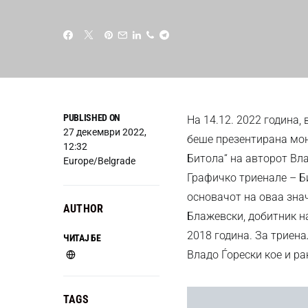
PUBLISHED ON
На 14.12. 2022 година,
27 декември 2022,
беше презентирана мон
12:32
Битола“ на авторот Вл
Europe/Belgrade
Графичко триенале – Б
основачот на оваа зна
AUTHOR
Блажевски, добитник н
2018 година. За триена
ЧИТАЈ БЕ
Владо Ѓорески кое и ра
TAGS