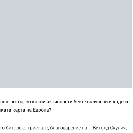
ваше потоа, во какви активности бевте вклучени и каде се
чката карта на Европа?
о битолско триенале, благодарение на г. Витолд Скулич,