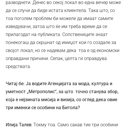
разводнети. Денес во секој локал во една вечер може
да се случи да биде истата клиентела. Така што, со
тоа поголем проблем би можеле да имаат самите
изведувачи, затоа што ќе им треба време да се
прилагодат на публиката. Сопствениците знаат
понекогаш да скршнат од имиџот кои го создале за
својот локал, но се надевам дека тоа е од економски
оправдани причини. Сепак, целта ги оправдува
средствата.
Читај бе: Ја водите Агенцијата за мода, култура и
уметност „Метрополис“, за што точно станува збор,
која е нејзината мисија и визија, со оглед дека овие
три именки се особини на Битола?
Илија Талев
: Токму тоа. Само сакав тие три особини