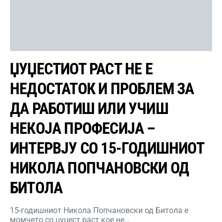
ЏУЏЕСТИОТ РАСТ НЕ Е
НЕДОСТАТОК И ПРОБЛЕМ ЗА
ДА РАБОТИШ ИЛИ УЧИШ
НЕКОЈА ПРОФЕСИЈА –
ИНТЕРВЈУ СО 15-ГОДИШНИОТ
НИКОЛА ПОПЧАНОВСКИ ОД
БИТОЛА
15-годишниот Никола Попчановски од Битола е
момчето со џуџест раст кое не…