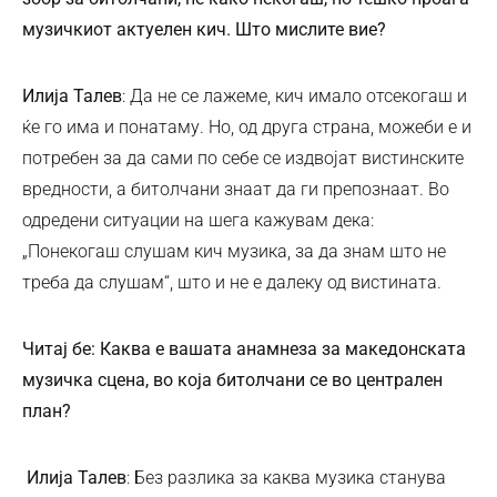
музичкиот актуелен кич. Што мислите вие?
Илија Талев
: Да не се лажеме, кич имало отсекогаш и
ќе го има и понатаму. Но, од друга страна, можеби е и
потребен за да сами по себе се издвојат вистинските
вредности, а битолчани знаат да ги препознаат. Во
одредени ситуации на шега кажувам дека:
„Понекогаш слушам кич музика, за да знам што не
треба да слушам“, што и не е далеку од вистината.
Читај бе: Каква е вашата анамнеза за македонската
музичка сцена, во која битолчани се во централен
план?
Илија Талев
: Без разлика за каква музика станува