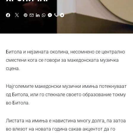
Битола и нејзината околина, несомнено се централно
сместени кога се говори за македонската музичка
сцена.
Најголемите македонски музички имиња потекнуваат
од Битола, или го стекнале своето образование токму
во Битола.
Листата на имиња е навистина многу долга, па затоа
во влезот на новата година сакав акцентот да го