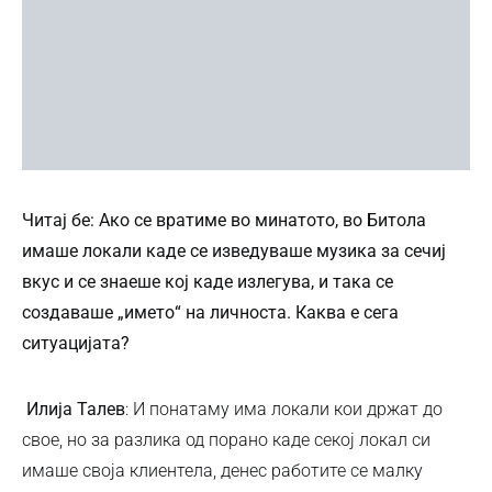
Читај бе: Ако се вратиме во минатото, во Битола
имаше локали каде се изведуваше музика за сечиј
вкус и се знаеше кој каде излегува, и така се
создаваше „името“ на личноста. Каква е сега
ситуацијата?
Илија Талев
: И понатаму има локали кои држат до
свое, но за разлика од порано каде секој локал си
имаше своја клиентела, денес работите се малку