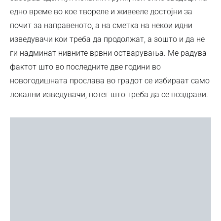
едно време во кое твореле и живееле достојни за
почит за направеното, а на сметка на некои идни
изведувачи кои треба да продолжат, а зошто и да не
ги надминат нивните врвни остварувања. Ме радува
фактот што во последните две години во
новогодишната прослава во градот се избираат само
локални изведувачи, потег што треба да се поздрави.