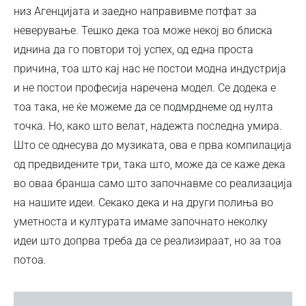
низ Агенцијата и заедно направивме потфат за
неверување. Тешко дека тоа може некој во блиска
иднина да го повтори тој успех, од една проста
причина, тоа што кај нас не постои модна индустрија
и не постои професија наречена модел. Се додека е
тоа така, не ќе можеме да се подмрднеме од нулта
точка. Но, како што велат, надежта последна умира.
Што се однесува до музиката, ова е прва компилација
од предвидените три, така што, може да се каже дека
во оваа бранша само што започнавме со реализација
на нашите идеи. Секако дека и на други полиња во
уметноста и културата имаме започнато неколку
идеи што допрва треба да се реализираат, но за тоа
потоа.