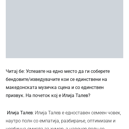
Читај бе: Успеавте на едно место да ги соберете
бендовите/изведувачите кои се единствени на
македонската музичка сцена и со единствен
призвук. На почеток кој е Илија Талев?
Илија Талев
: Илија Талев е едноставен семеен човек,
наутро полн со емпатија, разбирање, оптимизам и
необична смисла за хумор, а навечер полн со