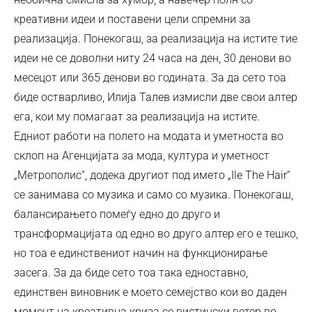
креативни идеи и поставени цели спремни за
реализација. Понекогаш, за реализација на истите тие
идеи не се доволни ниту 24 часа на ден, 30 денови во
месецот или 365 денови во годината. За да сето тоа
биде остварливо, Илија Талев измисли две свои алтер
ега, кои му помагаат за реализација на истите.
Едниот работи на полето на модата и уметноста во
склоп на Агенцијата за мода, култура и уметност
„Метрополис“, додека другиот под името „Ile The Hair“
се занимава со музика и само со музика. Понекогаш,
балансирањето помеѓу едно до друго и
трансформацијата од едно во друго алтер его е тешко,
но тоа е единствениот начин на функционирање
засега. За да биде сето тоа така едноставно,
единствен виновник е моето семејство кои во даден
момент на креативна криза се вистински ветер во