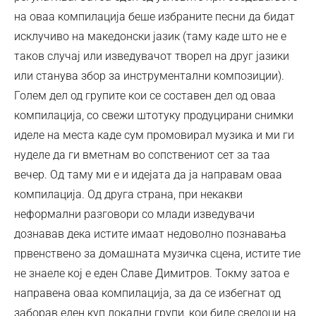
на оваа компилација беше избраните песни да бидат
исклучиво на македонски јазик (таму каде што не е
таков случај или изведувачот творел на друг јазики
или станува збор за инструментални композиции).
Голем дел од групите кои се составен дел од оваа
компилација, со свежи штотуку продуцирани снимки
иделе на места каде сум промовирал музика и ми ги
нуделе да ги вметнам во сопствениот сет за таа
вечер. Од таму ми е и идејата да ја направам оваа
компилација. Од друга страна, при некакви
неформални разговори со млади изведувачи
дознавав дека истите имаат недоволно познавања
првенствено за домашната музичка сцена, истите тие
не знаеле кој е еден Славе Димитров. Токму затоа е
направена оваа компилација, за да се избегнат од
заборав еден куп локални групи, кои биле сведоци на