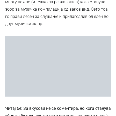
многу важно (и тешко за реализација) кога станува
збор за музичка компилација од ваков вид. Сето тоа
го прави лесен за слушање и прилагодлив од еден во
друг музички жанр.
Читај бе: За вкусови не се коментира, но кога станува
збор за битолчани, не како некогаш, но тешко проаѓа