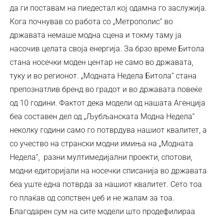
да ги поставам на пиедестал кој одамна го заслужија.
Кога почнував со работа со „Метрополис“ во
државата немаше модна сцена и токму таму ја
насочив целата своја енергија. За брзо време Битола
стана носечки моден центар не само во државата,
туку и во регионот. „Модната Недела Битола“ стана
препознатлив бренд во градот и во државата повеќе
од 10 години. Фактот дека модели од нашата Агенција
беа составен дел од „Љубљанската Модна Недела“
неколку години само го потврдува нашиот квалитет, а
со учество на странски модни имиња на „Модната
Недела“, разни мултимедијални проекти, спотови,
модни едиторијали на носечки списанија во државата
беа уште една потврда за нашиот квалитет. Сето тоа
го плаќав од сопствен џеб и не жалам за тоа.
Благодарен сум на сите модели што продефилираа