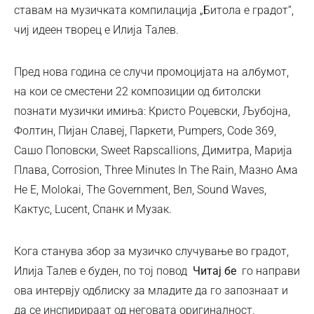
ставам на музичката компилација „Битола е градот“,
чиј идеен творец е Илија Талев.
Пред нова година се случи промоцијата на албумот,
на кои се сместени 22 композиции од битолски
познати музички имиња: Кристо Роџевски, Љубојна,
Фолтин, Пијан Славеј, Паркети, Pumpers, Code 369,
Сашо Поповски, Sweet Rapscallions, Димитра, Марија
Плава, Corrosion, Three Minutes In The Rain, Мазно Ама
Не Е, Molokai, The Government, Вел, Sound Waves,
Кактус, Lucent, Спанк и Музак.
Кога станува збор за музичко случување во градот,
Илија Талев е буден, по тој повод
Читај бе
го направи
ова интервју одблиску за младите да го запознаат и
да се инспирираат од неговата оригиналност.