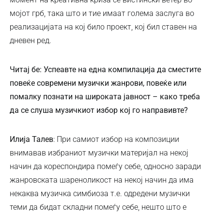
мојот грб, така што и тие имаат голема заслуга во
реализацијата на кој било проект, кој бил ставен на
дневен ред.
Читај бе: Успеавте на една компилација да сместите
повеќе современи музички жанрови, повеќе или
помалку познати на широката јавност – како треба
да се слуша музичкиот избор кој го направивте?
Илија Талев
: При самиот избор на композиции
внимавав избраниот музички материјал на некој
начин да кореспондира помеѓу себе, односно заради
жанровската шареноликост на некој начин да има
некаква музичка симбиоза т.е. одредени музички
теми да бидат складни помеѓу себе, нешто што е