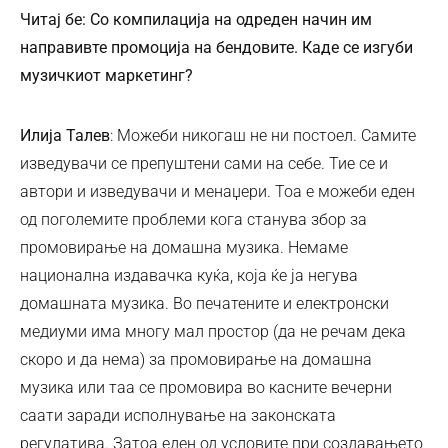
Читај бе: Со компилација на одреден начин им
направивте промоција на бендовите. Каде се изгуби
музичкиот маркетинг?
Илија Талев
: Можеби никогаш не ни постоел. Самите
изведувачи се препуштени сами на себе. Тие се и
автори и изведувачи и менаџери. Тоа е можеби еден
од поголемите проблеми кога станува збор за
промовирање на домашна музика. Немаме
национална издавачка куќа, која ќе ја негува
домашната музика. Во печатените и електронски
медиуми има многу мал простор (да не речам дека
скоро и да нема) за промовирање на домашна
музика или таа се промовира во касните вечерни
саати заради исполнување на законската
регулатива. Затоа еден од условите при создавањето