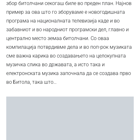
збор битолчани секогаш биле во преден план. Најнов
пример за ова што го зборуваме е новогодишната
програма на националната телевизија каде и во
забавниот и во народниот програмски дел, главно и
централно место земаа битолчани. Со оваа
компилација потврдивме дела и во поп-рок музиката
сме важна карика во создавањето на целокупната
музичка слика во државата, а исто така и
електронската музика започнала да се создава прво
во Битола, така што…