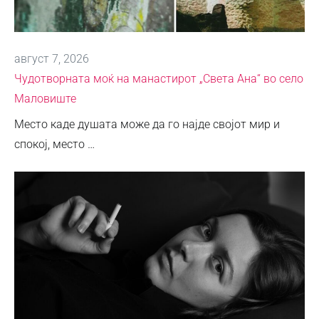
август 7, 2026
Чудотворната моќ на манастирот „Света Ана“ во село
Маловиште
Место каде душата може да го најде својот мир и
спокој, место …