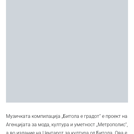
Музичката компилација „Битола е градот“ е проект на
Агенцијата за мода, култура и уметност „Метрополис“,
а во издание на Центарот за култура од Битола. Ова е