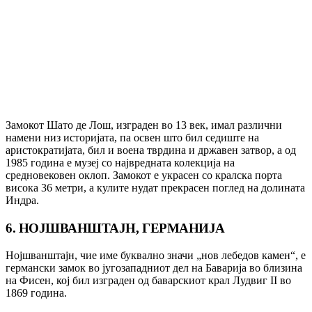
Замокот Шато де Лош, изграден во 13 век, имал различни
намени низ историјата, па освен што бил седиште на
аристократијата, бил и воена тврдина и државен затвор, а од
1985 година е музеј со највредната колекција на
средновековен оклоп. Замокот е украсен со кралска порта
висока 36 метри, а кулите нудат прекрасен поглед на долината
Индра.
6. НОЈШВАНШТАЈН, ГЕРМАНИЈА
Нојшванштајн, чие име буквално значи „нов лебедов камен“, е
германски замок во југозападниот дел на Баварија во близина
на Фисен, кој бил изграден од баварскиот крал Лудвиг II во
1869 година.