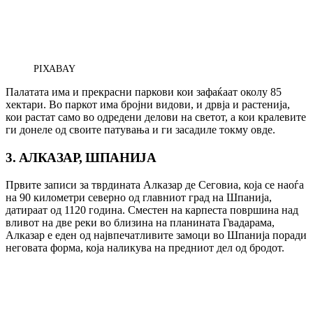
PIXABAY
Палатата има и прекрасни паркови кои зафаќаат околу 85
хектари. Во паркот има бројни видови, и дрвја и растенија,
кои растат само во одредени делови на светот, а кои кралевите
ги донеле од своите патувања и ги засадиле токму овде.
3. АЛКАЗАР, ШПАНИЈА
Првите записи за тврдината Алказар де Сеговиа, која се наоѓа
на 90 километри северно од главниот град на Шпанија,
датираат од 1120 година. Сместен на карпеста површина над
вливот на две реки во близина на планината Гвадарама,
Алказар е еден од највпечатливите замоци во Шпанија поради
неговата форма, која наликува на предниот дел од бродот.