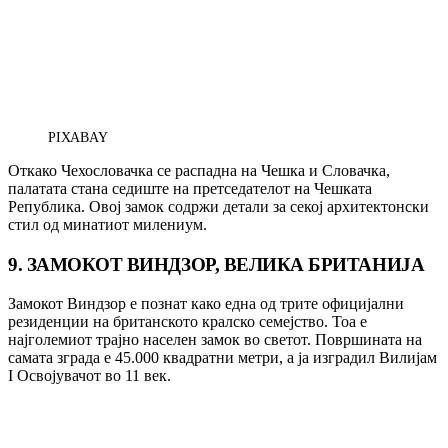
PIXABAY
Откако Чехословачка се распадна на Чешка и Словачка,
палатата стана седиште на претседателот на Чешката
Република. Овој замок содржи детали за секој архитектонски
стил од минатиот милениум.
9. ЗАМОКОТ ВИНДЗОР, ВЕЛИКА БРИТАНИЈА
Замокот Виндзор е познат како една од трите официјални
резиденции на британското кралско семејство. Тоа е
најголемиот трајно населен замок во светот. Површината на
самата зграда е 45.000 квадратни метри, а ја изградил Вилијам
I Освојувачот во 11 век.