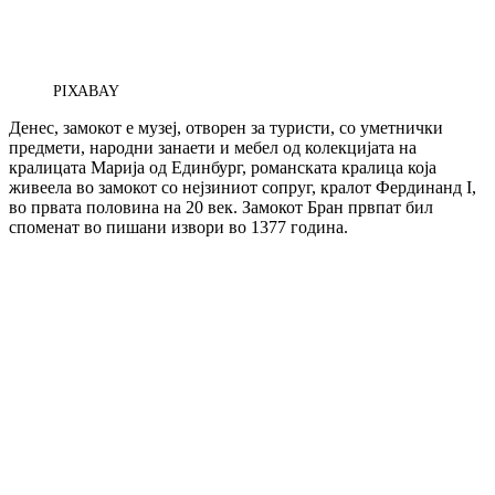
PIXABAY
Денес, замокот е музеј, отворен за туристи, со уметнички
предмети, народни занаети и мебел од колекцијата на
кралицата Марија од Единбург, романската кралица која
живеела во замокот со нејзиниот сопруг, кралот Фердинанд I,
во првата половина на 20 век. Замокот Бран првпат бил
споменат во пишани извори во 1377 година.