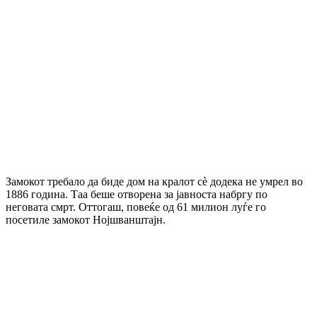
Замокот требало да биде дом на кралот сè додека не умрел во
1886 година. Таа беше отворена за јавноста набргу по
неговата смрт. Оттогаш, повеќе од 61 милион луѓе го
посетиле замокот Нојшванштајн.