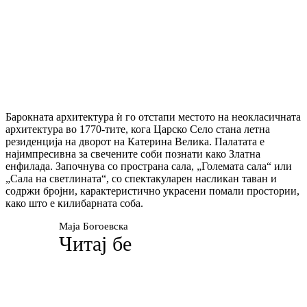
Барокната архитектура ѝ го отстапи местото на неокласичната
архитектура во 1770-тите, кога Царско Село стана летна
резиденција на дворот на Катерина Велика. Палатата е
најимпресивна за свечените соби познати како Златна
енфилада. Започнува со пространа сала, „Големата сала“ или
„Сала на светлината“, со спектакуларен насликан таван и
содржи бројни, карактеристично украсени помали простории,
како што е килибарната соба.
Маја Богоевска
Читај бе