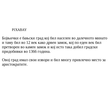
PIXABAY
Бојњички е бањски град кој бил населен во далечното минато
и таму бил во 12 век како дрвен замок, кој по еден век бил
претворен во камен замок и кој исто така добил градски
придобивки во 1366 година.
Овој град имал свои извори и бил многу привлечно место за
аристократите.