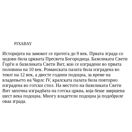
PIXABAY
Историјата на замокот се протега до 9 век. Првата зграда со
ѕидови била црквата Пресвета Богородица. Базиликата Свети
Ѓорѓи и базиликата Свети Вит, кои се изградени во првата
половина на 10 век. Романската палата била изградена во
текот на 12 век, а двесте години подоцна, за време на
владеењето на Чарлс IV, кралската палата била повторно
изградена во готски стил. На местото на базиликата Свети
Вит започна изградбата на готска црква, која беше завршена
шест века подоцна. Многу владетели подоцна ја подобриле
оваа зграда.