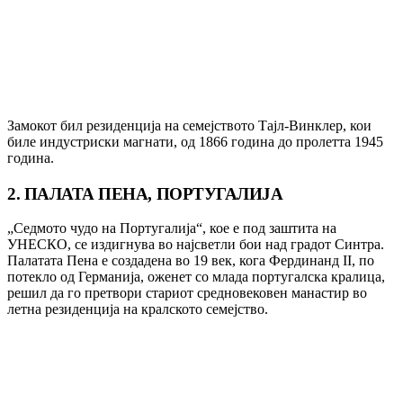
Замокот бил резиденција на семејството Тајл-Винклер, кои
биле индустриски магнати, од 1866 година до пролетта 1945
година.
2. ПАЛАТА ПЕНА, ПОРТУГАЛИЈА
„Седмото чудо на Португалија“, кое е под заштита на
УНЕСКО, се издигнува во најсветли бои над градот Синтра.
Палатата Пена е создадена во 19 век, кога Фердинанд II, по
потекло од Германија, оженет со млада португалска кралица,
решил да го претвори стариот средновековен манастир во
летна резиденција на кралското семејство.