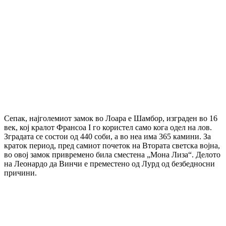
Сепак, најголемиот замок во Лоара е Шамбор, изграден во 16
век, кој кралот Франсоа I го користел само кога одел на лов.
Зградата се состои од 440 соби, а во неа има 365 камини. За
краток период, пред самиот почеток на Втората светска војна,
во овој замок привремено била сместена „Мона Лиза“. Делото
на Леонардо да Винчи е преместено од Лурд од безбедносни
причини.