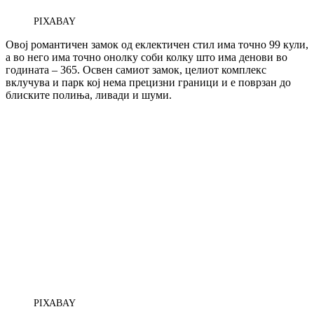
PIXABAY
Овој романтичен замок од еклектичен стил има точно 99 кули,
а во него има точно онолку соби колку што има денови во
годината – 365. Освен самиот замок, целиот комплекс
вклучува и парк кој нема прецизни граници и е поврзан до
блиските полиња, ливади и шуми.
PIXABAY