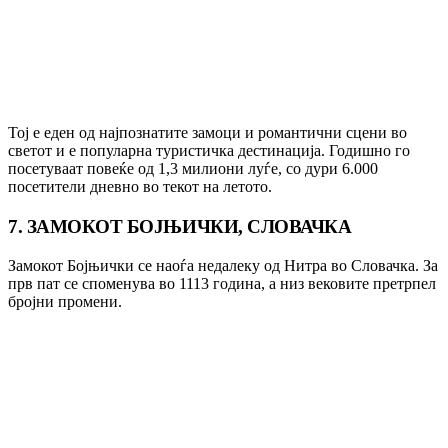
Тој е еден од најпознатите замоци и романтични сцени во
светот и е популарна туристичка дестинација. Годишно го
посетуваат повеќе од 1,3 милиони луѓе, со дури 6.000
посетители дневно во текот на летото.
7. ЗАМОКОТ БОЈЊИЧКИ, СЛОВАЧКА
Замокот Бојњички се наоѓа недалеку од Нитра во Словачка. За
прв пат се споменува во 1113 година, а низ вековите претрпел
бројни промени.