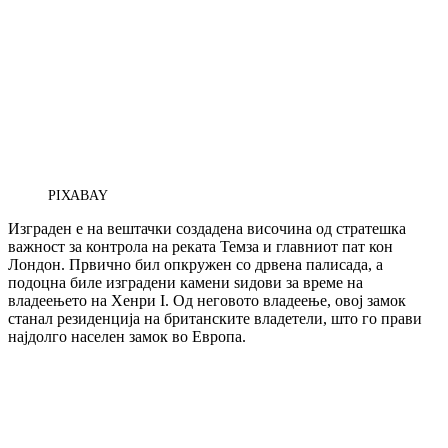
PIXABAY
Изграден е на вештачки создадена височина од стратешка
важност за контрола на реката Темза и главниот пат кон
Лондон. Првично бил опкружен со дрвена палисада, а
подоцна биле изградени камени ѕидови за време на
владеењето на Хенри I. Од неговото владеење, овој замок
станал резиденција на британските владетели, што го прави
најдолго населен замок во Европа.