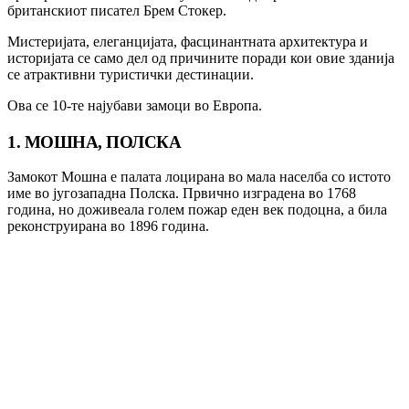
британскиот писател Брем Стокер.
Мистеријата, елеганцијата, фасцинантната архитектура и
историјата се само дел од причините поради кои овие зданија
се атрактивни туристички дестинации.
Ова се 10-те најубави замоци во Европа.
1. МОШНА, ПОЛСКА
Замокот Мошна е палата лоцирана во мала населба со истото
име во југозападна Полска. Првично изградена во 1768
година, но доживеала голем пожар еден век подоцна, а била
реконструирана во 1896 година.