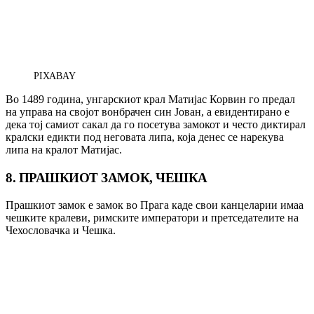
PIXABAY
Во 1489 година, унгарскиот крал Матијас Корвин го предал
на управа на својот вонбрачен син Јован, а евидентирано е
дека тој самиот сакал да го посетува замокот и често диктирал
кралски едикти под неговата липа, која денес се нарекува
липа на кралот Матијас.
8. ПРАШКИОТ ЗАМОК, ЧЕШКА
Прашкиот замок е замок во Прага каде свои канцеларии имаа
чешките кралеви, римските императори и претседателите на
Чехословачка и Чешка.