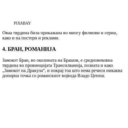
PIXABAY
Оваа тврдина била прикажана во многу филмови и серии,
како и на постери и реклами.
4. БРАН, РОМАНИЈА
Замокот Бран, во околината на Брашов, е средновековна
тврдина во провинцијата Трансилванија, позната и како
„Замокот на Дракула“, и покрај тоа што нема речиси никаква
допирна точка со романскиот војвода Владо Цепеш.