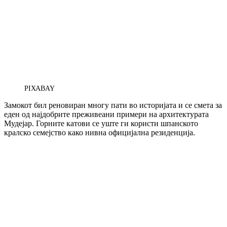
PIXABAY
Замокот бил реновиран многу пати во историјата и се смета за
еден од најдобрите преживеани примери на архитектурата
Мудејар. Горните катови се уште ги користи шпанското
кралско семејство како нивна официјална резиденција.