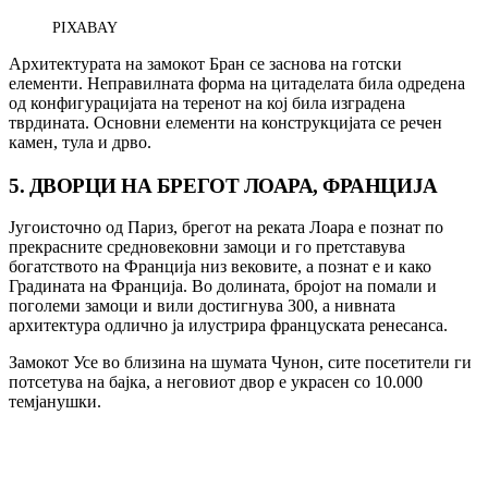
PIXABAY
Архитектурата на замокот Бран се заснова на готски
елементи. Неправилната форма на цитаделата била одредена
од конфигурацијата на теренот на кој била изградена
тврдината. Основни елементи на конструкцијата се речен
камен, тула и дрво.
5. ДВОРЦИ НА БРЕГОТ ЛОАРА, ФРАНЦИЈА
Југоисточно од Париз, брегот на реката Лоара е познат по
прекрасните средновековни замоци и го претставува
богатството на Франција низ вековите, а познат е и како
Градината на Франција. Во долината, бројот на помали и
поголеми замоци и вили достигнува 300, а нивната
архитектура одлично ја илустрира француската ренесанса.
Замокот Усе во близина на шумата Чунон, сите посетители ги
потсетува на бајка, а неговиот двор е украсен со 10.000
темјанушки.