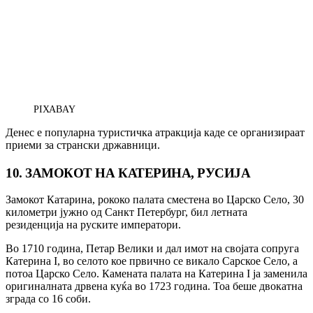
PIXABAY
Денес е популарна туристичка атракција каде се организираат
приеми за странски државници.
10. ЗАМОКОТ НА КАТЕРИНА, РУСИЈА
Замокот Катарина, рококо палата сместена во Царско Село, 30
километри јужно од Санкт Петербург, бил летната
резиденција на руските императори.
Во 1710 година, Петар Велики и дал имот на својата сопруга
Катерина I, во селото кое првично се викало Сарское Село, а
потоа Царско Село. Камената палата на Катерина I ја заменила
оригиналната дрвена куќа во 1723 година. Тоа беше двокатна
зграда со 16 соби.