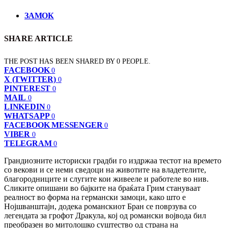
ЗАМОК
SHARE ARTICLE
THE POST HAS BEEN SHARED BY
0
PEOPLE.
FACEBOOK
0
X (TWITTER)
0
PINTEREST
0
MAIL
0
LINKEDIN
0
WHATSAPP
0
FACEBOOK MESSENGER
0
VIBER
0
TELEGRAM
0
Грандиозните историски градби го издржаа тестот на времето
со векови и се неми сведоци на животите на владетелите,
благородниците и слугите кои живееле и работеле во нив.
Сликите опишани во бајките на браќата Грим стануваат
реалност во форма на германски замоци, како што е
Нојшванштајн, додека романскиот Бран се поврзува со
легендата за грофот Дракула, кој од романски војвода бил
преобразен во митолошко суштество од страна на