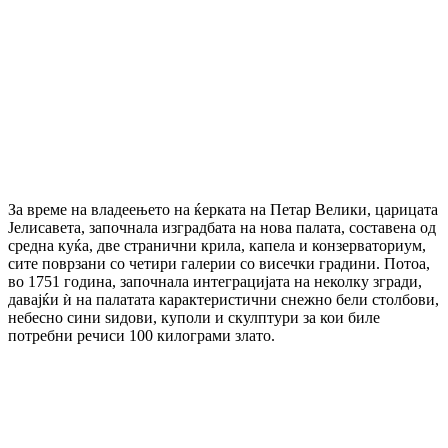
За време на владеењето на ќерката на Петар Велики, царицата
Јелисавета, започнала изградбата на нова палата, составена од
средна куќа, две странични крила, капела и конзерваториум,
сите поврзани со четири галерии со висечки градини. Потоа,
во 1751 година, започнала интеграцијата на неколку згради,
давајќи ѝ на палатата карактеристични снежно бели столбови,
небесно сини ѕидови, куполи и скулптури за кои биле
потребни речиси 100 килограми злато.