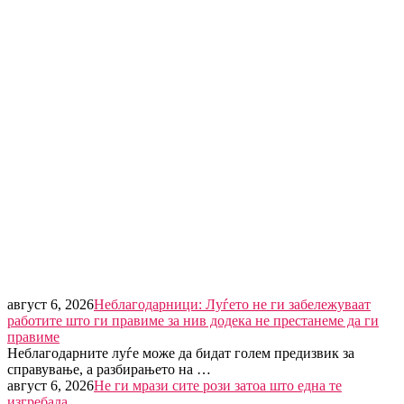
август 6, 2026
Неблагодарници: Луѓето не ги забележуваат
работите што ги правиме за нив додека не престанеме да ги
правиме
Неблагодарните луѓе може да бидат голем предизвик за
справување, а разбирањето на …
август 6, 2026
Не ги мрази сите рози затоа што една те
изгребала