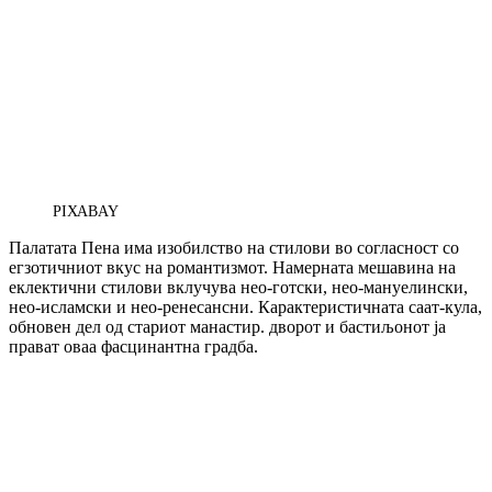
PIXABAY
Палатата Пена има изобилство на стилови во согласност со
егзотичниот вкус на романтизмот. Намерната мешавина на
еклектични стилови вклучува нео-готски, нео-мануелински,
нео-исламски и нео-ренесансни. Карактеристичната саат-кула,
обновен дел од стариот манастир. дворот и бастиљонот ја
прават оваа фасцинантна градба.