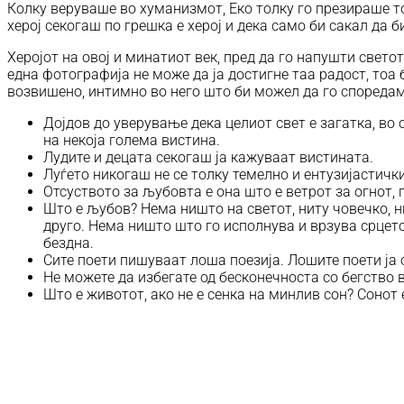
Колку веруваше во хуманизмот, Еко толку го презираше то
херој секогаш по грешка е херој и дека само би сакал да б
Херојот на овој и минатиот век, пред да го напушти светот
една фотографија не може да ја достигне таа радост, тоа
возвишено, интимно во него што би можел да го споредам
Дојдов до уверување дека целиот свет е загатка, во
на некоја голема вистина.
Лудите и децата секогаш ја кажуваат вистината.
Луѓето никогаш не се толку темелно и ентузијастичк
Отсуството за љубовта е она што е ветрот за огнот, 
Што е љубов? Нема ништо на светот, ниту човечко, н
друго. Нема ништо што го исполнува и врзува срцет
бездна.
Сите поети пишуваат лоша поезија. Лошите поети ја о
Не можете да избегате од бесконечноста со бегство 
Што е животот, ако не е сенка на минлив сон? Сонот 