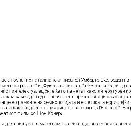
 век, познатиот италијански писател Умберто Еко, роден на
„Името на розата“ и „Фуковото нишало“ сè уште се едни од н
едниот интелектуалец сите ќе го паметат како литературен к
 истакна како еден од најзначајните претставници на аванг
ање во рамките на семиологијата и естетиката користејќи 
а, а како редовен колумнист во весникот „Л’Еспресо“. Нагр
ознатиот филм со Шон Конери.
 и дека пишува романи само за викенди, во денови одвоени