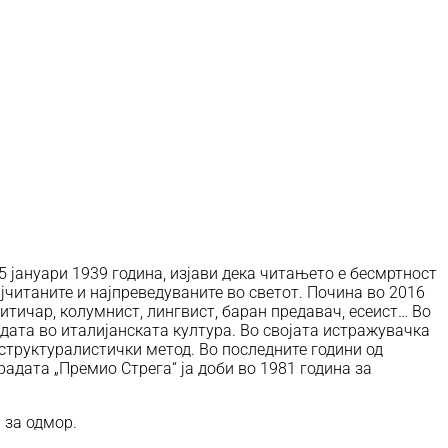
 5 јануари 1939 година, изјави дека читањето е бесмртност
ајчитаните и најпреведуваните во светот. Почина во 2016
ритичар, колумнист, лингвист, баран предавач, есеист… Во
ардата во италијанската култура. Во својата истражувачка
структуралистички метод. Во последните години од
адата „Премио Стрега“ ја доби во 1981 година за
 за одмор.