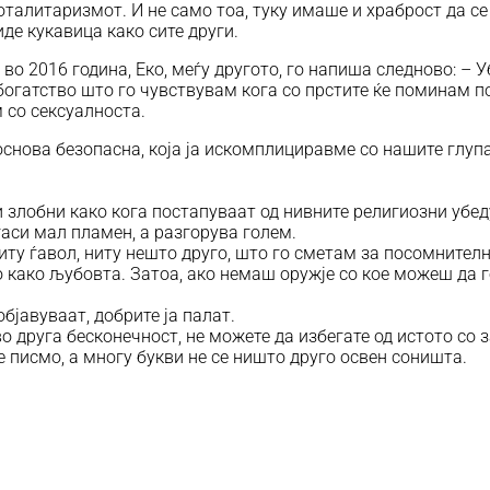
талитаризмот. И не само тоа, туку имаше и храброст да се
иде кукавица како сите други.
 во 2016 година, Еко, меѓу другото, го напиша следново: – 
 богатство што го чувствувам кога со прстите ќе поминам 
 со сексуалноста.
 основа безопасна, која ја искомплициравме со нашите глуп
и злобни како кога постапуваат од нивните религиозни убе
гаси мал пламен, а разгорува голем.
иту ѓавол, ниту нешто друго, што го сметам за посомнителн
о како љубовта. Затоа, ако немаш оружје со кое можеш да 
бјавуваат, добрите ја палат.
во друга бесконечност, не можете да избегате од истото со
е писмо, а многу букви не се ништо друго освен соништа.