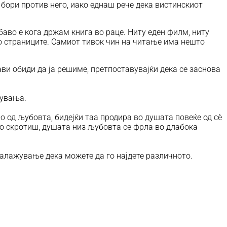
 бори против него, иако еднаш рече дека вистинскиот
Убаво е кога држам книга во раце. Ниту еден филм, ниту
по страниците. Самиот тивок чин на читање има нешто
ави обиди да ја решиме, претпоставувајќи дека се заснова
дувања.
о од љубовта, бидејќи таа продира во душата повеќе од сè
го скротиш, душата низ љубовта се фрла во длабока
 залажување дека можете да го најдете различното.