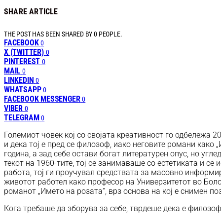
SHARE ARTICLE
THE POST HAS BEEN SHARED BY
0
PEOPLE.
FACEBOOK
0
X (TWITTER)
0
PINTEREST
0
MAIL
0
LINKEDIN
0
WHATSAPP
0
FACEBOOK MESSENGER
0
VIBER
0
TELEGRAM
0
Големиот човек кој со својата креативност го одбележа 20
и дека тој е пред се филозоф, иако неговите романи како 
година, а зад себе остави богат литературен опус, но угл
текот на 1960-тите, тој се занимаваше со естетиката и се
работа, тој ги проучувал средствата за масовно информир
животот работел како професор на Универзитетот во Болоњ
романот „Името на розата“, врз основа на кој е снимен п
Кога требаше да зборува за себе, тврдеше дека е филозоф