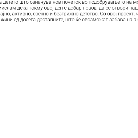
а детето што означува нов почеток во подобрувањето на м
 мислам дека токму овој ден е добар повод да се отвори на
но, активно, среќно и безгрижно детство. Со овој проект, ч
жини од досега достапните, што ќе овозможат забава на ак