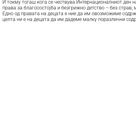
И токму тогаш кога се чествува Интернационалниот ден н
права за благосостојба и безгрижно детство – без страв,
Едно од правата на децата е ние да им овозможиме содржај
целта ни е на децата да им дадеме малку поразлични содр