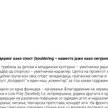
еринг како спост (
bouldering –
наместо јаже како сигурн
трибина за детски и младински културно – уметнички дејно
адба од спортско – уметнички карактер. Целта на проектот 
целни групи кон овој спорт: млади/деца, граѓански сектор 
ост „болдерот“ е еден наш „коментар“ за тоа какви содржин
арно со една функција – качување. Благодарение на нејзин
а е Low Poly (faceted), t.e. испрекршена, додека другата е
ријации на различни површини со одреден агол и најразлич
рање, читање, театарска претстава, концерт итн. На фронта
стане само една отворена страна која го врамува погледот н