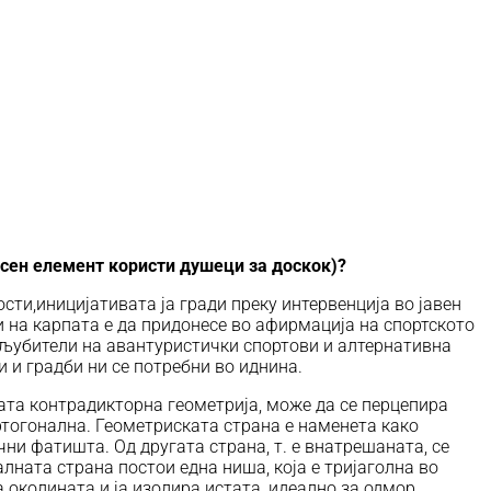
осен елемент користи душеци за доскок)
?
сти,иницијативата ја гради преку интервенција во јавен
и на карпата е да придонесе во афирмација на спортското
и љубители на авантуристички спортови и алтернативна
и и градби ни се потребни во иднина.
ата контрадикторна геометрија, може да се перцепира
 ортогонална. Геометриската страна е наменета како
ни фатишта. Од другата страна, т. е внатрешаната, се
лната страна постои една ниша, која е тријаголна во
а околината и ја изолира истата, идеално за одмор,