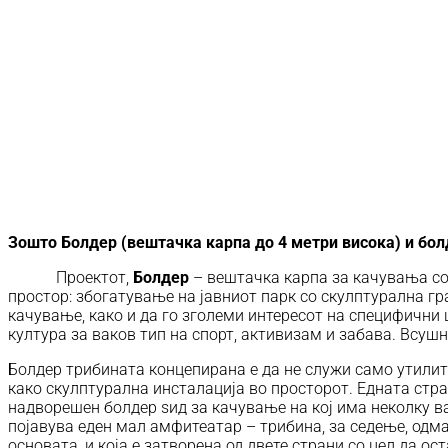
Зошто Болдер (вештачка карпа до 4 метри висока) и болд
Проектот,
Болдер
– вештачка карпа за качувања со 
простор: збогатување на јавниот парк со скулптурална гр
качување, како и да го зголеми интересот на специфични 
култура за ваков тип на спорт, активизам и забава. Всушн
Болдер трибината концепирана е да не служи само утилит
како скулптурална инсталација во просторот. Едната стран
надворешен болдер ѕид за качување на кој има неколку ва
појавува еден мал амфитеатар – трибина, за седење, одма
основата, и која е затворена од двете страни со цел да о