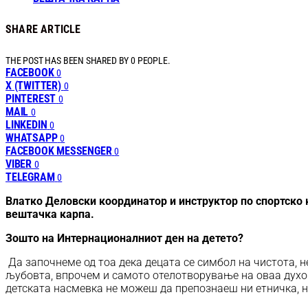
SHARE ARTICLE
THE POST HAS BEEN SHARED BY
0
PEOPLE.
FACEBOOK
0
X (TWITTER)
0
PINTEREST
0
MAIL
0
LINKEDIN
0
WHATSAPP
0
FACEBOOK MESSENGER
0
VIBER
0
TELEGRAM
0
Влатко Деловски координатор и инструктор по спортско к
вештачка карпа.
Зошто на Интернационалниот ден на детето?
Да започнеме од тоа дека децата се симбол на чистота, 
љубовта, впрочем и самото отелотворување на оваа духовн
детската насмевка не можеш да препознаеш ни етничка, ни