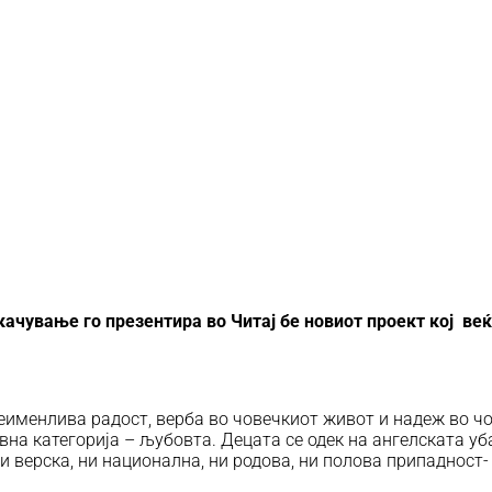
ачување го презентира во Читај бе новиот проект кој веќ
неименлива радост, верба во човечкиот живот и надеж во 
а категорија – љубовта. Децата се одек на ангелската уб
 верска, ни национална, ни родова, ни полова припадност-