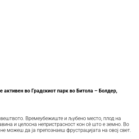
е активен во Градскиот парк во Битола – Болдер,
човештвото. Времеубежиште и љубено место, плод на
авина и целосна непристрасност кон сѐ што е земно. Во
 не можеш да ја препознаеш фрустрацијата на овој свет.