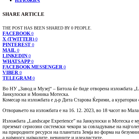
ИЗЛОЖБА
SHARE ARTICLE
THE POST HAS BEEN SHARED BY
0
PEOPLE.
FACEBOOK
0
X (TWITTER)
0
PINTEREST
0
MAIL
0
LINKEDIN
0
WHATSAPP
0
FACEBOOK MESSENGER
0
VIBER
0
TELEGRAM
0
Во НУ „Завод и Музеј“ – Битола ќе биде отворена изложбата „L
Јанкулоски и Моника Мотеска.
Комесар на изложбата е д-р Дита Старова Ќерими, а кураторки
Отворањето на изложбата е на 16. 12. 2023, во 18 часот во Мала
Изложбата „Landscape Experience” на Јанкулоски и Мотеска е м
преземат сериозни системски чекори за совладување на најголе
на природните ресурси на планетата Земја во форма на безумн
а најмногу најмалите, невините и идеалистите.