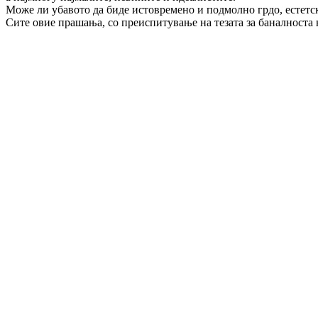
Може ли убавото да биде истовремено и подмолно грдо, естетско
Сите овие прашања, со преиспитување на тезата за баналноста на