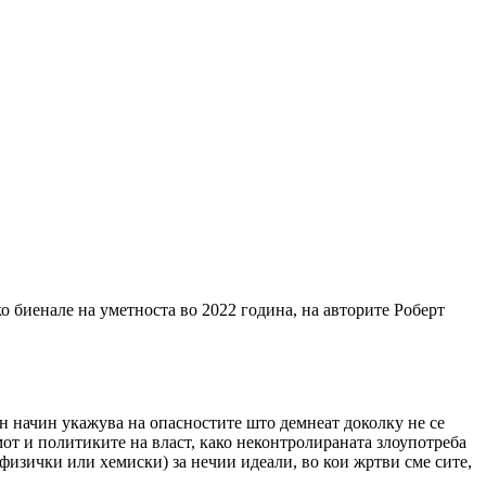
о биенале на уметноста во 2022 година, на авторите Роберт
н начин укажува на опасностите што демнеат доколку не се
от и политиките на власт, како неконтролираната злоупотреба
изички или хемиски) за нечии идеали, во кои жртви сме сите,