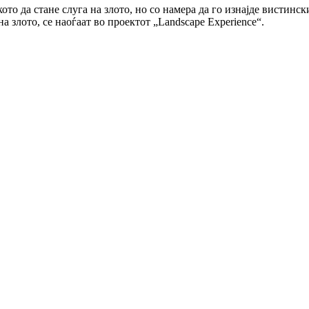
то да стане слуга на злото, но со намера да го изнајде вистинск
 злото, се наоѓаат во проектот „Landscape Experience“.